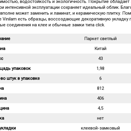
имостью, водостойкость и экологичность. Покрытие обладает 
ри интенсивной эксплуатации сохраняет идеальный облик. Бла
m вполне может заменить и ламинат, и керамическую плитку. По
е Vinilam есть образцы, воссоздающие декоративную укладку п
ые соединения на клее и обычные замки типа click.
вание
Паркет светлый
ана
Китай
сс
43
щадь упаковок
1,98
во штук в упаковке
6
на
812
ина
406
щина
4,5
ка
нет
укладки
клеевой-замковый