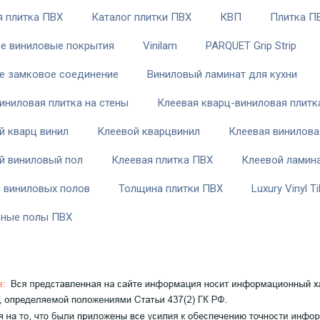
я плитка ПВХ
Каталог плитки ПВХ
КВП
Плитка П
е виниловые покрытия
Vinilam
PARQUET Grip Strip
е замковое соединение
Виниловый ламинат для кухни
иниловая плитка на стены
Клеевая кварц-виниловая плитк
й кварц винил
Клеевой кварцвинил
Клеевая винилова
й виниловый пол
Клеевая плитка ПВХ
Клеевой ламин
 виниловых полов
Толщина плитки ПВХ
Luxury Vinyl Ti
ные полы ПВХ