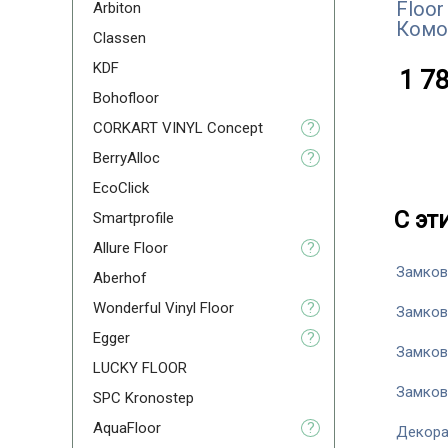
Floor
Arbiton
Комо
Classen
KDF
1 78
Bohofloor
CORKART VINYL Concept
?
BerryAlloc
?
EcoClick
С эт
Smartprofile
Allure Floor
?
Замков
Aberhof
Wonderful Vinyl Floor
?
Замков
Egger
?
Замков
LUCKY FLOOR
Замков
SPC Kronostep
AquaFloor
?
Декора