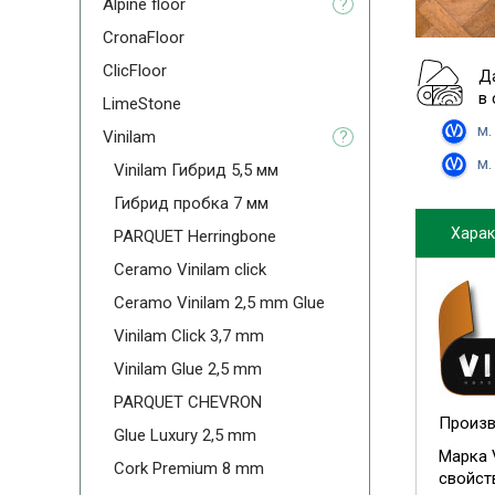
Alpine floor
?
CronaFloor
ClicFloor
Д
в
LimeStone
м.
Vinilam
?
м.
Vinilam Гибрид 5,5 мм
Гибрид пробка 7 мм
Харак
PARQUET Herringbone
Ceramo Vinilam click
Ceramo Vinilam 2,5 mm Glue
Vinilam Click 3,7 mm
Vinilam Glue 2,5 mm
PARQUET CHEVRON
Произв
Glue Luxury 2,5 mm
Марка 
Cork Premium 8 mm
свойст