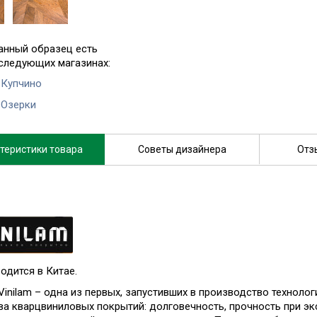
анный образец есть
 следующих магазинах:
 Купчино
 Озерки
теристики товара
Советы дизайнера
Отз
одится в Китае.
Vinilam – одна из первых, запустивших в производство техноло
ва кварцвиниловых покрытий: долговечность, прочность при э