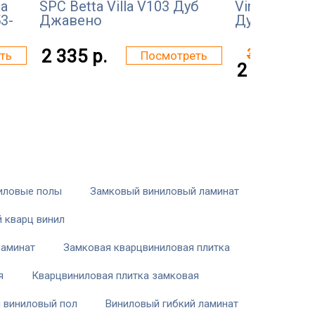
ia
SPC Betta Villa V103 Дуб
Vinilam Clic
3-
Джавено
Дуб Гюстров
2 335 р.
3 399 р.
ть
Посмотреть
2 999 р.
иловые полы
Замковый виниловый ламинат
 кварц винил
ламинат
Замковая кварцвиниловая плитка
я
Кварцвиниловая плитка замковая
й виниловый пол
Виниловый гибкий ламинат