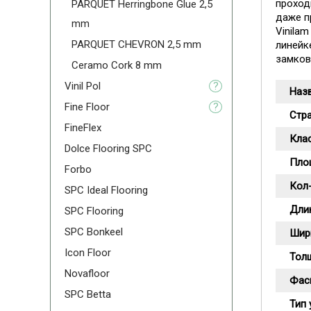
проход
PARQUET Herringbone Glue 2,5
даже п
mm
Vinila
PARQUET CHEVRON 2,5 mm
линейк
замков
Ceramo Cork 8 mm
Vinil Pol
?
Наз
Fine Floor
?
Стр
FineFlex
Кла
Dolce Flooring SPC
Пло
Forbo
Кол-
SPC Ideal Flooring
Дли
SPC Flooring
SPC Bonkeel
Шир
Icon Floor
Тол
Novafloor
Фас
SPC Betta
Тип 