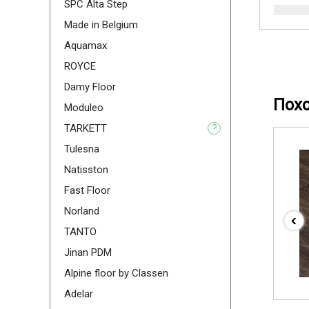
SPC Alta Step
Made in Belgium
Aquamax
ROYCE
Damy Floor
Пох
Moduleo
TARKETT
?
Tulesna
Natisston
Fast Floor
Norland
‹
TANTO
Jinan PDM
Alpine floor by Classen
Adelar