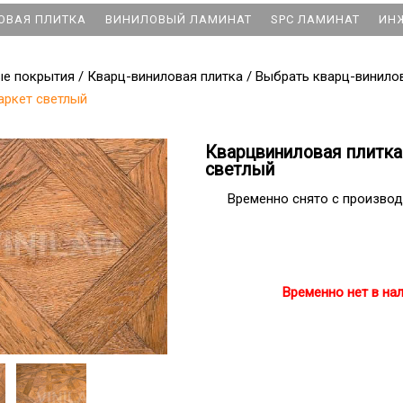
ОВАЯ ПЛИТКА
ВИНИЛОВЫЙ ЛАМИНАТ
SPC ЛАМИНАТ
ИН
ые покрытия
/
Кварц-виниловая плитка
/
Выбрать кварц-винило
аркет светлый
Кварцвиниловая плитка
светлый
Временно снято с производ
Временно нет в на