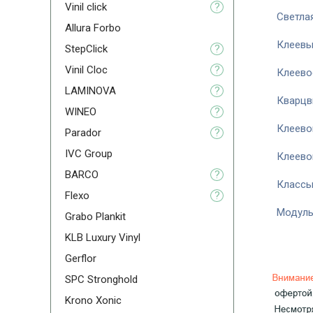
Vinil click
?
Светла
Allura Forbo
Клеевы
StepClick
?
Vinil Cloc
?
Клеево
LAMINOVA
?
Кварцв
WINEO
?
Клеево
Parador
?
IVC Group
Клеево
BARCO
?
Классы
Flexо
?
Модуль
Grabo Plankit
KLB Luxury Vinyl
Gerflor
SPC Stronghold
Krono Xonic