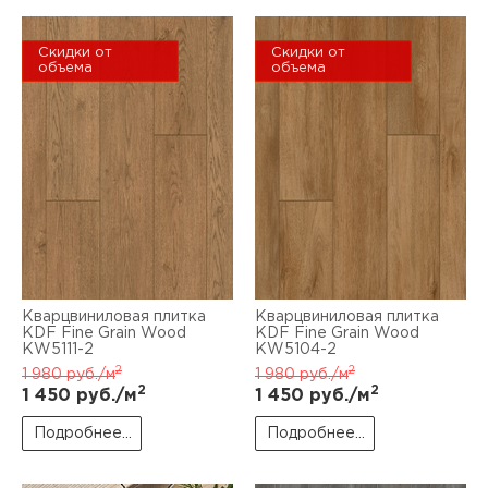
Скидки от
Скидки от
объема
объема
Кварцвиниловая плитка
Кварцвиниловая плитка
KDF Fine Grain Wood
KDF Fine Grain Wood
KW5111-2
KW5104-2
2
2
1 980
руб./м
1 980
руб./м
2
2
1 450
руб./м
1 450
руб./м
Подробнее...
Подробнее...