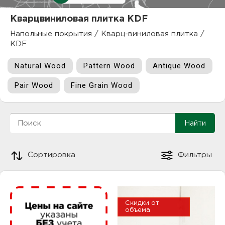
куп
Кварцвиниловая плитка KDF
отз
М
Напольные покрытия
/
Кварц-виниловая плитка
/
KDF
опл
раб
Natural Wood
Pattern Wood
Antique Wood
тов
Дл
Pair Wood
Fine Grain Wood
нап
юр.
пок
маг
Ва
Сортировка
Фильтры
рек
Ко
рек
Скидки от
с
объема