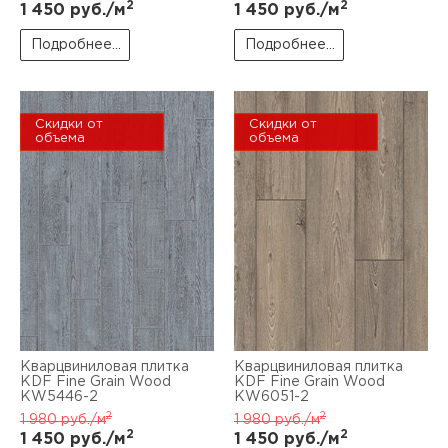
2
2
1 450
руб./м
1 450
руб./м
Подробнее...
Подробнее...
Скидки от
Скидки от
объема
объема
Кварцвиниловая плитка
Кварцвиниловая плитка
KDF Fine Grain Wood
KDF Fine Grain Wood
KW5446-2
KW6051-2
2
2
1 980
руб./м
1 980
руб./м
2
2
1 450
руб./м
1 450
руб./м