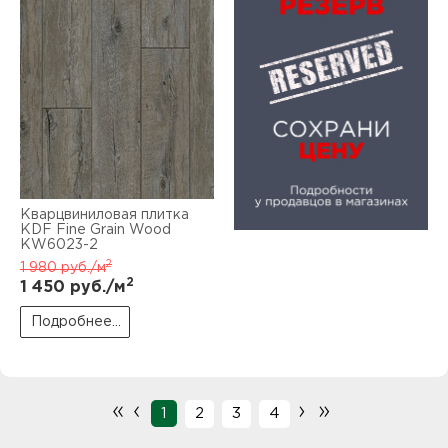
Кварцвиниловая плитка
KDF Fine Grain Wood
KW6023-2
2
1 980
руб./м
2
1 450
руб./м
Подробнее...
«
‹
›
»
1
2
3
4