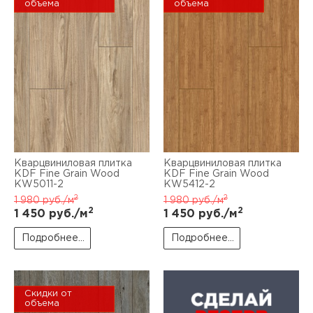
объема
объема
Кварцвиниловая плитка
Кварцвиниловая плитка
KDF Fine Grain Wood
KDF Fine Grain Wood
KW5011-2
KW5412-2
2
2
1 980
руб./м
1 980
руб./м
2
2
1 450
руб./м
1 450
руб./м
Подробнее...
Подробнее...
Скидки от
объема