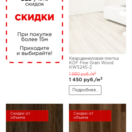
нам
маг
Кварцвиниловая плитка
офи
KDF Fine Grain Wood
KW5245-2
2
1 980
руб./м
2
1 450
руб./м
Подробнее...
рек
Скидки от
Скидки от
объема
объема