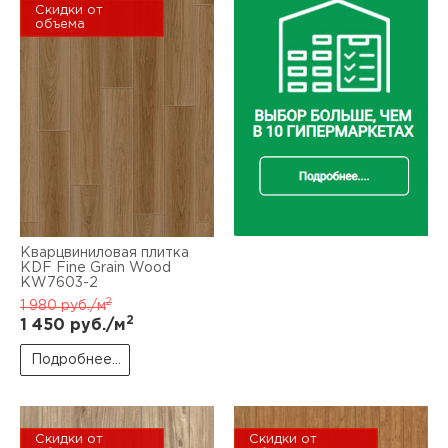
Скидки от
объема
Кварцвиниловая плитка
KDF Fine Grain Wood
KW7603-2
2
1 980
руб./м
2
1 450
руб./м
Подробнее...
Скидки от
Скидки от