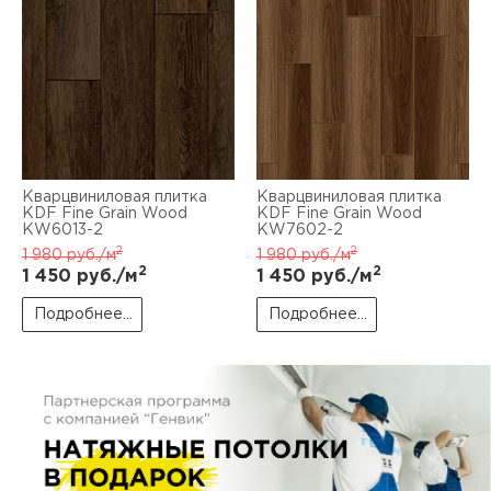
пис
дир
пис
Кварцвиниловая плитка
Кварцвиниловая плитка
дир
KDF Fine Grain Wood
KDF Fine Grain Wood
KW6013-2
KW7602-2
2
2
1 980
руб./м
1 980
руб./м
2
2
1 450
руб./м
1 450
руб./м
Подробнее...
Подробнее...