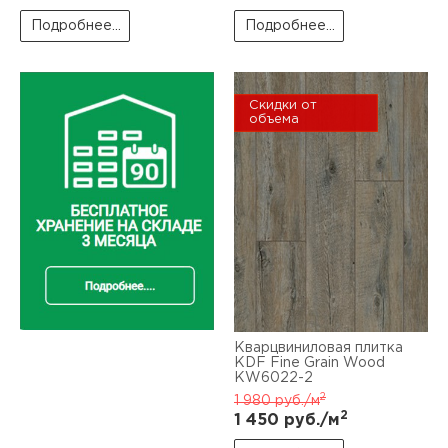
Подробнее...
Подробнее...
Скидки от
объема
Кварцвиниловая плитка
KDF Fine Grain Wood
KW6022-2
2
1 980
руб./м
2
1 450
руб./м