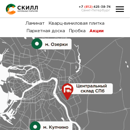
+7
(812)
425-38-74
Санкт-Петербург
Ка
Ламинат
Кварц-виниловая плитка
Паркетная доска
Пробка
Акции
тов
Н
акц
Га
пок
и
вин
воз
Ка