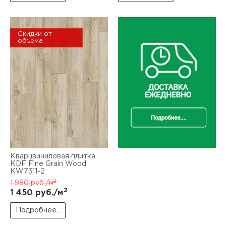
Скидки от
объема
Кварцвиниловая плитка
KDF Fine Grain Wood
KW7311-2
2
1 980
руб./м
2
1 450
руб./м
Подробнее...