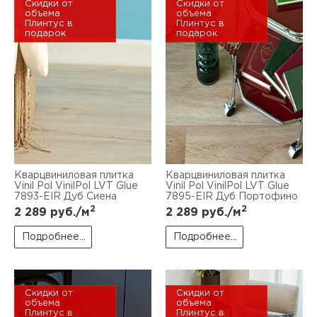
Скидки от
Скидки от
объема
объема
Плинтус в
Плинтус в
подарок
подарок
Кварцвиниловая плитка
Кварцвиниловая плитка
Vinil Pol VinilPol LVT Glue
Vinil Pol VinilPol LVT Glue
7893-EIR Дуб Сиена
7895-EIR Дуб Портофино
2
2
2 289
руб./м
2 289
руб./м
Подробнее...
Подробнее...
Скидки от
Скидки от
объема
объема
Плинтус в
Плинтус в