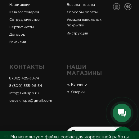
Наши акции
Возврат товара
Каталог товаров
Способы оплаты
Сотрудничество
Укладка напольных
покрытий
Сертификаты
Инструкции
Договор
Вакансии
КОНТАКТЫ
НАШИ
МАГАЗИНЫ
8 (812) 425-38-74
м. Купчино
8 (800) 555-96-34
м. Озерки
info@skill-spb.ru
oooskillspb@gmail.com
Перезвоним вам
© ИП Коновалов Д.А., ОГРНИП 325784700361023. Все
Мы используем файлы cookie для корректной работы
за 5 минут