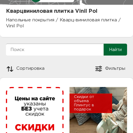
куп
Кварцвиниловая плитка Vinil Pol
отз
М
Напольные покрытия
/
Кварц-виниловая плитка
/
Vinil Pol
опл
раб
тов
Дл
нап
юр.
Сортировка
Фильтры
пок
маг
Ва
рек
Ко
Скидки от
объема
Плинтус в
рек
подарок
с