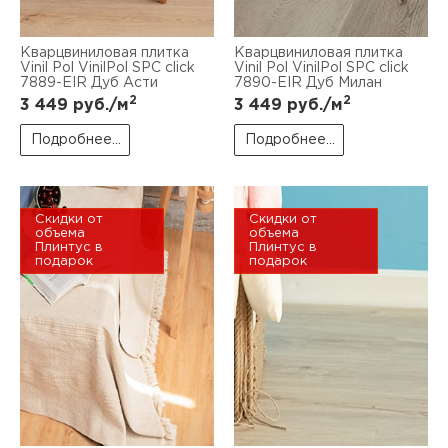
Кварцвиниловая плитка
Кварцвиниловая плитка
Vinil Pol VinilPol SPC click
Vinil Pol VinilPol SPC click
7889-EIR Дуб Асти
7890-EIR Дуб Милан
2
2
3 449
руб./м
3 449
руб./м
Подробнее...
Подробнее...
Скидки от
Скидки от
объема
объема
Плинтус в
Плинтус в
подарок
подарок