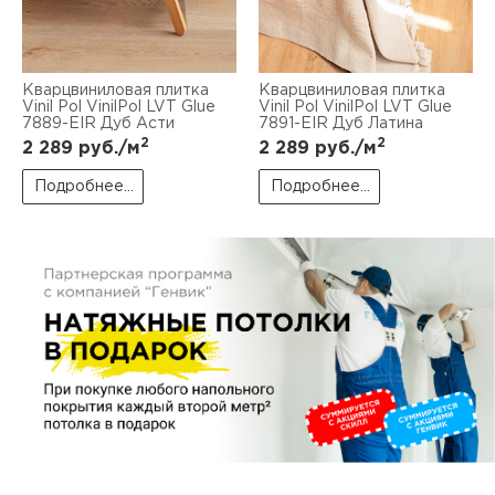
пис
дир
Кварцвиниловая плитка
Кварцвиниловая плитка
Vinil Pol VinilPol LVT Glue
Vinil Pol VinilPol LVT Glue
7889-EIR Дуб Асти
7891-EIR Дуб Латина
2
2
2 289
руб./м
2 289
руб./м
пис
Подробнее...
Подробнее...
дир