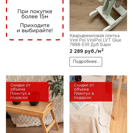
нам
маг
Кварцвиниловая плитка
Vinil Pol VinilPol LVT Glue
7888-EIR Дуб Бари
2
2 289
руб./м
офи
Подробнее...
Скидки от
Скидки от
объема
объема
Плинтус в
Плинтус в
подарок
подарок
рек