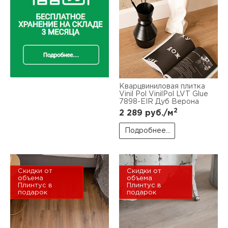
Кварцвиниловая плитка
Vinil Pol VinilPol LVT Glue
7898-EIR Дуб Верона
2
2 289
руб./м
Подробнее...
Скидки от
Скидки от
объема
объема
Плинтус в
Плинтус в
подарок
подарок