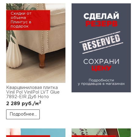
Скидки от
объема
Плинтус в
подарок
Кварцвиниловая плитка
Vinil Pol VinilPol LVT Glue
7892-EIR Дуб Ното
2
2 289
руб./м
Подробнее...