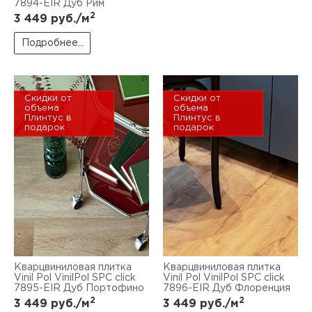
7894-EIR Дуб Рим
2
3 449
руб./м
Подробнее...
Скидки от
Скидки от
объема
объема
Плинтус в
Плинтус в
подарок
подарок
Кварцвиниловая плитка
Кварцвиниловая плитка
Vinil Pol VinilPol SPC click
Vinil Pol VinilPol SPC click
7895-EIR Дуб Портофино
7896-EIR Дуб Флоренция
2
2
3 449
руб./м
3 449
руб./м