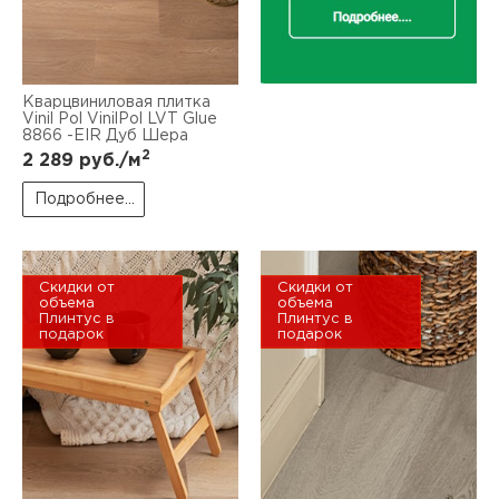
Кварцвиниловая плитка
Vinil Pol VinilPol LVT Glue
8866 -EIR Дуб Шера
2
2 289
руб./м
Подробнее...
Скидки от
Скидки от
объема
объема
Плинтус в
Плинтус в
подарок
подарок