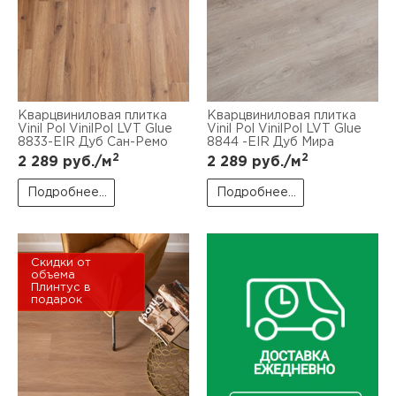
Кварцвиниловая плитка
Кварцвиниловая плитка
Vinil Pol VinilPol LVT Glue
Vinil Pol VinilPol LVT Glue
8833-EIR Дуб Сан-Ремо
8844 -EIR Дуб Мира
2
2
2 289
руб./м
2 289
руб./м
Подробнее...
Подробнее...
Скидки от
объема
Плинтус в
подарок