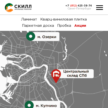
+7
(812)
425-38-74
Санкт-Петербург
Ка
Ламинат
Кварц-виниловая плитка
Паркетная доска
Пробка
Акции
тов
Н
акц
Га
пок
и
вин
воз
Ка