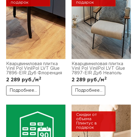
подарок
подарок
Кварцвиниловая плитка
Кварцвиниловая плитка
Vinil Pol VinilPol LVT Glue
Vinil Pol VinilPol LVT Glue
7896-EIR Дуб Флоренция
7897-EIR Дуб Неаполь
2
2
2 289
руб./м
2 289
руб./м
Подробнее...
Подробнее...
Скидки от
объема
Плинтус в
подарок