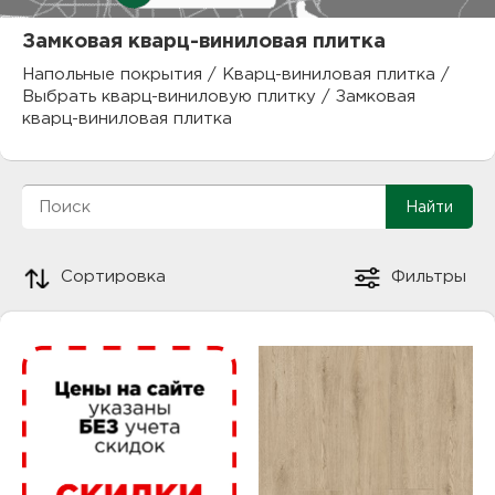
куп
Замковая кварц-виниловая плитка
отз
М
Напольные покрытия
/
Кварц-виниловая плитка
/
Выбрать кварц-виниловую плитку
/
Замковая
опл
раб
кварц-виниловая плитка
тов
Дл
нап
юр.
пок
Сортировка
Фильтры
маг
Ва
рек
Ко
рек
с