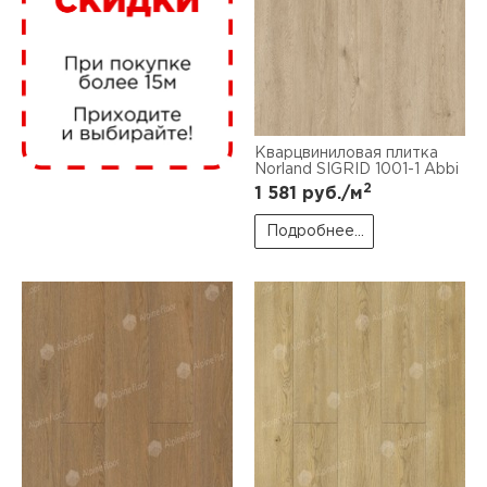
нам
маг
Кварцвиниловая плитка
Norland SIGRID 1001-1 Abbi
2
1 581
руб./м
офи
Подробнее...
рек