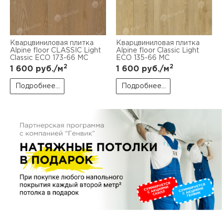
пис
дир
Кварцвиниловая плитка
Кварцвиниловая плитка
Alpine floor CLASSIC Light
Alpine floor Classic Light
Classic ECO 173-66 MC
ECO 135-66 MC
2
2
1 600
руб./м
1 600
руб./м
пис
Подробнее...
Подробнее...
дир