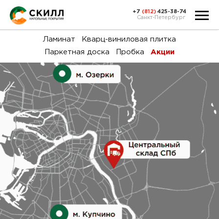
+7
(812)
425-38-74
Санкт-Петербург
Ка
Ламинат
Кварц-виниловая плитка
Паркетная доска
Пробка
Акции
тов
Н
акц
Га
пок
и
вин
воз
Ка