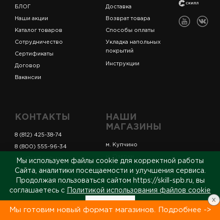
БЛОГ
Доставка
Наши акции
Возврат товара
Каталог товаров
Способы оплаты
Сотрудничество
Укладка напольных
покрытий
Сертификаты
Инструкции
Договор
Вакансии
КОНТАКТЫ
НАШИ
МАГАЗИНЫ
8 (812) 425-38-74
м. Купчино
8 (800) 555-96-34
м. Озерки
info@skill-spb.ru
Мы используем файлы cookie для корректной работы
oooskillspb@gmail.com
Сайта, аналитики посещаемости и улучшения сервиса.
Продолжая пользоваться сайтом https://skill-spb.ru, вы
соглашаетесь с
Политикой использования файлов cookie
x
Принять
Мы готовим новый формат магазинов. Подробнее ->