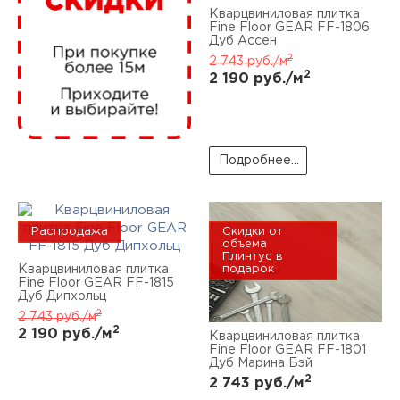
нам
Кварцвиниловая плитка
Fine Floor GEAR FF-1806
Дуб Ассен
2
2 743
руб./м
2
2 190
руб./м
маг
Подробнее...
офи
Распродажа
Скидки от
объема
Плинтус в
Кварцвиниловая плитка
подарок
Fine Floor GEAR FF-1815
Дуб Дипхольц
2
рек
2 743
руб./м
2
2 190
руб./м
Кварцвиниловая плитка
Fine Floor GEAR FF-1801
Дуб Марина Бэй
2
2 743
руб./м