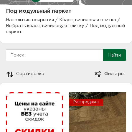
куп
Под модульный паркет
отз
М
Напольные покрытия
/
Кварц-виниловая плитка
/
Выбрать кварц-виниловую плитку
/
Под модульный
опл
раб
паркет
тов
Дл
нап
юр.
пок
Сортировка
Фильтры
маг
Ва
рек
Ко
Распродажа
рек
с