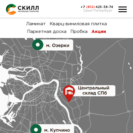
+7
(812)
425-38-74
Санкт-Петербург
Ка
Ламинат
Кварц-виниловая плитка
Паркетная доска
Пробка
Акции
тов
Н
акц
Га
пок
и
вин
воз
Ка