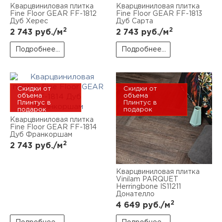
Кварцвиниловая плитка
подарок
Кварцвиниловая плитка
подарок
Fine Floor GEAR FF-1812
Fine Floor GEAR FF-1813
Дуб Херес
Дуб Сарта
2
2
2 743
руб./м
2 743
руб./м
Подробнее...
Подробнее...
Скидки от
Скидки от
объема
объема
Плинтус в
Плинтус в
подарок
подарок
Кварцвиниловая плитка
Fine Floor GEAR FF-1814
Дуб Франкоршам
2
2 743
руб./м
Кварцвиниловая плитка
Vinilam PARQUET
Herringbone IS11211
Донателло
2
4 649
руб./м