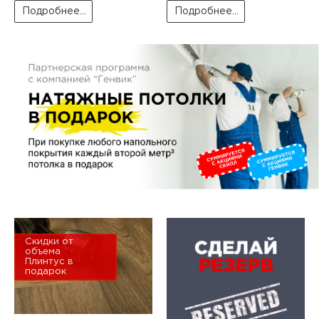
пис
Подробнее...
Подробнее...
дир
пис
дир
Скидки от
объема
Плинтус в
подарок