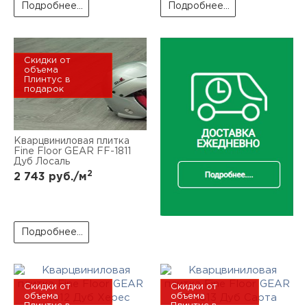
Подробнее...
Подробнее...
Скидки от
объема
Плинтус в
подарок
Кварцвиниловая плитка
Fine Floor GEAR FF-1811
Дуб Лосаль
2
2 743
руб./м
Подробнее...
Скидки от
Скидки от
объема
объема
Плинтус в
Плинтус в