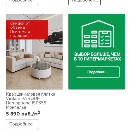
Подробнее...
Подробнее...
Скидки от
объема
Плинтус в
подарок
Кварцвиниловая плитка
Vinilam PARQUET
Herringbone IS11355
Монпелье
2
5 890
руб./м
Подробнее...