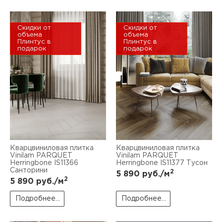
Скидки от
Скидки от
объема
объема
Плинтус в
Плинтус в
подарок
подарок
Кварцвиниловая плитка
Кварцвиниловая плитка
Vinilam PARQUET
Vinilam PARQUET
Herringbone IS11366
Herringbone IS11377 Тусон
Санторини
2
5 890
руб./м
2
5 890
руб./м
Подробнее...
Подробнее...