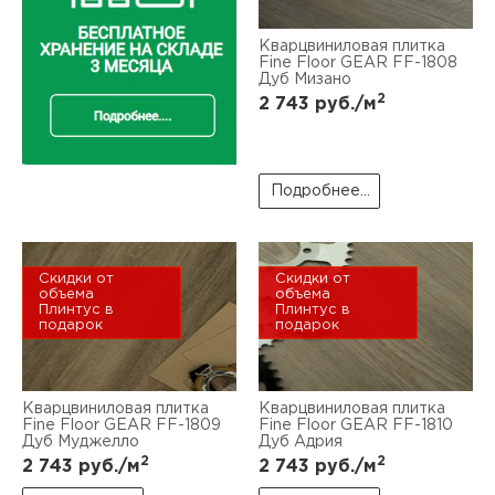
Кварцвиниловая плитка
Fine Floor GEAR FF-1808
Дуб Мизано
2
2 743
руб./м
Подробнее...
Скидки от
Скидки от
объема
объема
Плинтус в
Плинтус в
подарок
подарок
Кварцвиниловая плитка
Кварцвиниловая плитка
Fine Floor GEAR FF-1809
Fine Floor GEAR FF-1810
Дуб Муджелло
Дуб Адрия
2
2
2 743
руб./м
2 743
руб./м