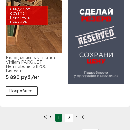
Скидки от
объема
Плинтус в
подарок
Кварцвиниловая плитка
Vinilam PARQUET
Herringbone IS11200
Винсент
2
5 890
руб./м
Подробнее...
«
‹
›
»
1
2