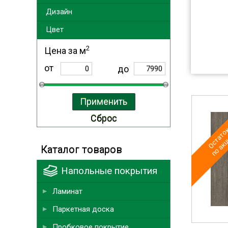
Дизайн
Цвет
2
Цена за м
от
до
Остаток
по акц
Каталог товаров
Напольные покрытия
Ламинат
Паркетная доска
Пробковое покрытие