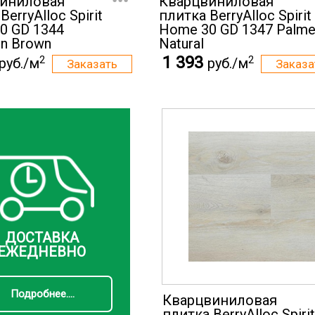
иниловая
Кварцвиниловая
BerryAlloc Spirit
плитка BerryAlloc Spirit
0 GD 1344
Home 30 GD 1347 Palme
in Brown
Natural
1 393
2
2
руб./м
руб./м
ДОСТАВКА
ЕЖЕДНЕВНО
Подробнее....
Кварцвиниловая
плитка BerryAlloc Spirit