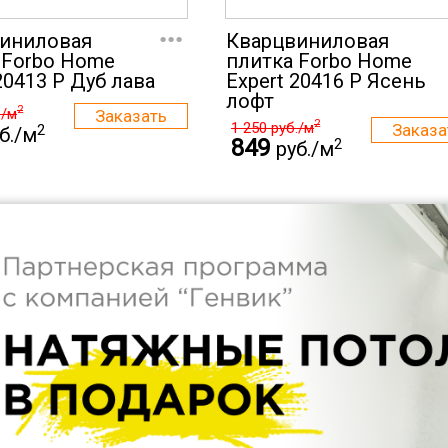
...
иниловая
Кварцвиниловая
 Forbo Home
плитка Forbo Home
20413 P Дуб лава
Expert 20416 P Ясень
лофт
2
./м
2
1 250
руб./м
2
б./м
849
2
руб./м