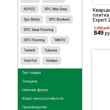
ROYCE
SPC Alta Step
Кварцв
плитка
Expert 
Spc Betta
SPC Bonkeel
1 250
руб
SPC Ideal Flooring
849
ру
SPC Flooring
TANTO
Tarkett
Tulesna
Vinil Pol
Vinilam
Тип товара
Толщина
Наличие фаски
Класс износостойкости
Производство