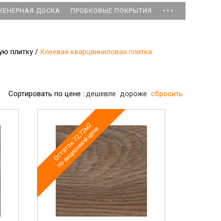
...
ЖЕНЕРНАЯ ДОСКА
ПРОБКОВЫЕ ПОКРЫТИЯ
ую плитку
/
Клеевая кварцвиниловая плитка
Сортировать по цене :
дешевле
дороже
сбросить
Остаток 72,72м2
по акционной цене