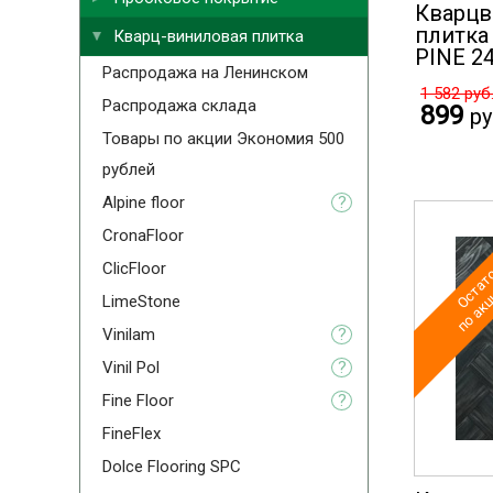
Кварцв
плитка 
Кварц-виниловая плитка
PINE 2
Распродажа на Ленинском
1 582
руб
Распродажа склада
899
ру
Товары по акции Экономия 500
рублей
Alpine floor
?
CronaFloor
Остато
по акц
ClicFloor
LimeStone
Vinilam
?
Vinil Pol
?
Fine Floor
?
FineFlex
Dolce Flooring SPC