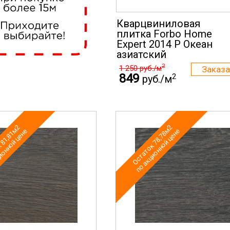
Кварцвиниловая
плитка Forbo Home
Expert 2014 P Океан
азиатский
2
1 250
руб./м
849
2
руб./м
 81,81м2
Остаток 78,78м2
ионной цене
по акционной цене