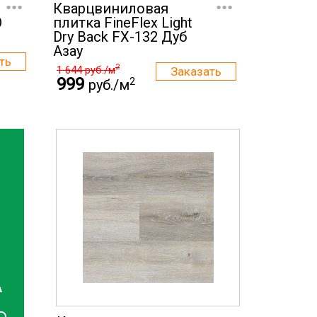
...
...
Кварцвиниловая
O
плитка FineFlex Light
Dry Back FX-132 Дуб
Азау
2
1 644
руб./м
999
2
руб./м
А
...