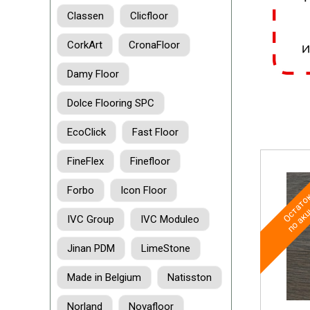
Classen
Clicfloor
CorkArt
CronaFloor
Damy Floor
Dolce Flooring SPC
EcoClick
Fast Floor
FineFlex
Finefloor
Остаток
по акц
Forbo
Icon Floor
IVC Group
IVC Moduleo
Jinan PDM
LimeStone
Made in Belgium
Natisston
Norland
Novafloor