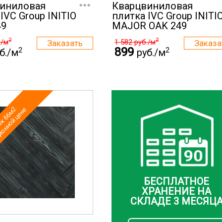
...
иниловая
Кварцвиниловая
IVC Group INITIO
плитка IVC Group INITI
49
MAJOR OAK 249
2
2
./м
1 582
руб./м
899
2
2
б./м
руб./м
к 66м2
ионной цене
БЕСПЛАТНОЕ
ХРАНЕНИЕ НА
СКЛАДЕ 3 МЕСЯЦ
...