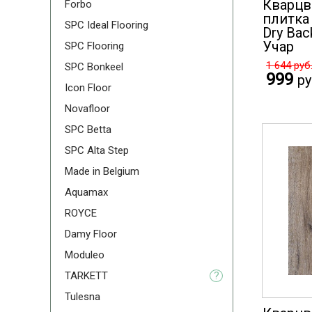
Кварцв
Forbo
плитка 
SPC Ideal Flooring
Dry Bac
Учар
SPC Flooring
1 644
руб
SPC Bonkeel
999
ру
Icon Floor
Novafloor
SPC Betta
SPC Alta Step
Made in Belgium
Aquamax
ROYCE
Damy Floor
Moduleo
TARKETT
?
Tulesna