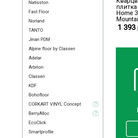
Кварцв
Natisston
плитка 
Fast Floor
Home 3
Mounta
Norland
1 393
TANTO
Jinan PDM
Alpine floor by Classen
Adelar
Arbiton
Classen
KDF
Bohofloor
CORKART VINYL Concept
?
BerryAlloc
?
EcoClick
Smartprofile