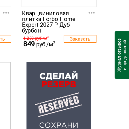
...
...
Кварцвиниловая
плитка Forbo Home
Expert 2027 P Дуб
бурбон
2
1 250
руб./м
Журнал отзывов
849
и предложений
2
руб./м