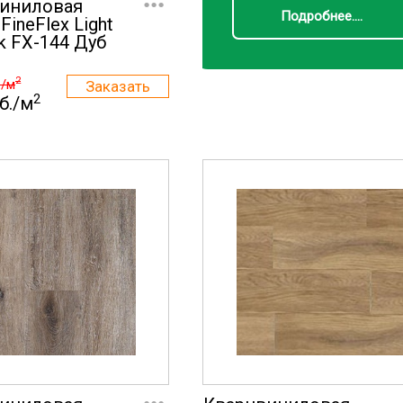
иниловая
Подробнее....
FineFlex Light
k FX-144 Дуб
2
./м
2
б./м
...