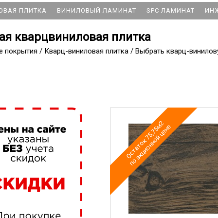
ОВАЯ ПЛИТКА
ВИНИЛОВЫЙ ЛАМИНАТ
SPC ЛАМИНАТ
ИН
ая кварцвиниловая плитка
е покрытия
/
Кварц-виниловая плитка
/
Выбрать кварц-винилов
Остаток 75,75м2
по акционной цене