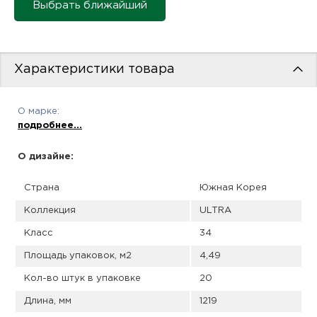
пис
Выбрать ближайший
дир
Характеристики товара
пис
О марке:
подробнее...
дир
О дизайне:
Страна
Южная Корея
Коллекция
ULTRA
Класс
34
Площадь упаковок, м2
4,49
Кол-во штук в упаковке
20
Длина, мм
1219