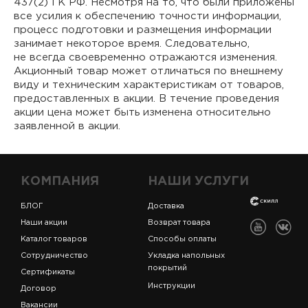
437(2) ГК РФ. Несмотря на то, что были приложены
все усилия к обеспечению точности информации,
процесс подготовки и размещения информации
занимает некоторое время. Следовательно,
не всегда своевременно отражаются изменения.
Акционный товар может отличаться по внешнему
виду и техническим характеристикам от товаров,
предоставленных в акции. В течение проведения
акции цена может быть изменена относительно
заявленной в акции.
КОМПАНИЯ
НАШИ УСЛУГИ
БЛОГ
Доставка
Наши акции
Возврат товара
Каталог товаров
Способы оплаты
Сотрудничество
Укладка напольных
покрытий
Сертификаты
Инструкции
Договор
Вакансии