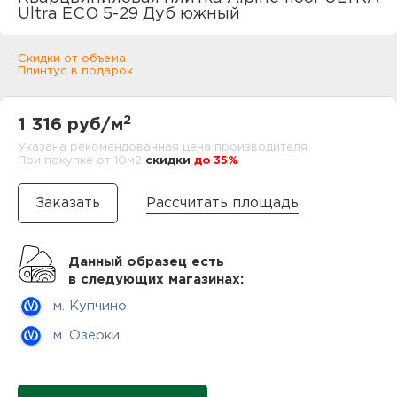
нам
Ultra EСО 5-29 Дуб южный
Скидки от объема
Плинтус в подарок
маг
2
1 316 руб/м
Указана рекомендованная цена производителя.
При покупке от 10м2
cкидки
до 35%
офи
Рассчитать площадь
Данный образец есть
в следующих магазинах:
м. Купчино
рек
м. Озерки