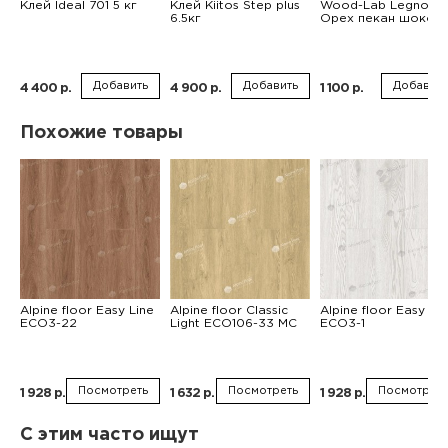
Клей Ideal 701 5 кг
Клей Kiitos Step plus
Wood-Lab Legno
6.5кг
Орех пекан шокол
Добавить
Добавить
Добавить
4 400 р.
4 900 р.
1 100 р.
Похожие товары
Alpine floor Easy Line
Alpine floor Classic
Alpine floor Easy Lin
ЕСО3-22
Light ЕСО106-33 MC
ЕСО3-1
Посмотреть
Посмотреть
Посмотреть
1 928 р.
1 632 р.
1 928 р.
С этим часто ищут