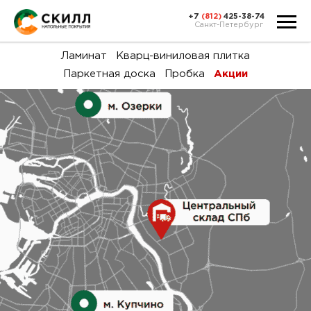
+7
(812)
425-38-74
Санкт-Петербург
Ка
Ламинат
Кварц-виниловая плитка
Паркетная доска
Пробка
Акции
тов
Н
акц
Га
пок
и
вин
воз
Ка