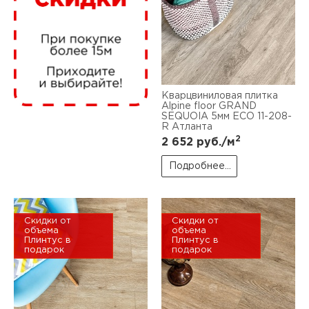
нам
маг
Кварцвиниловая плитка
Alpine floor GRAND
SEQUOIA 5мм ЕСО 11-208-
R Атланта
2
офи
2 652
руб./м
Подробнее...
Скидки от
Скидки от
объема
объема
Плинтус в
Плинтус в
рек
подарок
подарок