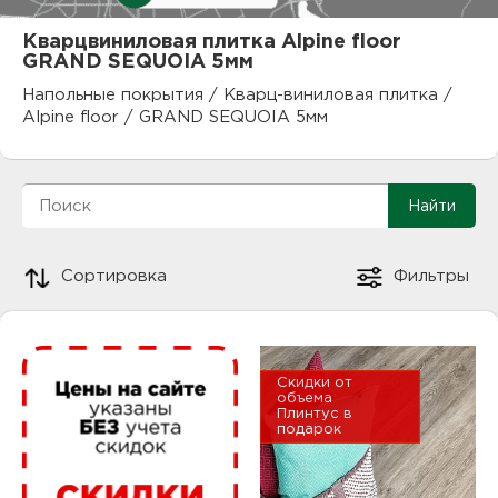
куп
Кварцвиниловая плитка Alpine floor
GRAND SEQUOIA 5мм
отз
М
Напольные покрытия
/
Кварц-виниловая плитка
/
опл
раб
Alpine floor
/
GRAND SEQUOIA 5мм
тов
Дл
нап
юр.
пок
Сортировка
Фильтры
маг
Ва
рек
Ко
Скидки от
рек
объема
Плинтус в
подарок
с