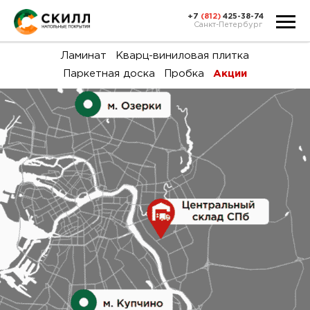
+7
(812)
425-38-74
Санкт-Петербург
Ка
Ламинат
Кварц-виниловая плитка
Паркетная доска
Пробка
Акции
тов
Н
акц
Га
пок
и
вин
воз
Ка