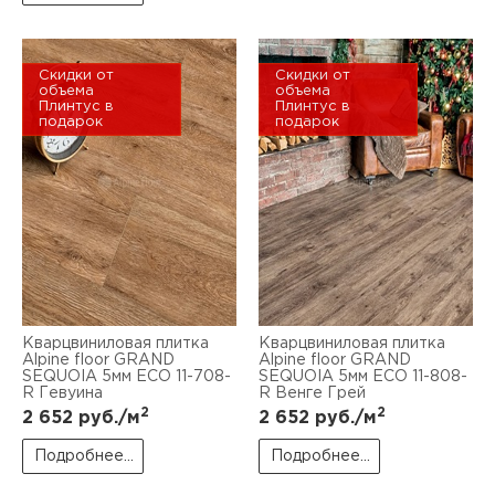
Скидки от
Скидки от
объема
объема
Плинтус в
Плинтус в
подарок
подарок
Кварцвиниловая плитка
Кварцвиниловая плитка
Alpine floor GRAND
Alpine floor GRAND
SEQUOIA 5мм ЕСО 11-708-
SEQUOIA 5мм ЕСО 11-808-
R Гевуина
R Венге Грей
2
2
2 652
руб./м
2 652
руб./м
Подробнее...
Подробнее...