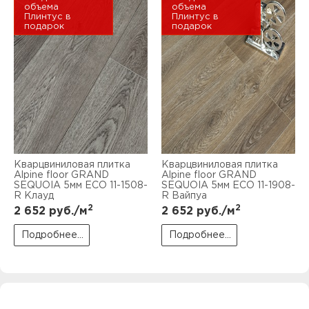
объема
объема
Плинтус в
Плинтус в
подарок
подарок
Кварцвиниловая плитка
Кварцвиниловая плитка
Alpine floor GRAND
Alpine floor GRAND
SEQUOIA 5мм ЕСО 11-1508-
SEQUOIA 5мм ECO 11-1908-
R Клауд
R Вайпуа
2
2
2 652
руб./м
2 652
руб./м
Подробнее...
Подробнее...