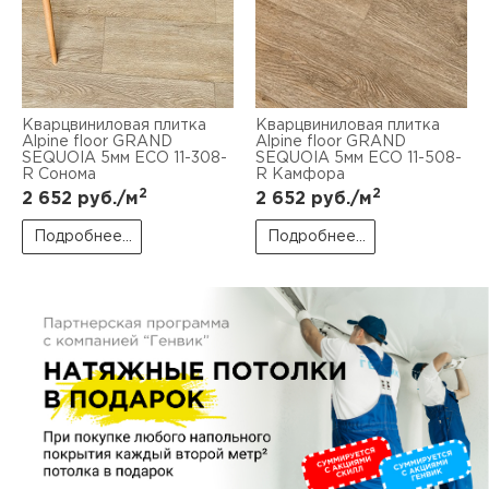
пис
дир
Кварцвиниловая плитка
Кварцвиниловая плитка
Alpine floor GRAND
Alpine floor GRAND
SEQUOIA 5мм ЕСО 11-308-
SEQUOIA 5мм ЕСО 11-508-
пис
R Сонома
R Камфора
2
2
2 652
руб./м
2 652
руб./м
дир
Подробнее...
Подробнее...