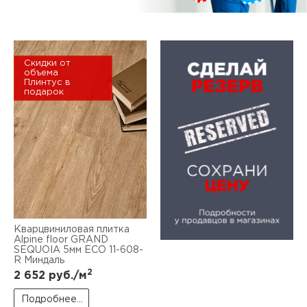
Скидки от
объема
Плинтус в
подарок
Кварцвиниловая плитка
Alpine floor GRAND
SEQUOIA 5мм ЕСО 11-608-
R Миндаль
2
2 652
руб./м
Подробнее...