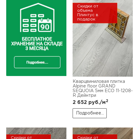
Скидки от
объема
Плинтус в
подарок
Кварцвиниловая плитка
Alpine floor GRAND
SEQUOIA 5мм ЕСО 11-1208-
R Дейнтри
2
2 652
руб./м
Подробнее...
Скидки от
Скидки от