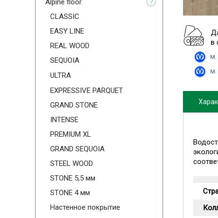
Alpine floor
?
CLASSIC
EASY LINE
Д
в
REAL WOOD
м.
SEQUOIA
м.
ULTRA
EXPRESSIVE PARQUET
Харак
GRAND STONE
INTENSE
PREMIUM XL
Водост
GRAND SEQUOIA
эколог
соотве
STEEL WOOD
STONE 5,5 мм
Стр
STONE 4 мм
Настенное покрытие
Кол