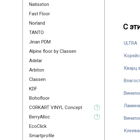
Natisston
Fast Floor
Norland
С эт
TANTO
Jinan PDM
ULTRA
Alpine floor by Classen
Корейс
Adelar
Кварц 
Arbiton
Classen
Влагос
KDF
Винило
Bohofloor
Ламина
CORKART VINYL Concept
?
BerryAlloc
?
Винило
EcoClick
Клеева
Smartprofile