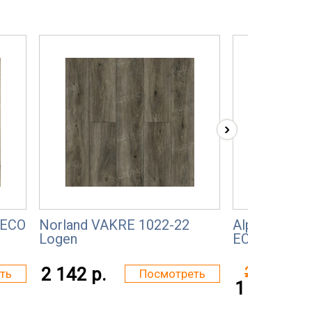
›
 ЕСО
Norland VAKRE 1022-22
Alpine floor
Logen
ЕСО6-1
2 142 р.
2 350 р.
ть
Посмотреть
1 997 р.