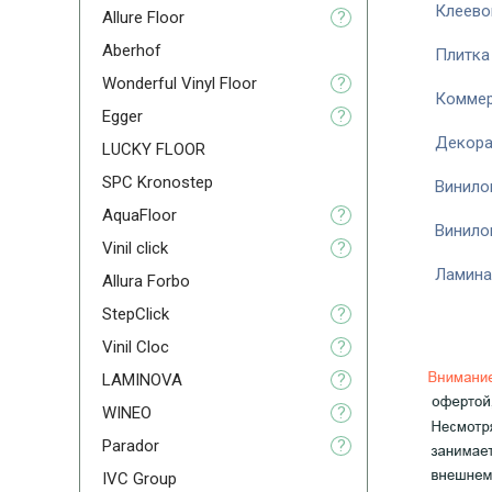
Клеево
Allure Floor
?
Aberhof
Плитка
Wonderful Vinyl Floor
?
Коммер
Egger
?
Декора
LUCKY FLOOR
SPC Kronostep
Винило
AquaFloor
?
Винило
Vinil click
?
Ламина
Allura Forbo
StepClick
?
Vinil Cloc
?
LAMINOVA
?
WINEO
?
Parador
?
IVC Group