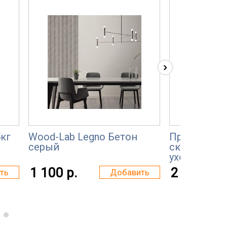
›
5кг
Wood-Lab Legno Бетон
Препятств
серый
скольжени
уходу Berger
1 100 р.
2 900 р.
ть
Добавить