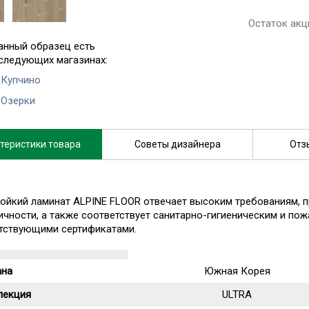
Остаток акц
анный образец есть
 следующих магазинах:
 Купчино
 Озерки
теристики товара
Советы дизайнера
Отз
ойкий ламинат ALPINE FLOOR отвечает высоким требованиям, 
ичности, а также соответствует санитарно-гигиеническим и по
тствующими сертификатами.
ана
Южная Корея
лекция
ULTRA