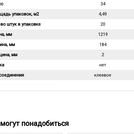
сс
34
щадь упаковок, м2
4,49
во штук в упаковке
20
на, мм
1219
ина, мм
184
щина, мм
2
ка
нет
 соединения
клеевое
могут понадобиться