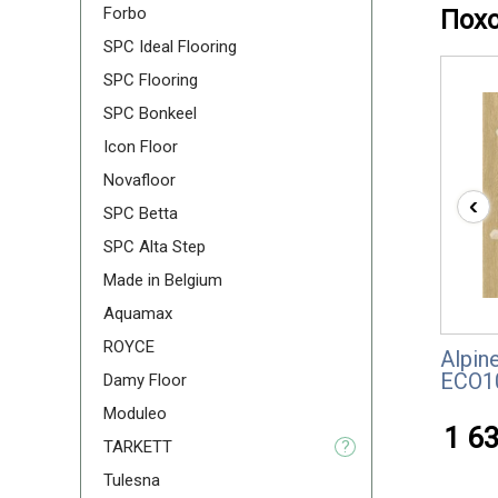
Forbo
Пох
SPC Ideal Flooring
SPC Flooring
SPC Bonkeel
Icon Floor
Novafloor
‹
SPC Betta
SPC Alta Step
Made in Belgium
Aquamax
ROYCE
Alpine
ЕСО1
Damy Floor
Moduleo
1 63
TARKETT
?
Tulesna