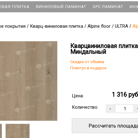
ОВАЯ ПЛИТКА
ВИНИЛОВЫЙ ЛАМИНАТ
SPC ЛАМИНАТ
ИН
ые покрытия
/
Кварц-виниловая плитка
/
Alpine floor
/
ULTRA
/
Al
Кварцвиниловая плитка A
Миндальный
Скидки от объема
Плинтус в подарок
1 316 ру
Цена:
Количество:
Рассчитать площад