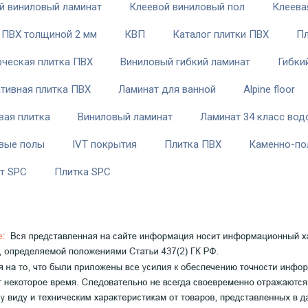
й виниловый ламинат
Клеевой виниловый пол
Клеева
 ПВХ толщиной 2 мм
КВП
Каталог плитки ПВХ
Пл
ческая плитка ПВХ
Виниловый гибкий ламинат
Гибки
тивная плитка ПВХ
Ламинат для ванной
Alpine floor
вая плитка
Виниловый ламинат
Ламинат 34 класс вод
вые полы
IVT покрытия
Плитка ПВХ
Каменно-по
т SPC
Плитка SPC