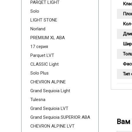
PARQET LIGHT
Кла
Solo
Пло
LIGHT STONE
Кол-
Norland
Дли
PREMIUM XL ABA
Шир
17 серия
Тол
Parquet LVT
Фас
CLASSIC Light
Solo Plus
Тип
CHEVRON ALPINE
Grand Sequioia Light
Tulesna
Grand Sequioia LVT
Grand Sequioia SUPERIOR ABA
Вам 
CHEVRON ALPINE LVT