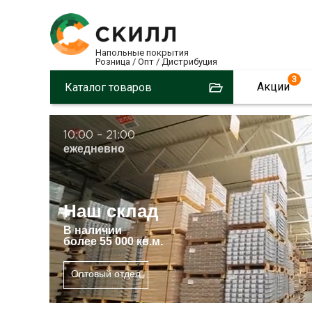
Напольные покрытия
Розница / Опт / Дистрибуция
3
Акции
Каталог товаров
10:00 – 21:00
ежедневно
Наш склад
В
наличии
более 55 000 кв.м.
Оптовый отдел