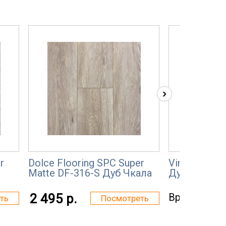
›
r
Dolce Flooring SPC Super
Vinilam Glu
Matte DF-316-S Дуб Чкала
Дуб Реген (
2 495 р.
Временно н
ть
Посмотреть