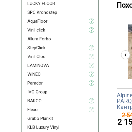
LUCKY FLOOR
Пох
SPC Kronostep
AquaFloor
?
Vinil click
?
Allura Forbo
StepClick
?
‹
Vinil Cloc
?
LAMINOVA
?
WINEO
?
Parador
?
IVC Group
Alpin
PARQ
BARCO
?
Кант
Flexо
?
2 54
Grabo Plankit
2 15
KLB Luxury Vinyl