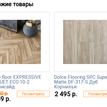
ожие товары
e floor EXPRESSIVE
Dolce Flooring SPC Supe
UET ЕСО 10-2
Matte DF-317-S Дуб
рисайд
Корнилья
0 р.
2 495 р.
Посмотреть
Посмотре
9 р.