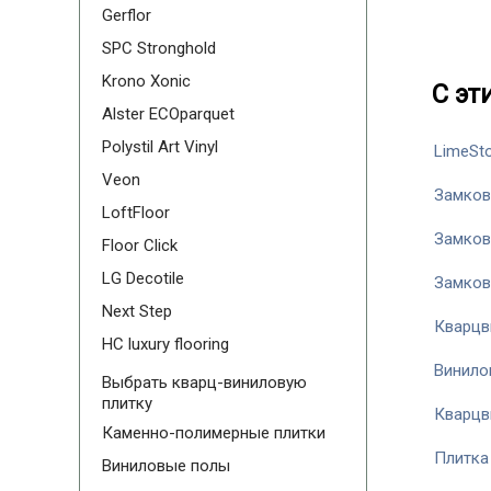
Gerflor
SPC Stronghold
Krono Xonic
С эт
Alster ECOparquet
Polystil Art Vinyl
LimeSt
Veon
Замков
LoftFloor
Замков
Floor Click
LG Decotile
Замков
Next Step
Кварцв
HC luxury flooring
Винило
Выбрать кварц-виниловую
плитку
Кварцв
Каменно-полимерные плитки
Плитка
Виниловые полы