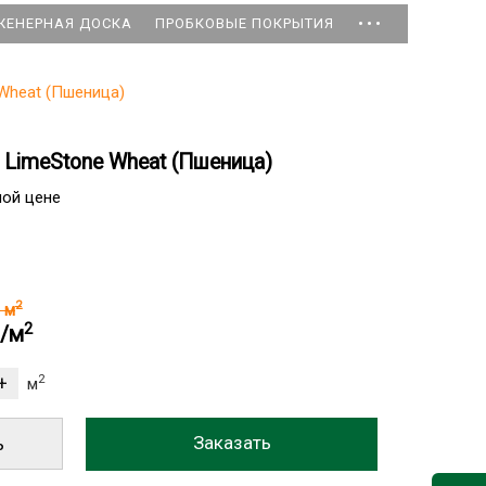
...
ЖЕНЕРНАЯ ДОСКА
ПРОБКОВЫЕ ПОКРЫТИЯ
Wheat (Пшеница)
 LimeStone Wheat (Пшеница)
ной цене
2
б
м
2
б/м
2
м
ь