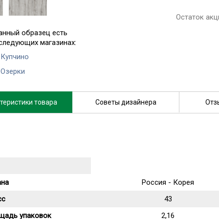
Остаток акц
анный образец есть
 следующих магазинах:
 Купчино
 Озерки
теристики товара
Советы дизайнера
Отз
ана
Россия - Корея
сс
43
щадь упаковок
2,16