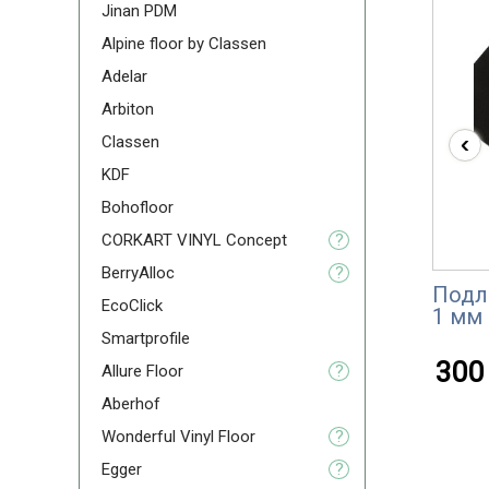
Jinan PDM
Alpine floor by Classen
Adelar
Arbiton
‹
Classen
KDF
Bohofloor
CORKART VINYL Concept
?
BerryAlloc
?
Подл
EcoClick
1 мм
Smartprofile
300 
Allure Floor
?
Aberhof
Wonderful Vinyl Floor
?
Egger
?