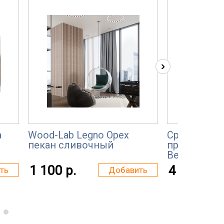
›
а
Wood-Lab Legno Орех
Средство д
пекан сливочный
промежуточ
Berger L91 C
1 100 р.
4 000 р.
ть
Добавить