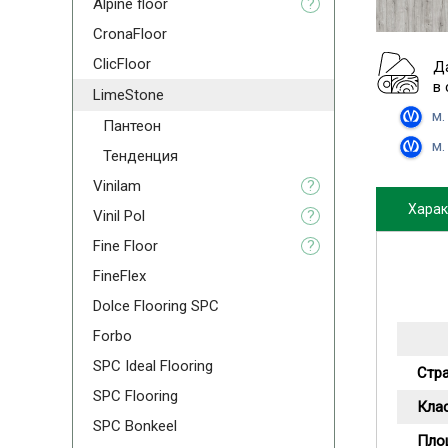
Alpine floor
?
CronaFloor
ClicFloor
Д
в
LimeStone
м.
Пантеон
м.
Тенденция
Vinilam
?
Харак
Vinil Pol
?
Fine Floor
?
FineFlex
Dolce Flooring SPC
Forbo
SPC Ideal Flooring
Стр
SPC Flooring
Кла
SPC Bonkeel
Пло