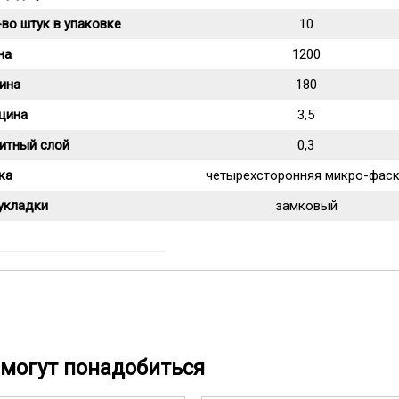
во штук в упаковке
10
на
1200
ина
180
щина
3,5
итный слой
0,3
ка
четырехсторонняя микро-фас
укладки
замковый
могут понадобиться