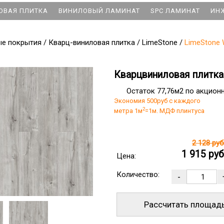
ОВАЯ ПЛИТКА
ВИНИЛОВЫЙ ЛАМИНАТ
SPC ЛАМИНАТ
ИН
ые покрытия
/
Кварц-виниловая плитка
/
LimeStone
/
LimeStone 
Кварцвиниловая плитка
Остаток 77,76м2 по акцион
Экономия 500руб с каждого
2
метра 1м
=1м. МДФ плинтуса
2 128 ру
1 915 ру
Цена:
Количество:
Рассчитать площад