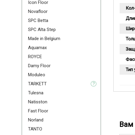
Icon Floor
Кол-
Novafloor
Дли
SPC Betta
Шир
SPC Alta Step
Made in Belgium
Тол
Aquamax
Защ
ROYCE
Фас
Damy Floor
Тип 
Moduleo
TARKETT
?
Tulesna
Natisston
Fast Floor
Norland
Вам 
TANTO