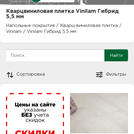
куп
Кварцвиниловая плитка Vinilam Гибрид
5,5 мм
отз
М
Напольные покрытия
/
Кварц-виниловая плитка
/
опл
раб
Vinilam
/
Vinilam Гибрид 5,5 мм
тов
Дл
нап
юр.
пок
Сортировка
Фильтры
маг
Ва
рек
Ко
рек
с