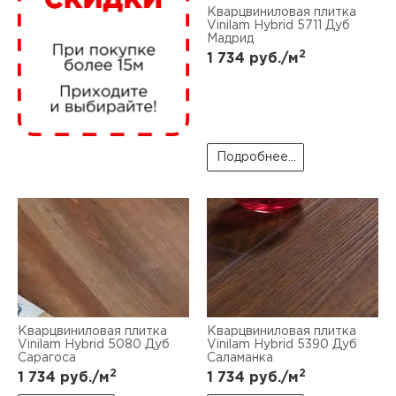
нам
Кварцвиниловая плитка
Vinilam Hybrid 5711 Дуб
Мадрид
2
1 734
руб./м
маг
Подробнее...
офи
рек
Кварцвиниловая плитка
Кварцвиниловая плитка
Vinilam Hybrid 5080 Дуб
Vinilam Hybrid 5390 Дуб
Сарагоса
Саламанка
2
2
1 734
руб./м
1 734
руб./м