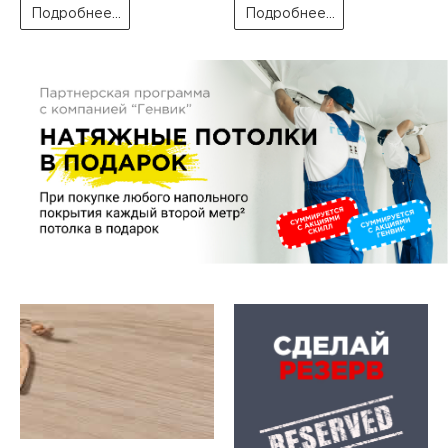
пис
Подробнее...
Подробнее...
дир
пис
дир