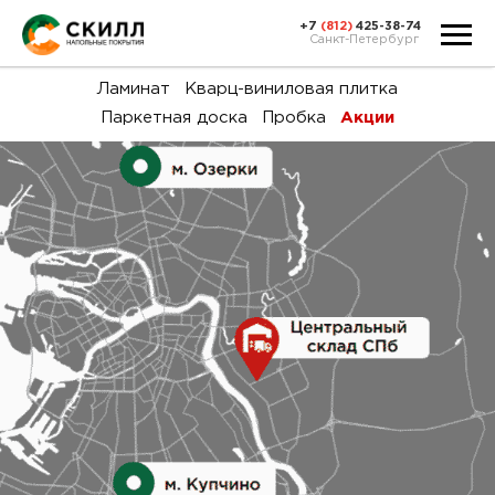
+7
(812)
425-38-74
Санкт-Петербург
Ка
Ламинат
Кварц-виниловая плитка
Паркетная доска
Пробка
Акции
тов
Н
акц
Га
пок
и
вин
воз
Ка