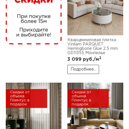
нам
маг
Кварцвиниловая плитка
Vinilam PARQUET
Herringbone Glue 2,5 mm
GD11355 Монпелье
2
офи
3 099
руб./м
Подробнее...
Скидки от
Скидки от
объема
объема
Плинтус в
Плинтус в
рек
подарок
подарок