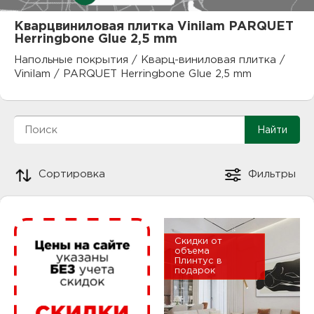
куп
Кварцвиниловая плитка Vinilam PARQUET
Herringbone Glue 2,5 mm
отз
М
Напольные покрытия
/
Кварц-виниловая плитка
/
опл
раб
Vinilam
/
PARQUET Herringbone Glue 2,5 mm
тов
Дл
нап
юр.
пок
Сортировка
Фильтры
маг
Ва
рек
Ко
Скидки от
рек
объема
Плинтус в
подарок
с