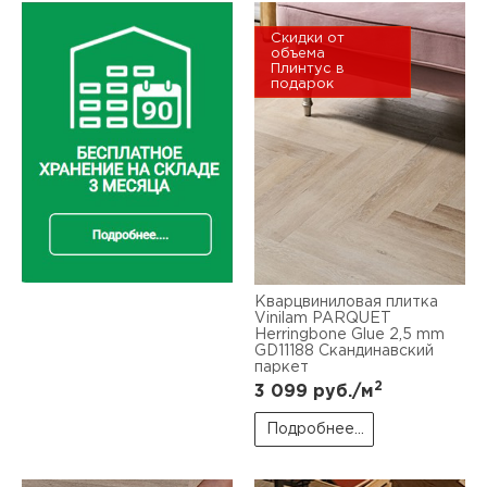
Скидки от
объема
Плинтус в
подарок
Кварцвиниловая плитка
Vinilam PARQUET
Herringbone Glue 2,5 mm
GD11188 Скандинавский
паркет
2
3 099
руб./м
Подробнее...