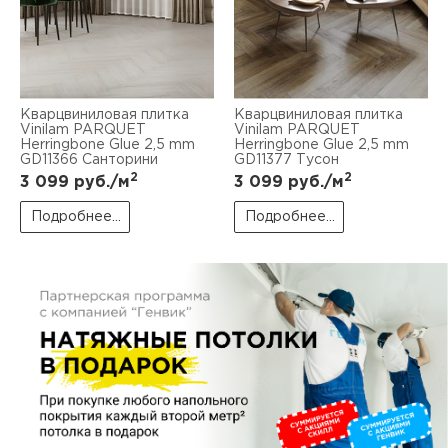
пис
дир
Кварцвиниловая плитка
Кварцвиниловая плитка
Vinilam PARQUET
Vinilam PARQUET
Herringbone Glue 2,5 mm
Herringbone Glue 2,5 mm
пис
GD11366 Санторини
GD11377 Тусон
2
2
3 099
руб./м
3 099
руб./м
дир
Подробнее...
Подробнее...