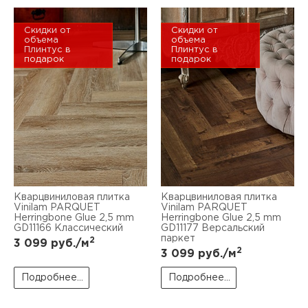
Скидки от
Скидки от
объема
объема
Плинтус в
Плинтус в
подарок
подарок
Кварцвиниловая плитка
Кварцвиниловая плитка
Vinilam PARQUET
Vinilam PARQUET
Herringbone Glue 2,5 mm
Herringbone Glue 2,5 mm
GD11166 Классический
GD11177 Версальский
паркет
2
3 099
руб./м
2
3 099
руб./м
Подробнее...
Подробнее...