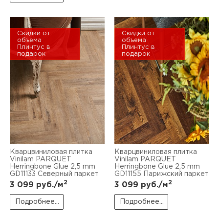
Скидки от
Скидки от
объема
объема
Плинтус в
Плинтус в
подарок
подарок
Кварцвиниловая плитка
Кварцвиниловая плитка
Vinilam PARQUET
Vinilam PARQUET
Herringbone Glue 2,5 mm
Herringbone Glue 2,5 mm
GD11133 Северный паркет
GD11155 Парижский паркет
2
2
3 099
руб./м
3 099
руб./м
Подробнее...
Подробнее...