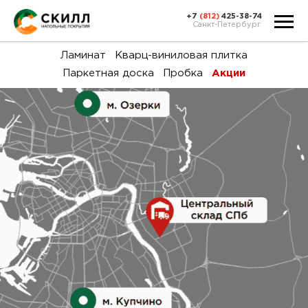
+7
(812)
425-38-74
Санкт-Петербург
Ка
Ламинат
Кварц-виниловая плитка
Паркетная доска
Пробка
Акции
тов
Н
акц
Га
пок
и
вин
воз
Ка