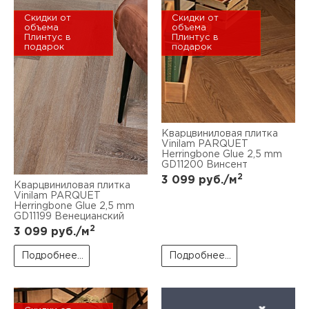
Скидки от
Скидки от
объема
объема
Плинтус в
Плинтус в
подарок
подарок
Кварцвиниловая плитка
Vinilam PARQUET
Herringbone Glue 2,5 mm
GD11200 Винсент
2
3 099
руб./м
Кварцвиниловая плитка
Vinilam PARQUET
Herringbone Glue 2,5 mm
GD11199 Венецианский
2
3 099
руб./м
Подробнее...
Подробнее...