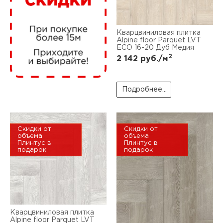
нам
Кварцвиниловая плитка
Alpine floor Parquet LVT
ECO 16-20 Дуб Медия
маг
2
2 142
руб./м
Подробнее...
офи
Скидки от
Скидки от
объема
объема
Плинтус в
Плинтус в
подарок
подарок
рек
Кварцвиниловая плитка
Alpine floor Parquet LVT