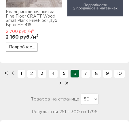
Кварцвиниловая плитка
Fine Floor CRAFT Wood
Small Plank FineFloor Дуб
Бран FF-416
2
2 700
руб./м
2
2 160
руб./м
Подробнее...
«
‹
1
2
3
4
5
6
7
8
9
10
›
»
Товаров на странице
Результаты 251 - 300 из 1796