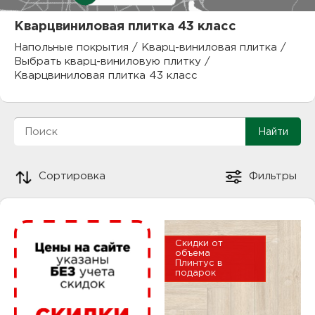
куп
Кварцвиниловая плитка 43 класс
отз
М
Напольные покрытия
/
Кварц-виниловая плитка
/
Выбрать кварц-виниловую плитку
/
опл
раб
Кварцвиниловая плитка 43 класс
тов
Дл
нап
юр.
пок
Сортировка
Фильтры
маг
Ва
рек
Ко
Скидки от
рек
объема
Плинтус в
подарок
с