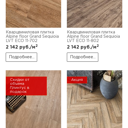
Кварцвиниловая плитка
Кварцвиниловая плитка
Alpine floor Grand Sequioia
Alpine floor Grand Sequioia
LVT ECO 11-702
LVT ECO 11-802
2
2
2 142
руб./м
2 142
руб./м
Подробнее...
Подробнее...
Скидки от
Акция
объема
Плинтус в
подарок