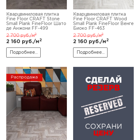
Кварцвиниловая плитка
Кварцвиниловая плитка
Fine Floor CRAFT Stone
Fine Floor CRAFT Wood
Small Plank FineFloor Шато
Small Plank FineFloor Венге
де Анжони FF-499
Биоко FF-463
2
2
2 700
руб./м
2 700
руб./м
2
2
2 160
руб./м
2 160
руб./м
Подробнее...
Подробнее...
Распродажа