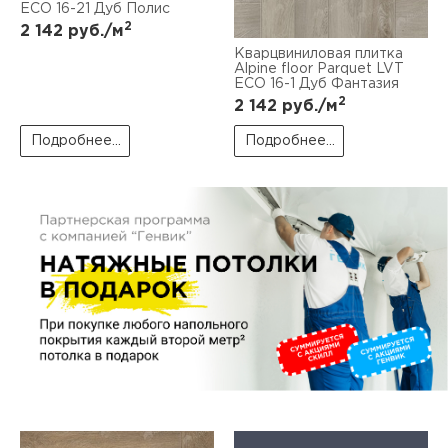
пис
ECO 16-21 Дуб Полис
2
2 142
руб./м
дир
Кварцвиниловая плитка
Alpine floor Parquet LVT
ЕСО 16-1 Дуб Фантазия
2
2 142
руб./м
Подробнее...
Подробнее...
пис
дир