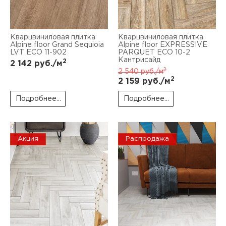
Кварцвиниловая плитка
Кварцвиниловая плитка
Alpine floor Grand Sequioia
Alpine floor EXPRESSIVE
LVT ECO 11-902
PARQUET ЕСО 10-2
Кантрисайд
2
2 142
руб./м
2
2 540
руб./м
2
2 159
руб./м
Подробнее...
Подробнее...
Акция
Распродажа