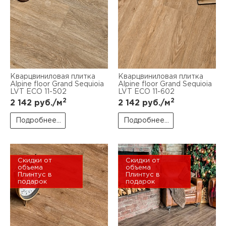
Кварцвиниловая плитка
Кварцвиниловая плитка
Alpine floor Grand Sequioia
Alpine floor Grand Sequioia
LVT ECO 11-502
LVT ECO 11-602
2
2
2 142
руб./м
2 142
руб./м
Подробнее...
Подробнее...
Скидки от
Скидки от
объема
объема
Плинтус в
Плинтус в
подарок
подарок