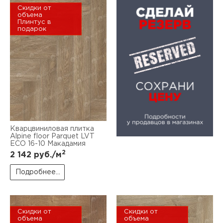
Скидки от
объема
Плинтус в
подарок
Кварцвиниловая плитка
Alpine floor Parquet LVT
ЕСО 16-10 Макадамия
2
2 142
руб./м
Подробнее...
Скидки от
Скидки от
объема
объема