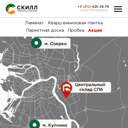
+7
(812)
425-38-74
Санкт-Петербург
Ка
Ламинат
Кварц-виниловая плитка
Паркетная доска
Пробка
Акции
тов
Н
акц
Га
пок
и
вин
воз
Ка