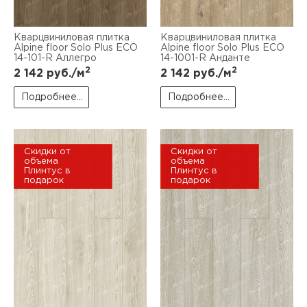
Кварцвиниловая плитка
Кварцвиниловая плитка
Alpine floor Solo Plus ЕСО
Alpine floor Solo Plus ЕСО
14-101-R Аллегро
14-1001-R Анданте
2
2
2 142
руб./м
2 142
руб./м
Подробнее...
Подробнее...
Скидки от
Скидки от
объема
объема
Плинтус в
Плинтус в
подарок
подарок