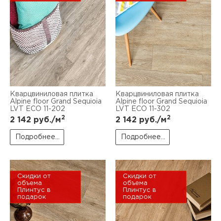
Кварцвиниловая плитка
Кварцвиниловая плитка
Alpine floor Grand Sequioia
Alpine floor Grand Sequioia
LVT ECO 11-202
LVT ECO 11-302
2
2
2 142
руб./м
2 142
руб./м
Подробнее...
Подробнее...
Скидки от
Скидки от
объема
объема
Плинтус в
Плинтус в
подарок
подарок