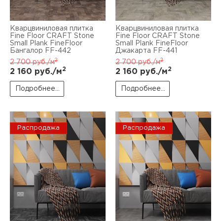
Кварцвиниловая плитка
Кварцвиниловая плитка
Fine Floor CRAFT Stone
Fine Floor CRAFT Stone
Small Plank FineFloor
Small Plank FineFloor
Бангалор FF-442
Джакарта FF-441
2
2
2 700
руб./м
2 700
руб./м
2
2
2 160
руб./м
2 160
руб./м
Подробнее...
Подробнее...
Распродажа
Распродажа