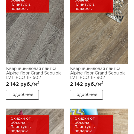
объема
объема
Плинтус в
Плинтус в
подарок
подарок
Кварцвиниловая плитка
Кварцвиниловая плитка
Alpine floor Grand Sequioia
Alpine floor Grand Sequioia
LVT ECO 11-1502
LVT ECO 11-1902
2
2
2 142
руб./м
2 142
руб./м
Подробнее...
Подробнее...
Скидки от
Скидки от
объема
объема
Плинтус в
Плинтус в
подарок
подарок