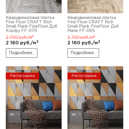
Кварцвиниловая плитка
Кварцвиниловая плитка
Fine Floor CRAFT Rich
Fine Floor CRAFT Rich
Small Plank FineFloor Дуб
Small Plank FineFloor Дуб
Корфу FF-070
Мале FF-069
2
2
2 700
руб./м
2 700
руб./м
2
2
2 160
руб./м
2 160
руб./м
Подробнее...
Подробнее...
Распродажа
Распродажа