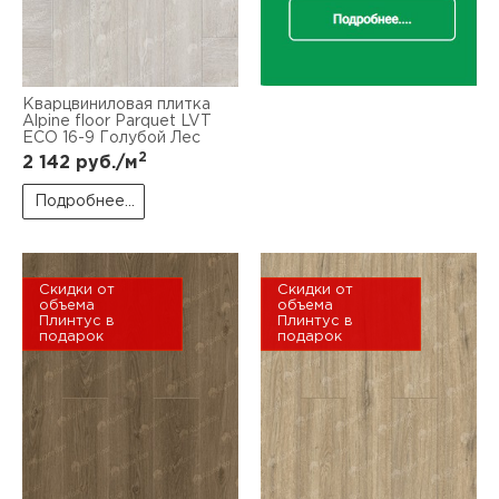
Кварцвиниловая плитка
Alpine floor Parquet LVT
ЕСО 16-9 Голубой Лес
2
2 142
руб./м
Подробнее...
Скидки от
Скидки от
объема
объема
Плинтус в
Плинтус в
подарок
подарок