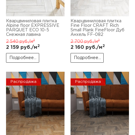
Кварцвиниловая плитка
Кварцвиниловая плитка
Alpine floor EXPRESSIVE
Fine Floor CRAFT Rich
PARQUET ЕСО 10-5
Small Plank FineFloor Дуб
Снежная лавина
Анхель FF-082
2
2
2 540
руб./м
2 700
руб./м
2
2
2 159
руб./м
2 160
руб./м
Подробнее...
Подробнее...
Распродажа
Распродажа