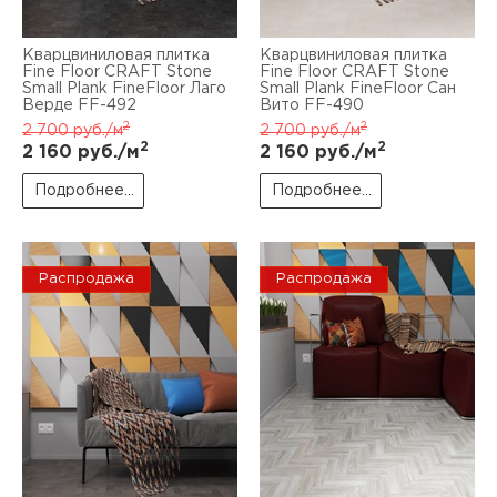
Кварцвиниловая плитка
Кварцвиниловая плитка
Fine Floor CRAFT Stone
Fine Floor CRAFT Stone
Small Plank FineFloor Лаго
Small Plank FineFloor Сан
Верде FF-492
Вито FF-490
2
2
2 700
руб./м
2 700
руб./м
2
2
2 160
руб./м
2 160
руб./м
Подробнее...
Подробнее...
Распродажа
Распродажа