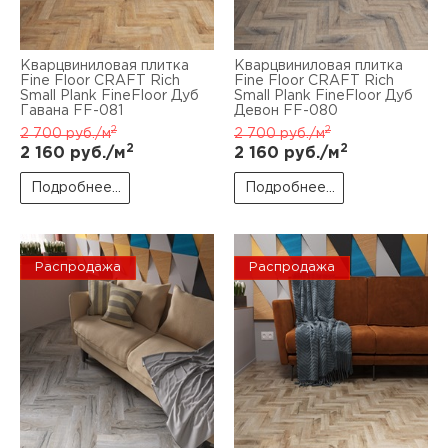
Кварцвиниловая плитка
Кварцвиниловая плитка
Fine Floor CRAFT Rich
Fine Floor CRAFT Rich
Small Plank FineFloor Дуб
Small Plank FineFloor Дуб
Гавана FF-081
Девон FF-080
2
2
2 700
руб./м
2 700
руб./м
2
2
2 160
руб./м
2 160
руб./м
Подробнее...
Подробнее...
Распродажа
Распродажа