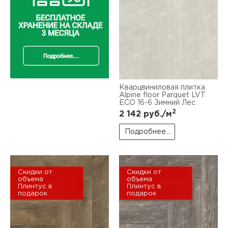
Кварцвиниловая плитка
Alpine floor Parquet LVT
ЕСО 16-6 Зимний Лес
2
2 142
руб./м
Подробнее...
Скидки от
Скидки от
объема
объема
Плинтус в
Плинтус в
подарок
подарок