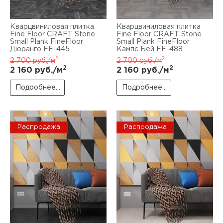
Кварцвиниловая плитка
Кварцвиниловая плитка
Fine Floor CRAFT Stone
Fine Floor CRAFT Stone
Small Plank FineFloor
Small Plank FineFloor
Дюранго FF-445
Кампс Бей FF-488
2
2
2 700
руб./м
2 700
руб./м
2
2
2 160
руб./м
2 160
руб./м
Подробнее...
Подробнее...
Распродажа
Распродажа