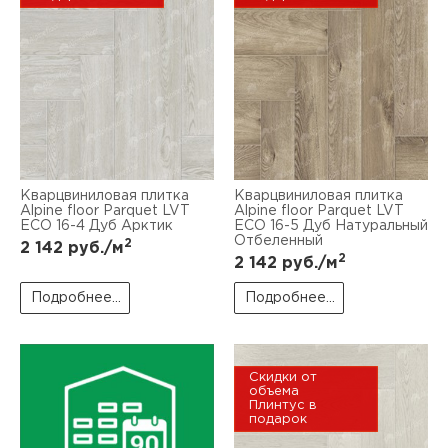
Кварцвиниловая плитка
Кварцвиниловая плитка
Alpine floor Parquet LVT
Alpine floor Parquet LVT
ЕСО 16-4 Дуб Арктик
ЕСО 16-5 Дуб Натуральный
Отбеленный
2
2 142
руб./м
2
2 142
руб./м
Подробнее...
Подробнее...
Скидки от
объема
Плинтус в
подарок