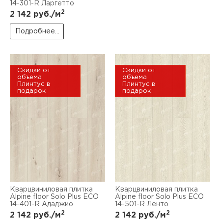
14-301-R Ларгетто
2
2 142
руб./м
Подробнее...
Скидки от
Скидки от
объема
объема
Плинтус в
Плинтус в
подарок
подарок
Кварцвиниловая плитка
Кварцвиниловая плитка
Alpine floor Solo Plus ЕСО
Alpine floor Solo Plus ЕСО
14-401-R Ададжио
14-501-R Ленто
2
2
2 142
руб./м
2 142
руб./м