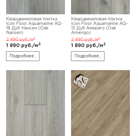
Кварцвиниловая плитка
Кварцвиниловая плитка
Icon Floor Aquamarine AQ-
Icon Floor Aquamarine AQ-
18 Дуб Нансен (Oak
15 Дуб Америго (Oak
Nansen)
Amerigo)
2
2
2 490
руб./м
2 490
руб./м
2
2
1 890
руб./м
1 890
руб./м
Подробнее...
Подробнее...