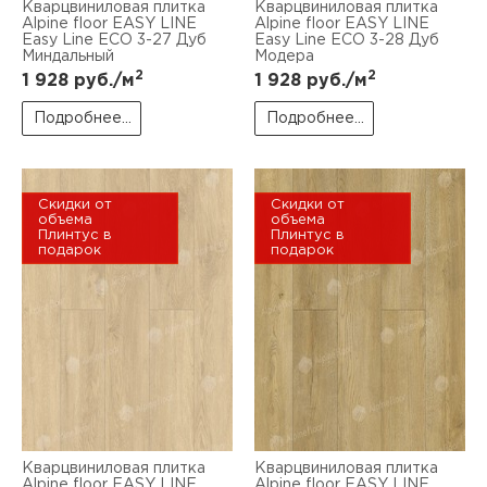
Кварцвиниловая плитка
Кварцвиниловая плитка
Alpine floor EASY LINE
Alpine floor EASY LINE
Easy Line ЕСО 3-27 Дуб
Easy Line ЕСО 3-28 Дуб
Миндальный
Модера
2
2
1 928
руб./м
1 928
руб./м
Подробнее...
Подробнее...
Скидки от
Скидки от
объема
объема
Плинтус в
Плинтус в
подарок
подарок
Кварцвиниловая плитка
Кварцвиниловая плитка
Alpine floor EASY LINE
Alpine floor EASY LINE