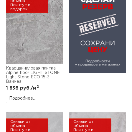
объема
Плинтус в
подарок
Кварцвиниловая плитка
Alpine floor LIGHT STONE
Light Stone ЕСО 15-3
Ваймеа
2
1 836
руб./м
Подробнее...
Скидки от
Скидки от
объема
объема
Плинтус в
Плинтус в