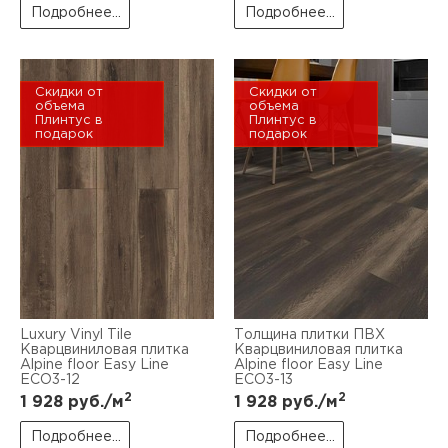
Подробнее...
Подробнее...
Скидки от
Скидки от
объема
объема
Плинтус в
Плинтус в
подарок
подарок
Luxury Vinyl Tile
Толщина плитки ПВХ
Кварцвиниловая плитка
Кварцвиниловая плитка
Alpine floor Easy Line
Alpine floor Easy Line
ЕСО3-12
ЕСО3-13
2
2
1 928
руб./м
1 928
руб./м
Подробнее...
Подробнее...