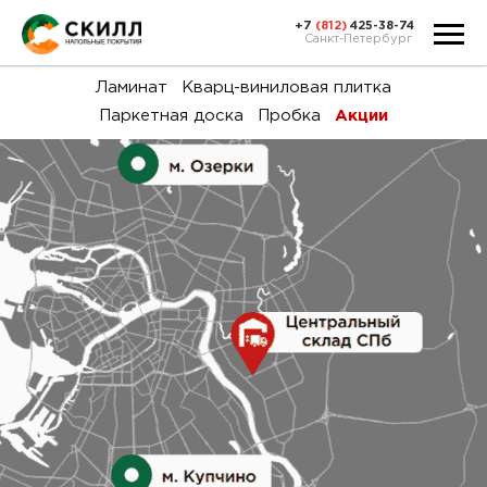
+7
(812)
425-38-74
Санкт-Петербург
Ка
Ламинат
Кварц-виниловая плитка
Паркетная доска
Пробка
Акции
тов
Н
акц
Га
пок
и
вин
воз
Ка