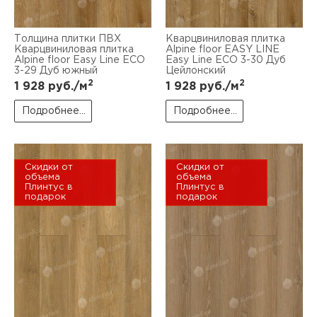
Толщина плитки ПВХ
Кварцвиниловая плитка
Кварцвиниловая плитка
Alpine floor EASY LINE
Alpine floor Easy Line EСО
Easy Line ЕСО 3-30 Дуб
3-29 Дуб южный
Цейлонский
2
2
1 928
руб./м
1 928
руб./м
Подробнее...
Подробнее...
Скидки от
Скидки от
объема
объема
Плинтус в
Плинтус в
подарок
подарок