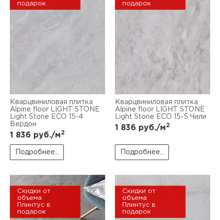
подарок
подарок
Кварцвиниловая плитка
Кварцвиниловая плитка
Alpine floor LIGHT STONE
Alpine floor LIGHT STONE
Light Stone ЕСО 15-4
Light Stone ЕСО 15-5 Чили
Вердон
2
1 836
руб./м
2
1 836
руб./м
Подробнее...
Подробнее...
Скидки от
Скидки от
объема
объема
Плинтус в
Плинтус в
подарок
подарок