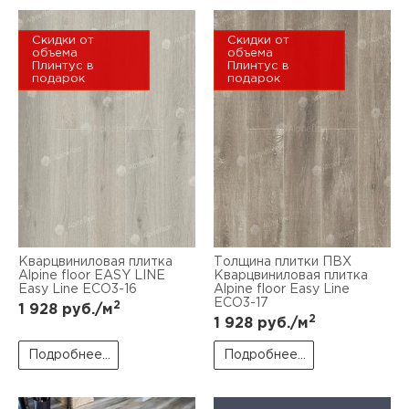
Скидки от
Скидки от
объема
объема
Плинтус в
Плинтус в
подарок
подарок
Кварцвиниловая плитка
Толщина плитки ПВХ
Alpine floor EASY LINE
Кварцвиниловая плитка
Easy Line ЕСО3-16
Alpine floor Easy Line
ЕСО3-17
2
1 928
руб./м
2
1 928
руб./м
Подробнее...
Подробнее...