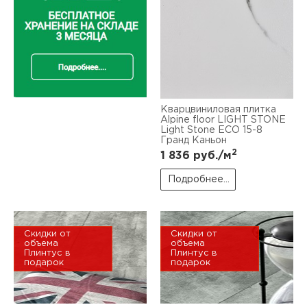
Кварцвиниловая плитка
Alpine floor LIGHT STONE
Light Stone ЕСО 15-8
Гранд Каньон
2
1 836
руб./м
Подробнее...
Скидки от
Скидки от
объема
объема
Плинтус в
Плинтус в
подарок
подарок