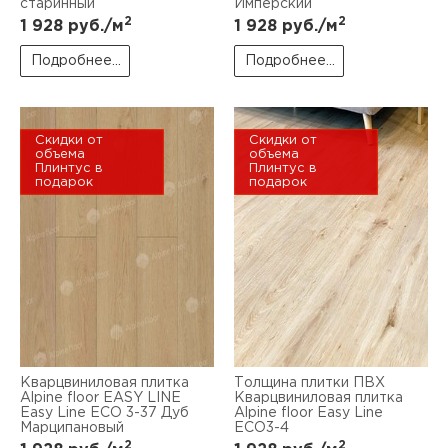
старинный
Имперский
2
2
1 928
руб./м
1 928
руб./м
Подробнее...
Подробнее...
Скидки от
Скидки от
объема
объема
Плинтус в
Плинтус в
подарок
подарок
Кварцвиниловая плитка
Толщина плитки ПВХ
Alpine floor EASY LINE
Кварцвиниловая плитка
Easy Line ЕСО 3-37 Дуб
Alpine floor Easy Line
Марципановый
ЕСО3-4
2
2