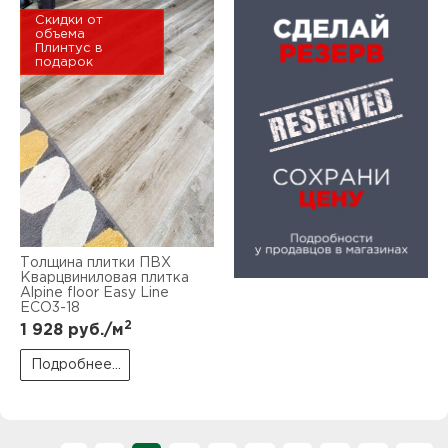
Скидки от
объема
Плинтус в
подарок
Толщина плитки ПВХ
Кварцвиниловая плитка
Alpine floor Easy Line
ЕСО3-18
2
1 928
руб./м
Подробнее...