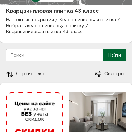
куп
Кварцвиниловая плитка 43 класс
отз
М
Напольные покрытия
/
Кварц-виниловая плитка
/
Выбрать кварц-виниловую плитку
/
опл
раб
Кварцвиниловая плитка 43 класс
тов
Дл
нап
юр.
пок
Сортировка
Фильтры
маг
Ва
рек
Ко
рек
с