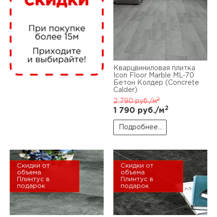
нам
маг
Кварцвиниловая плитка
Icon Floor Marble ML-70
Бетон Колдер (Concrete
Calder)
офи
2
2 790
руб./м
2
1 790
руб./м
Подробнее...
Скидки от
Скидки от
рек
объема
объема
Плинтус в
Плинтус в
подарок
подарок