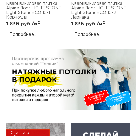
пис
Кварцвиниловая плитка
Кварцвиниловая плитка
Alpine floor LIGHT STONE
Alpine floor LIGHT STONE
Light Stone ЕСО 15-1
Light Stone ЕСО 15-2
дир
Корноулл
Ларнака
2
2
1 836
руб./м
1 836
руб./м
Подробнее...
Подробнее...
пис
дир
Скидки от