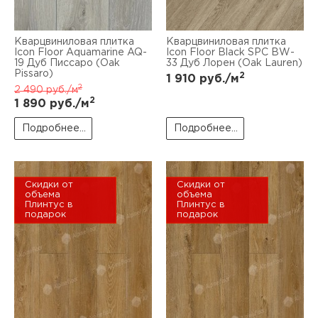
Кварцвиниловая плитка
Кварцвиниловая плитка
Icon Floor Aquamarine AQ-
Icon Floor Black SPC BW-
19 Дуб Писсаро (Oak
33 Дуб Лорен (Oak Lauren)
Pissaro)
2
1 910
руб./м
2
2 490
руб./м
2
1 890
руб./м
Подробнее...
Подробнее...
Скидки от
Скидки от
объема
объема
Плинтус в
Плинтус в
подарок
подарок