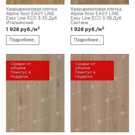
Кварцвиниловая плитка
Кварцвиниловая плитка
Alpine floor EASY LINE
Alpine floor EASY LINE
Easy Line ЕСО 3-35 Дуб
Easy Line ЕСО 3-38 Дуб
Итальянский
Сантана
2
2
1 928
руб./м
1 928
руб./м
Подробнее...
Подробнее...
Скидки от
Скидки от
объема
объема
Плинтус в
Плинтус в
подарок
подарок