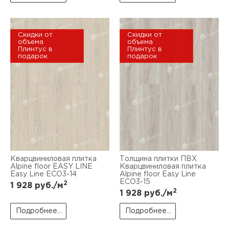
Скидки от
Скидки от
объема
объема
Плинтус в
Плинтус в
подарок
подарок
Кварцвиниловая плитка
Толщина плитки ПВХ
Alpine floor EASY LINE
Кварцвиниловая плитка
Easy Line ЕСО3-14
Alpine floor Easy Line
ЕСО3-15
2
1 928
руб./м
2
1 928
руб./м
Подробнее...
Подробнее...