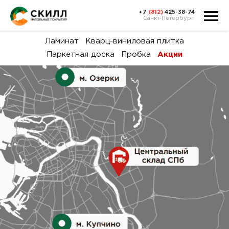
+7
(812)
425-38-74
Санкт-Петербург
Ка
Ламинат
Кварц-виниловая плитка
Паркетная доска
Пробка
Акции
тов
Н
акц
Га
пок
и
вин
воз
Ка