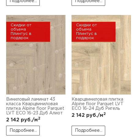
Подробнее...
Подробнее...
Скидки от
Скидки от
объема
объема
Плинтус в
Плинтус в
подарок
подарок
Виниловый ламинат 43
Кварцвиниловая плитка
класса Кварцвиниловая
Alpine floor Parquet LVT
плитка Alpine floor Parquet
ЕСО 16-24 Дуб Ригель
LVT ЕСО 16-23 Дуб Алиот
2
2 142
руб./м
2
2 142
руб./м
Подробнее...
Подробнее...