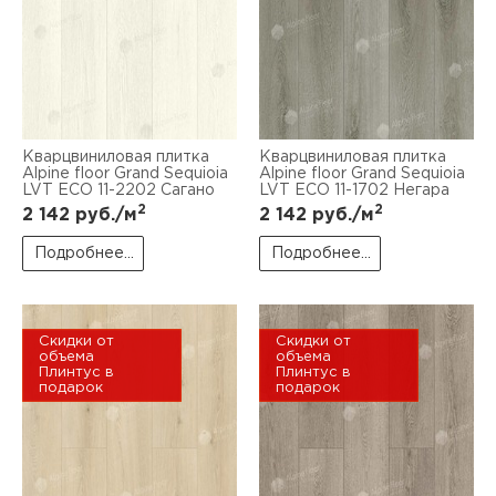
Кварцвиниловая плитка
Кварцвиниловая плитка
Alpine floor Grand Sequioia
Alpine floor Grand Sequioia
LVT ECO 11-2202 Сагано
LVT ECO 11-1702 Негара
2
2
2 142
руб./м
2 142
руб./м
Подробнее...
Подробнее...
Скидки от
Скидки от
объема
объема
Плинтус в
Плинтус в
подарок
подарок