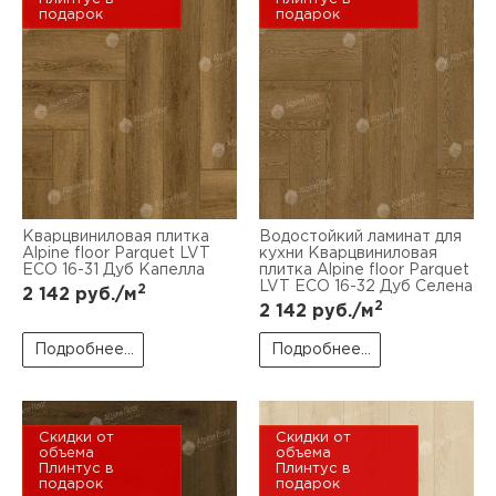
подарок
подарок
Кварцвиниловая плитка
Водостойкий ламинат для
Alpine floor Parquet LVT
кухни Кварцвиниловая
ЕСО 16-31 Дуб Капелла
плитка Alpine floor Parquet
LVT ЕСО 16-32 Дуб Селена
2
2 142
руб./м
2
2 142
руб./м
Подробнее...
Подробнее...
Скидки от
Скидки от
объема
объема
Плинтус в
Плинтус в
подарок
подарок