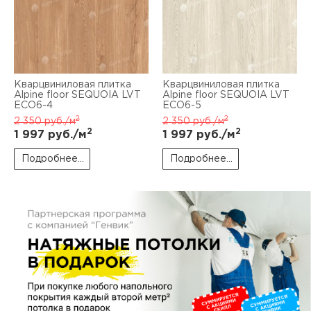
пис
дир
Кварцвиниловая плитка
Кварцвиниловая плитка
Alpine floor SEQUOIA LVT
Alpine floor SEQUOIA LVT
пис
ЕСО6-4
ЕСО6-5
2
2
2 350
руб./м
2 350
руб./м
2
2
дир
1 997
руб./м
1 997
руб./м
Подробнее...
Подробнее...