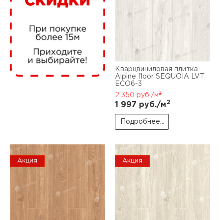
нам
маг
Кварцвиниловая плитка
Alpine floor SEQUOIA LVT
ЕСО6-3
2
2 350
руб./м
офи
2
1 997
руб./м
Подробнее...
Акция
Акция
рек