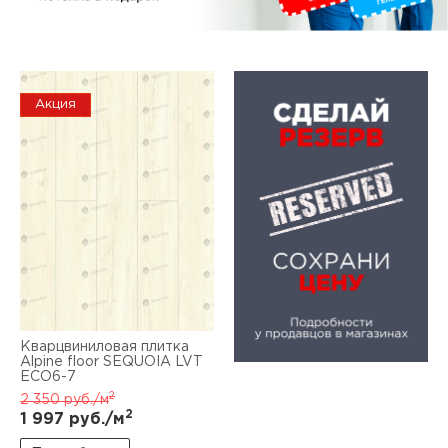
Акция
Кварцвиниловая плитка
Alpine floor SEQUOIA LVT
ЕСО6-7
2
2 350
руб./м
2
1 997
руб./м