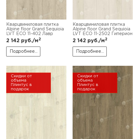
Кварцвиниловая плитка
Кварцвиниловая плитка
Alpine floor Grand Sequioia
Alpine floor Grand Sequioia
LVT ECO 11-402 Лавр
LVT ECO 11-2502 Гиперион
2
2
2 142
руб./м
2 142
руб./м
Подробнее...
Подробнее...
Скидки от
Скидки от
объема
объема
Плинтус в
Плинтус в
подарок
подарок