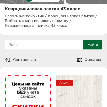
куп
Кварцвиниловая плитка 43 класс
отз
М
Напольные покрытия
/
Кварц-виниловая плитка
/
Выбрать кварц-виниловую плитку
/
опл
раб
Кварцвиниловая плитка 43 класс
тов
Дл
нап
юр.
пок
Сортировка
Фильтры
маг
Ва
рек
Ко
Акция
рек
с