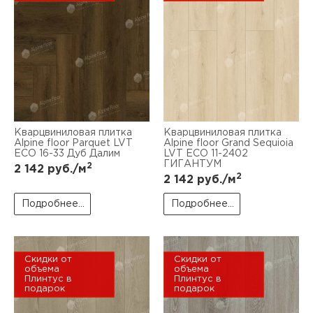
Кварцвиниловая плитка
Кварцвиниловая плитка
Alpine floor Parquet LVT
Alpine floor Grand Sequioia
ECO 16-33 Дуб Далим
LVT ECO 11-2402
ГИГАНТУМ
2
2 142
руб./м
2
2 142
руб./м
Подробнее...
Подробнее...
Скидки от
Скидки от
объема
объема
Плинтус в
Плинтус в
подарок
подарок