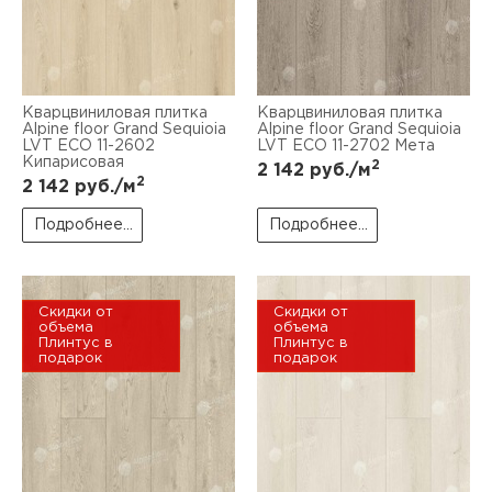
Кварцвиниловая плитка
Кварцвиниловая плитка
Alpine floor Grand Sequioia
Alpine floor Grand Sequioia
LVT ECO 11-2602
LVT ECO 11-2702 Мета
Кипарисовая
2
2 142
руб./м
2
2 142
руб./м
Подробнее...
Подробнее...
Скидки от
Скидки от
объема
объема
Плинтус в
Плинтус в
подарок
подарок