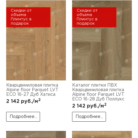
Скидки от
Скидки от
объема
объема
Плинтус в
Плинтус в
подарок
подарок
Кварцвиниловая плитка
Каталог плитки ПВХ
Alpine floor Parquet LVT
Кварцвиниловая плитка
ЕСО 16-27 Дуб Хатиса
Alpine floor Parquet LVT
ЕСО 16-28 Дуб Поллукс
2
2 142
руб./м
2
2 142
руб./м
Подробнее...
Подробнее...