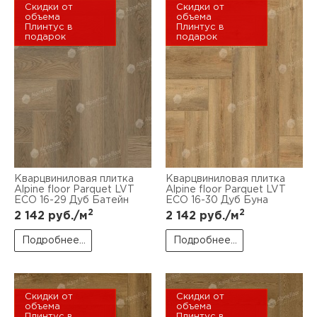
Скидки от
Скидки от
объема
объема
Плинтус в
Плинтус в
подарок
подарок
Кварцвиниловая плитка
Кварцвиниловая плитка
Alpine floor Parquet LVT
Alpine floor Parquet LVT
ЕСО 16-29 Дуб Батейн
ЕСО 16-30 Дуб Буна
2
2
2 142
руб./м
2 142
руб./м
Подробнее...
Подробнее...
Скидки от
Скидки от
объема
объема
Плинтус в
Плинтус в