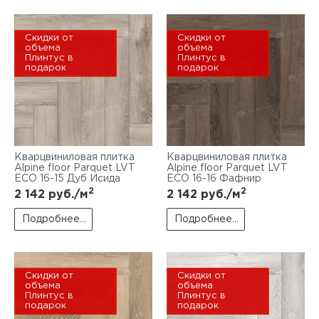
Скидки от
Скидки от
объема
объема
Плинтус в
Плинтус в
подарок
подарок
Кварцвиниловая плитка
Кварцвиниловая плитка
Alpine floor Parquet LVT
Alpine floor Parquet LVT
ECO 16-15 Дуб Исида
ECO 16-16 Фафнир
2
2
2 142
руб./м
2 142
руб./м
Подробнее...
Подробнее...
Скидки от
Скидки от
объема
объема
Плинтус в
Плинтус в
подарок
подарок