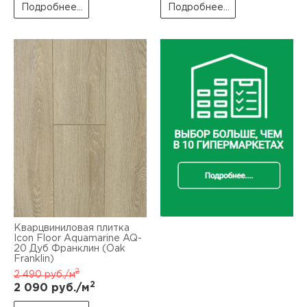
Подробнее...
Подробнее...
Кварцвиниловая плитка
Icon Floor Aquamarine AQ-
20 Дуб Франклин (Oak
Franklin)
2
2 490
руб./м
2
2 090
руб./м