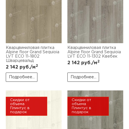
Кварцвиниловая плитка
Кварцвиниловая плитка
Alpine floor Grand Sequioia
Alpine floor Grand Sequioia
LVT ECO 11-1802
LVT ECO 11-1302 Квебек
Шварцевальд
2
2 142
руб./м
2
2 142
руб./м
Подробнее...
Подробнее...
Скидки от
Скидки от
объема
объема
Плинтус в
Плинтус в
подарок
подарок