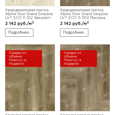
Кварцвиниловая плитка
Кварцвиниловая плитка
Alpine floor Grand Sequioia
Alpine floor Grand Sequioia
LVT ECO 11-102 Эвкалипт
LVT ECO 11-1102 Маслина
2
2
2 142
руб./м
2 142
руб./м
Подробнее...
Подробнее...
Скидки от
Скидки от
объема
объема
Плинтус в
Плинтус в
подарок
подарок