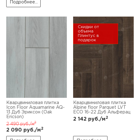
Подробнее...
Скидки от
объема
Плинтус в
подарок
Кварцвиниловая плитка
Кварцвиниловая плитка
Icon Floor Aquamarine AQ-
Alpine floor Parquet LVT
13 Дуб Эриксон (Oak
ECO 16-22 Дуб Альферац
Ericson)
2
2 142
руб./м
2
2 490
руб./м
2
2 090
руб./м