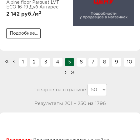
Alpine floor Parquet LVT
ECO 16-19 Дуб Антарес
2
2 142
руб./м
Подробнее...
«
‹
1
2
3
4
5
6
7
8
9
10
›
»
Товаров на странице
Результаты 201 - 250 из 1796