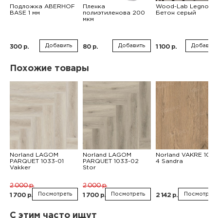
Подложка ABERHOF
Пленка
Wood-Lab Legno
BASE 1 мм
полиэтиленова 200
Бетон серый
мкм
Добавить
Добавить
Добавить
300 р.
80 р.
1 100 р.
Похожие товары
Norland LAGOM
Norland LAGOM
Norland VAKRE 1022
PARQUET 1033-01
PARQUET 1033-02
4 Sandra
Vakker
Stor
2 000 р.
2 000 р.
Посмотреть
Посмотреть
Посмотреть
1 700 р.
1 700 р.
2 142 р.
С этим часто ищут