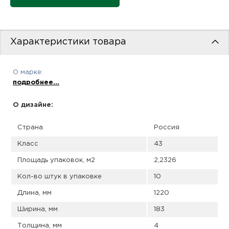
пис
дир
Характеристики товара
О марке:
пис
подробнее...
дир
О дизайне:
Страна
Россия
Класс
43
Площадь упаковок, м2
2,2326
Кол-во штук в упаковке
10
Длина, мм
1220
Ширина, мм
183
Толщина, мм
4