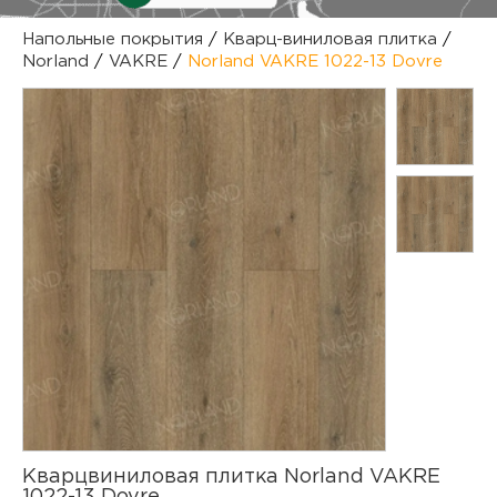
куп
Напольные покрытия
/
Кварц-виниловая плитка
/
Norland
/
VAKRE
/
Norland VAKRE 1022-13 Dovre
отз
М
опл
раб
тов
Дл
нап
юр.
пок
маг
Ва
рек
Ко
рек
с
Кварцвиниловая плитка Norland VAKRE