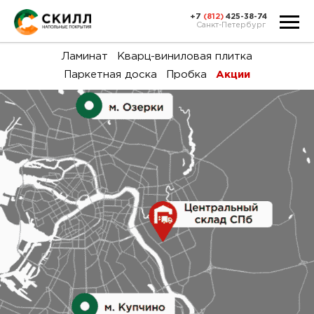
+7
(812)
425-38-74
Санкт-Петербург
Ка
Ламинат
Кварц-виниловая плитка
Паркетная доска
Пробка
Акции
тов
Н
акц
Га
пок
и
вин
воз
Ка