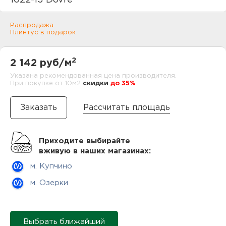
1022-13 Dovre
нам
Распродажа
Плинтус в подарок
маг
2
2 142 руб/м
Указана рекомендованная цена производителя.
При покупке от 10м2
cкидки
до 35%
офи
Рассчитать площадь
Приходите выбирайте
вживую в наших магазинах:
м. Купчино
рек
м. Озерки
Выбрать ближайший