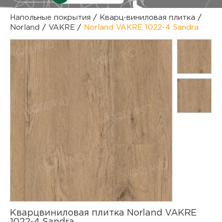
куп
Напольные покрытия
/
Кварц-виниловая плитка
/
Norland
/
VAKRE
/
Norland VAKRE 1022-4 Sandra
отз
М
опл
раб
тов
Дл
нап
юр.
пок
маг
Ва
рек
Ко
рек
с
Кварцвиниловая плитка Norland VAKRE