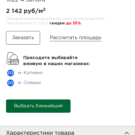
1022-4 Sandra
нам
2
2 142 руб/м
Указана рекомендованная цена производителя.
При покупке от 10м2
cкидки
до 35%
маг
Рассчитать площадь
Приходите выбирайте
офи
вживую в наших магазинах:
м. Купчино
м. Озерки
Выбрать ближайший
рек
Характеристики товара