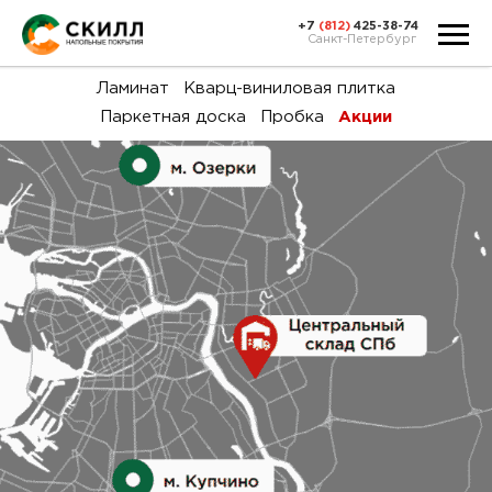
+7
(812)
425-38-74
Санкт-Петербург
Ка
Ламинат
Кварц-виниловая плитка
Паркетная доска
Пробка
Акции
тов
Н
акц
Га
пок
и
вин
воз
Ка