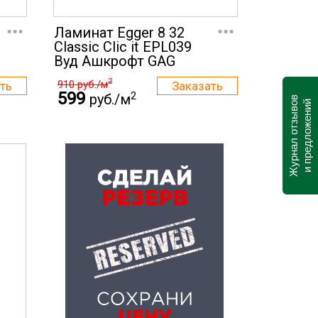
...
...
Ламинат Egger 8 32
Classic Clic it EPL039
Вуд Ашкрофт GAG
2
910
руб./м
599
2
руб./м
Журнал отзывов
и предложений