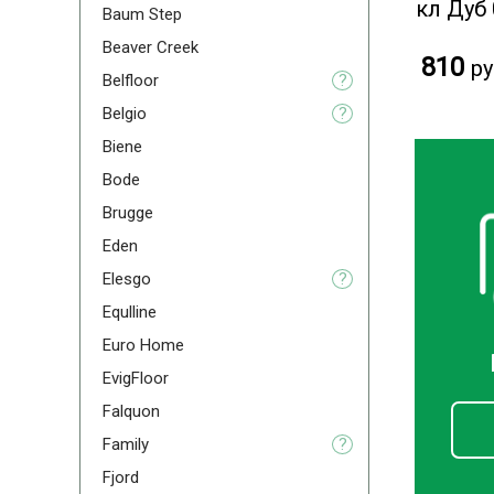
кл Дуб
Baum Step
Beaver Creek
810
ру
Belfloor
?
Belgio
?
Biene
Bode
Brugge
Eden
Elesgo
?
Equlline
Euro Home
EvigFloor
Falquon
Family
?
Fjord