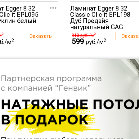
...
т Egger 8 32
Ламинат Egger 8 32
Clic it EPL095
Classic Clic it EPL198
уклин белый
Дуб Предайя
натуральный GAG
2
2
м
910
руб./м
599
2
2
б./м
руб./м