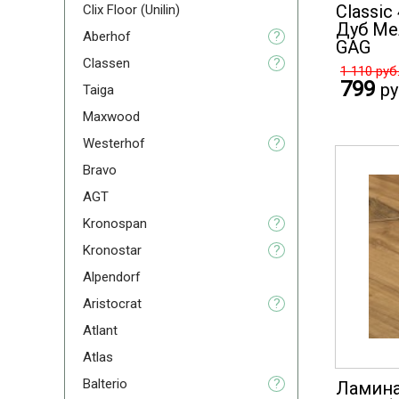
Classic
Clix Floor (Unilin)
Дуб Ме
Aberhof
?
GAG
Classen
?
1 110
руб
799
ру
Taiga
Maxwood
Westerhof
?
Bravo
AGT
Kronospan
?
Kronostar
?
Alpendorf
Aristoсrat
?
Atlant
Atlas
Balterio
?
Ламина