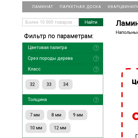
ЛАМИНАТ
ПАРКЕТНАЯ ДОСКА
КВАРЦВИНИЛ
Ламин
Напольны
Фильтр по параметрам:
Цветовая палитра
Срез породы дерева
Класс
32
33
34
Толщина
7 мм
8 мм
9 мм
10 мм
12 мм