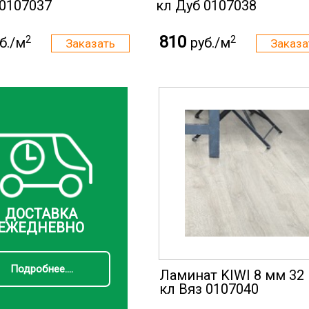
 0107037
кл Дуб 0107038
810
2
2
б./м
руб./м
ДОСТАВКА
ЕЖЕДНЕВНО
Подробнее....
Ламинат KIWI 8 мм 32
кл Вяз 0107040