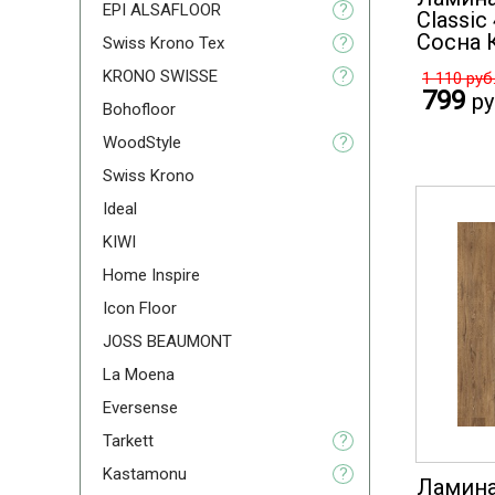
EPI ALSAFLOOR
?
Classic
Сосна 
Swiss Krono Tex
?
KRONO SWISSE
?
1 110
руб
799
ру
Bohofloor
WoodStyle
?
Swiss Krono
Ideal
KIWI
Home Inspire
Icon Floor
JOSS BEAUMONT
La Moena
Eversense
Tarkett
?
Kastamonu
?
Ламина