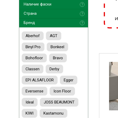
Наличие фаски
Страна
Бренд
Aberhof
AGT
Binyl Pro
Bonkeel
Bohofloor
Bravo
Classen
Derby
EPI ALSAFLOOR
Egger
Eversense
Icon Floor
Ideal
JOSS BEAUMONT
KIWI
Kastamonu