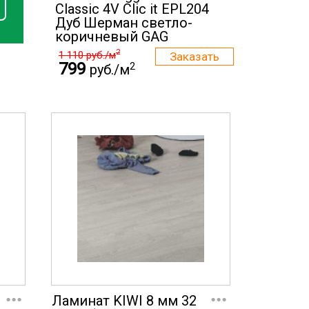
Classic 4V Clic it EPL204
Дуб Шерман светло-
коричневый GAG
2
1 110
руб./м
799
2
руб./м
...
...
Ламинат KIWI 8 мм 32