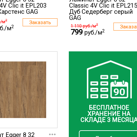
 4V Clic it EPL203
Classic 4V Clic it EPL21
Карстенс GAG
Дуб Седерберг серый
GAG
2
./м
2
1 110
руб./м
2
б./м
799
2
руб./м
БЕСПЛАТНОЕ
ХРАНЕНИЕ НА
СКЛАДЕ 3 МЕСЯЦ
...
т Egger 8 32