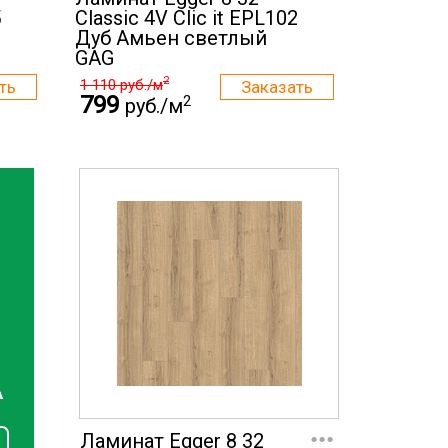
5
Classic 4V Clic it EPL102
Дуб Амьен светлый
GAG
2
1 110
руб./м
799
2
руб./м
А
...
Ламинат Egger 8 32