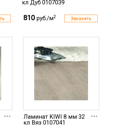
кл Дуб 0107039
810
2
руб./м
...
...
Ламинат KIWI 8 мм 32
кл Вяз 0107041