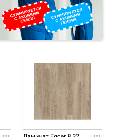
...
...
Ламинат Egger 8 32