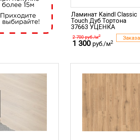
Ламинат Kaindl Classic
Touch Дуб Тортона
37663 УЦЕНКА
2
2 700
руб./м
1 300
2
руб./м