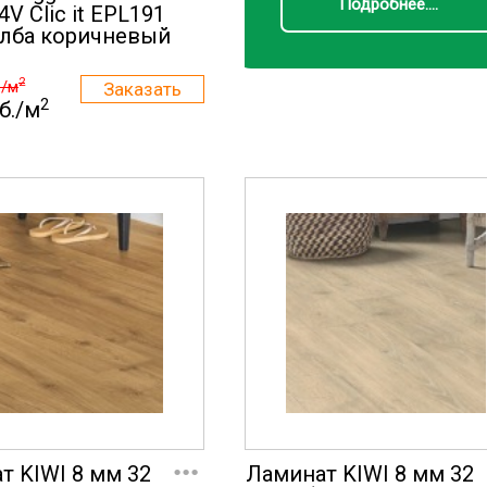
Подробнее....
 4V Clic it EPL191
лба коричневый
2
./м
2
б./м
...
т KIWI 8 мм 32
Ламинат KIWI 8 мм 32