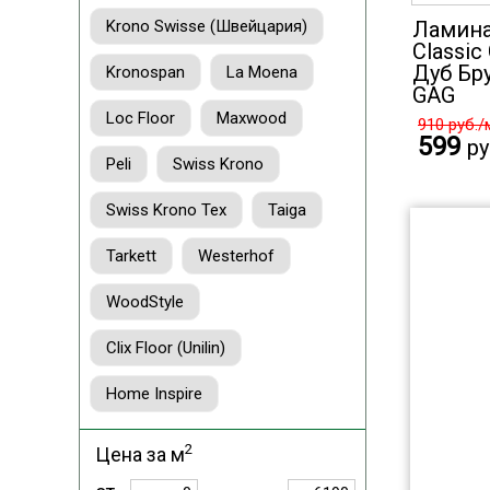
Krono Swisse (Швейцария)
Ламина
Classic 
Дуб Бр
Kronospan
La Moena
GAG
Loc Floor
Maxwood
910
руб./
599
ру
Peli
Swiss Krono
Swiss Krono Tex
Taiga
Tarkett
Westerhof
WoodStyle
Clix Floor (Unilin)
Home Inspire
2
Цена за м