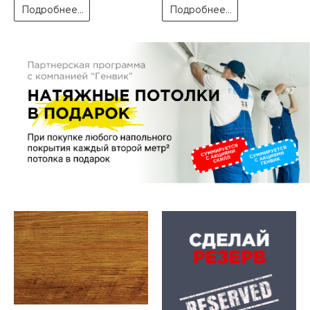
пис
Подробнее...
Подробнее...
дир
пис
дир