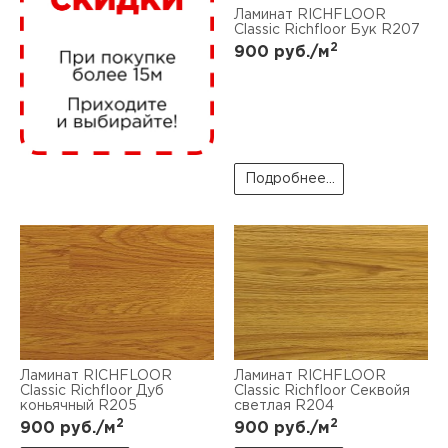
нам
Ламинат RICHFLOOR
Classic Richfloor Бук R207
2
900
руб./м
маг
Подробнее...
офи
рек
Ламинат RICHFLOOR
Ламинат RICHFLOOR
Classic Richfloor Дуб
Classic Richfloor Секвойя
коньячный R205
светлая R204
2
2
900
руб./м
900
руб./м