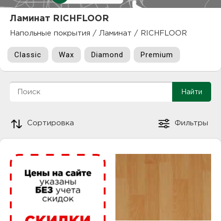
куп
Ламинат RICHFLOOR
отз
М
Напольные покрытия
/
Ламинат
/
RICHFLOOR
опл
раб
Classic
Wax
Diamond
Premium
тов
Дл
нап
юр.
пок
Сортировка
Фильтры
маг
Ва
рек
Ко
рек
с