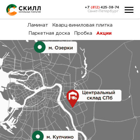
+7
(812)
425-38-74
Санкт-Петербург
Ка
Ламинат
Кварц-виниловая плитка
Паркетная доска
Пробка
Акции
тов
Н
акц
Га
пок
и
вин
воз
Ка