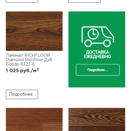
Ламинат RICHFLOOR
Diamond Richfloor Дуб
Бордо 8323-6
2
1 025
руб./м
Подробнее...