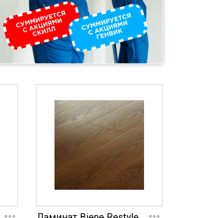
...
...
Ламинат Biene Restyle