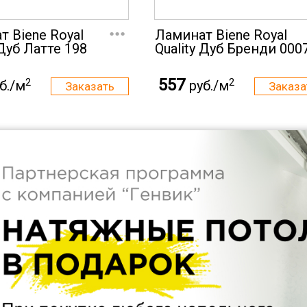
...
т Biene Royal
Ламинат Biene Royal
 Дуб Латте 198
Quality Дуб Бренди 000
557
2
2
б./м
руб./м