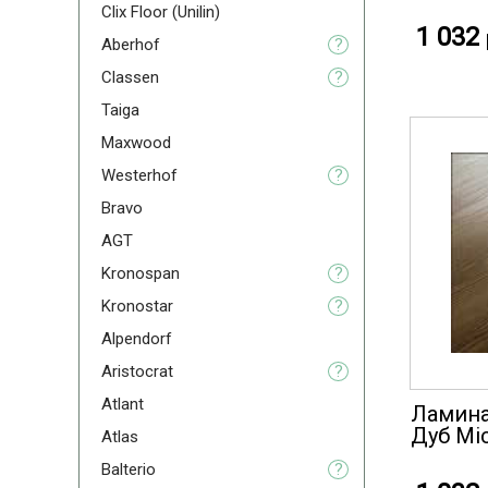
Clix Floor (Unilin)
1 032
Aberhof
?
Classen
?
Taiga
Maxwood
Westerhof
?
Bravo
AGT
Kronospan
?
Kronostar
?
Alpendorf
Aristoсrat
?
Atlant
Ламинат
Дуб Mic
Atlas
Balterio
?