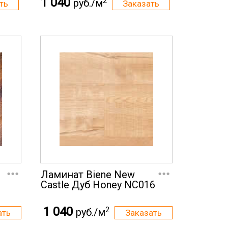
1 040
2
руб./м
...
...
Ламинат Biene New
Castle Дуб Honey NC016
1 040
2
руб./м