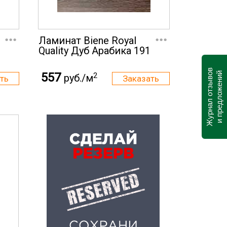
...
...
Ламинат Biene Royal
Quality Дуб Арабика 191
Журнал отзывов
557
и предложений
2
руб./м