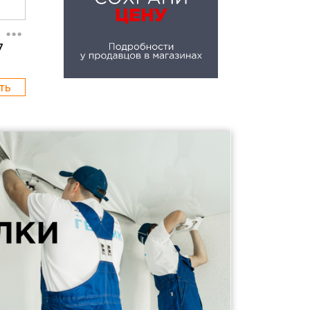
...
7