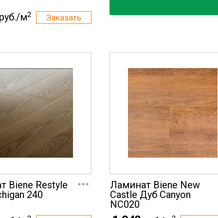
2
руб./м
...
 Biene Restyle
Ламинат Biene New
higan 240
Castle Дуб Canyon
NC020