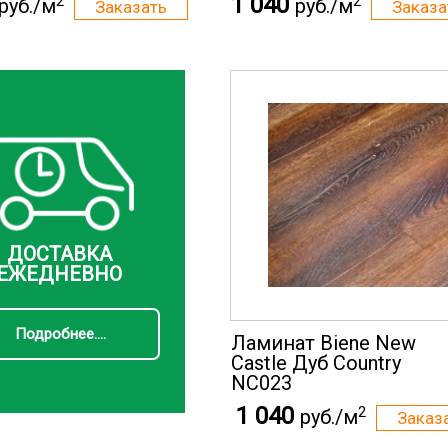
1 040
2
2
руб./м
руб./м
ДОСТАВКА
ЕЖЕДНЕВНО
Подробнее....
Ламинат Biene New
Castle Дуб Country
NC023
1 040
2
руб./м