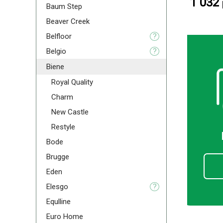
1 032
Baum Step
Beaver Creek
Belfloor
?
Belgio
?
Biene
Royal Quality
Charm
New Castle
Restyle
Bode
Brugge
Eden
Elesgo
?
Equlline
Euro Home