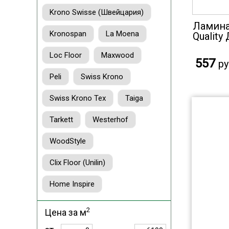
Krono Swisse (Швейцария)
Ламина
Kronospan
La Moena
Quality
Loc Floor
Maxwood
557
ру
Peli
Swiss Krono
Swiss Krono Tex
Taiga
Tarkett
Westerhof
WoodStyle
Clix Floor (Unilin)
Home Inspire
2
Цена за м