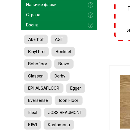
Наличие фаски
Страна
Бренд
Aberhof
AGT
Binyl Pro
Bonkeel
Bohofloor
Bravo
Classen
Derby
EPI ALSAFLOOR
Egger
Eversense
Icon Floor
Ideal
JOSS BEAUMONT
KIWI
Kastamonu