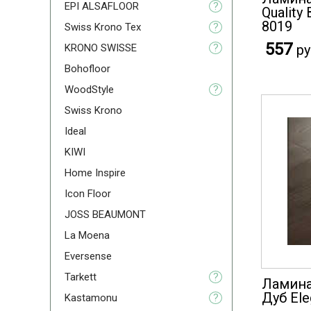
EPI ALSAFLOOR
?
Qualit
8019
Swiss Krono Tex
?
557
KRONO SWISSE
?
ру
Bohofloor
WoodStyle
?
Swiss Krono
Ideal
KIWI
Home Inspire
Icon Floor
JOSS BEAUMONT
La Moena
Eversense
Tarkett
?
Ламинат
Дуб Ele
Kastamonu
?