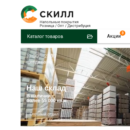
Напольные покрытия
Розница / Опт / Дистрибуция
3
Акции
Каталог товаров
10:00 – 21:00
ежедневно
Наш склад
В
наличии
более 55 000 кв.м.
Оптовый отдел