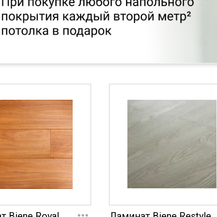
...
т Biene Royal
Ламинат Biene Restyle