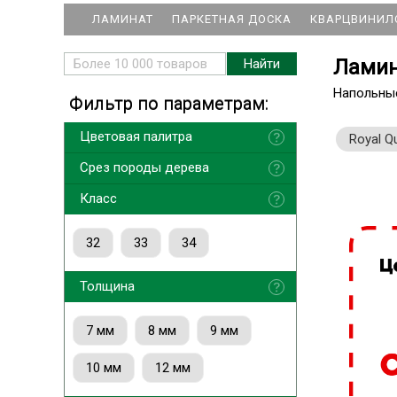
ЛАМИНАТ
ПАРКЕТНАЯ ДОСКА
КВАРЦВИНИЛ
Ламин
Напольны
Фильтр по параметрам:
Цветовая палитра
Royal Qu
Срез породы дерева
Класс
32
33
34
Толщина
7 мм
8 мм
9 мм
10 мм
12 мм