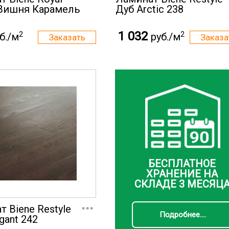
y Вишня Карамель
Дуб Arctic 238
1 032
2
2
б./м
руб./м
БЕСПЛАТНОЕ
ХРАНЕНИЕ НА
СКЛАДЕ 3 МЕСЯЦ
...
 Biene Restyle
Подробнее....
gant 242