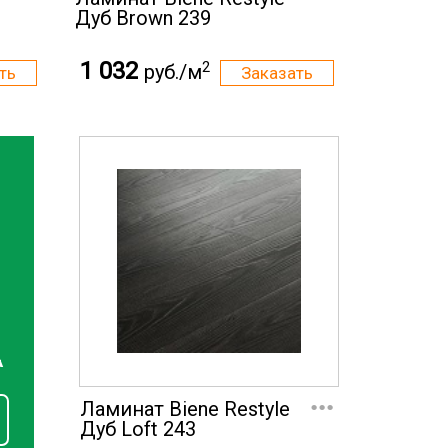
Дуб Brown 239
1 032
2
руб./м
А
...
Ламинат Biene Restyle
Дуб Loft 243