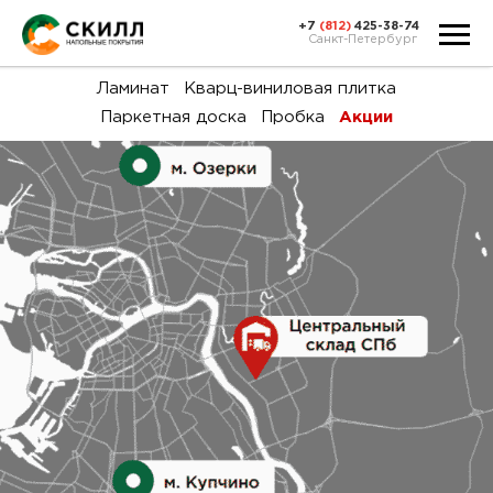
+7
(812)
425-38-74
Санкт-Петербург
Ка
Ламинат
Кварц-виниловая плитка
Паркетная доска
Пробка
Акции
тов
Н
акц
Га
пок
и
вин
воз
Ка