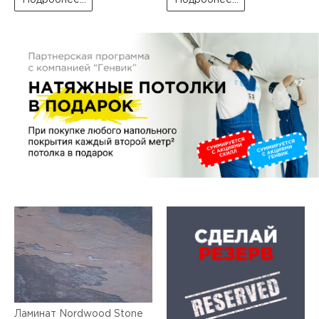
Подробнее...
Подробнее...
пис
дир
пис
дир
Ламинат Nordwood Stone