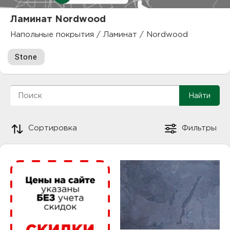
куп
Ламинат Nordwood
отз
М
Напольные покрытия
/
Ламинат
/
Nordwood
опл
раб
Stone
тов
Дл
нап
юр.
пок
Сортировка
Фильтры
маг
Ва
рек
Ко
рек
с