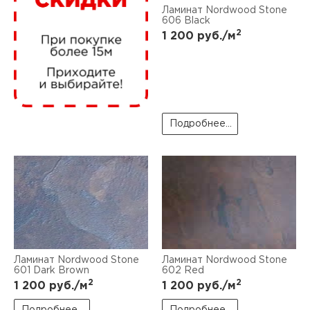
нам
Ламинат Nordwood Stone
606 Black
2
1 200
руб./м
маг
Подробнее...
офи
рек
Ламинат Nordwood Stone
Ламинат Nordwood Stone
601 Dark Brown
602 Red
2
2
1 200
руб./м
1 200
руб./м