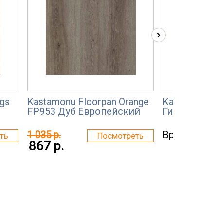
›
gs
Kastamonu Floorpan Orange
Kastamonu F
FP953 Дуб Европейский
Гикори FP 
1 035 р.
Временно н
ть
Посмотреть
867 р.