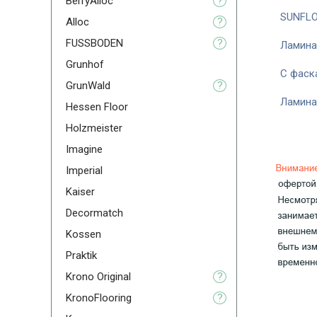
BerryAlloc
?
SUNFLO
Alloc
?
FUSSBODEN
?
Ламина
Grunhof
С фаск
GrunWald
?
Ламина
Hessen Floor
Holzmeister
Imagine
Imperial
Kaiser
Decormatch
Kossen
Praktik
Krono Original
?
KronoFlooring
?