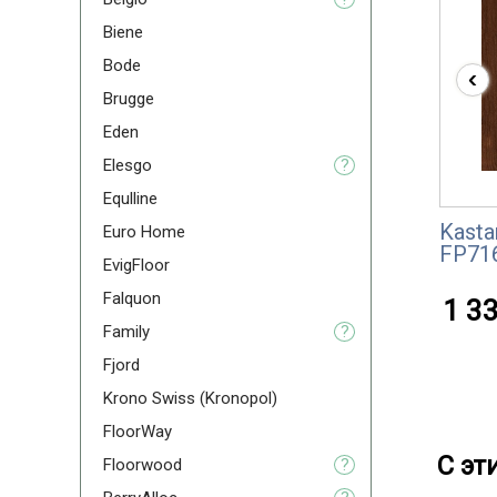
Biene
Bode
‹
Brugge
Eden
Elesgo
?
Equlline
Kasta
Euro Home
FP71
EvigFloor
Falquon
1 33
Family
?
Fjord
Krono Swiss (Kronopol)
FloorWay
С эт
Floorwood
?