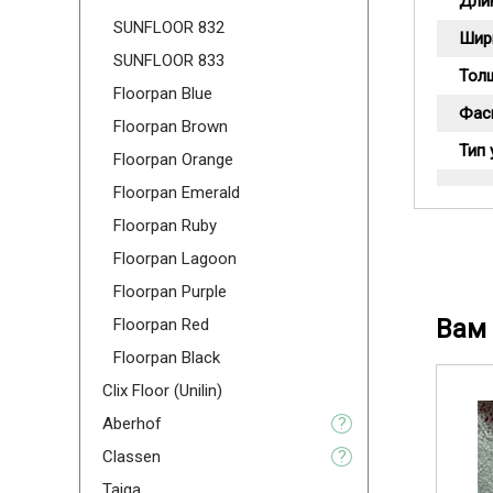
Дли
SUNFLOOR 832
Шир
SUNFLOOR 833
Тол
Floorpan Blue
Фас
Floorpan Brown
Тип 
Floorpan Orange
Floorpan Emerald
Floorpan Ruby
Floorpan Lagoon
Floorpan Purple
Вам 
Floorpan Red
Floorpan Black
Clix Floor (Unilin)
Aberhof
?
Classen
?
Taiga