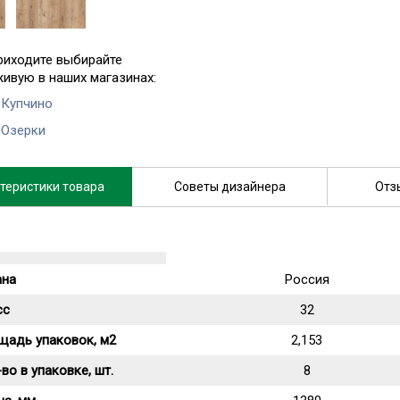
риходите выбирайте
живую в наших магазинах:
 Купчино
 Озерки
теристики товара
Советы дизайнера
Отз
ана
Россия
сс
32
щадь упаковок, м2
2,153
во в упаковке, шт.
8