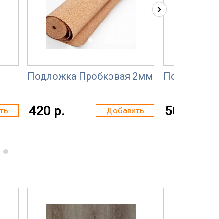
›
Подложка Пробковая 2мм
Подложка 
420 р.
50 р.
ть
Добавить