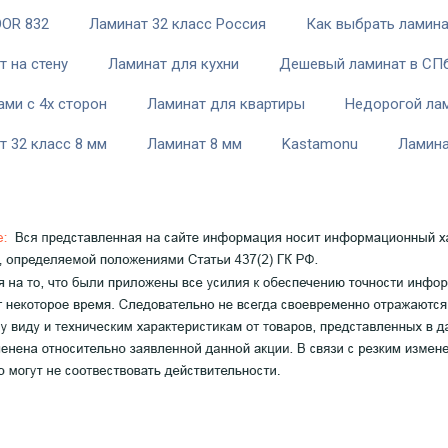
OR 832
Ламинат 32 класс Россия
Как выбрать ламин
т на стену
Ламинат для кухни
Дешевый ламинат в СП
ами с 4х сторон
Ламинат для квартиры
Недорогой ла
т 32 класс 8 мм
Ламинат 8 мм
Kastamonu
Ламин