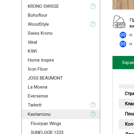
KRONO SWISSE
?
Bohofloor
П
WoodStyle
?
в
Swiss Krono
м.
Ideal
м.
KIWI
Home Inspire
Харак
Icon Floor
JOSS BEAUMONT
La Moena
Стр
Eversense
Кла
Tarkett
?
?
Пло
Kastamonu
Floorpan Wings
Кол-
SUNFLOOR 1233