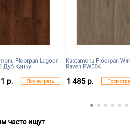
monu Floorpan Lagoon
Kastamonu Floorpan Win
6 Дуб Канкун
Raven FW004
1 р.
1 485 р.
Посмотреть
Посмотре
им часто ищут