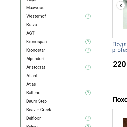
‹
Maxwood
Westerhof
?
Bravo
AGT
Kronospan
?
Подл
profe
Kronostar
?
Alpendorf
220 
Aristoсrat
?
Atlant
Atlas
Balterio
?
Пох
Baum Step
Beaver Creek
Belfloor
?
Belgio
?