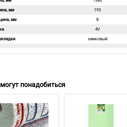
на, мм
1380
ина, мм
195
щина, мм
8
ка
4V
укладки
замковый
могут понадобиться