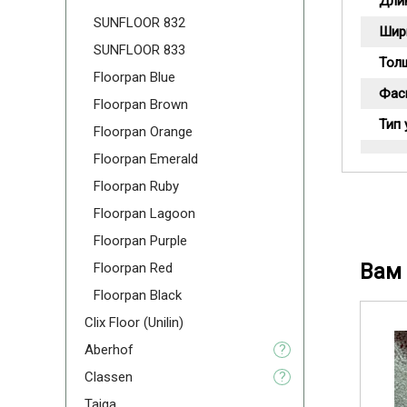
Дли
SUNFLOOR 832
Шир
SUNFLOOR 833
Тол
Floorpan Blue
Фас
Floorpan Brown
Тип 
Floorpan Orange
Floorpan Emerald
Floorpan Ruby
Floorpan Lagoon
Floorpan Purple
Вам 
Floorpan Red
Floorpan Black
Clix Floor (Unilin)
Aberhof
?
Classen
?
Taiga