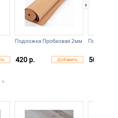
›
Подложка Пробковая 2мм
Подложка 
420 р.
50 р.
ть
Добавить