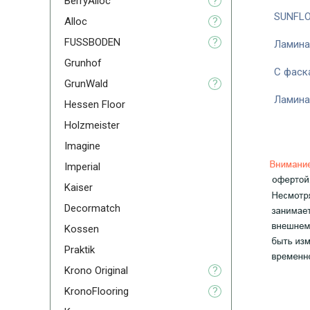
BerryAlloc
?
SUNFLO
Alloc
?
FUSSBODEN
?
Ламина
Grunhof
С фаск
GrunWald
?
Ламина
Hessen Floor
Holzmeister
Imagine
Imperial
Kaiser
Decormatch
Kossen
Praktik
Krono Original
?
KronoFlooring
?