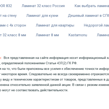
OR 832
Ламинат 32 класс Россия
Как выбрать ламин
т на стену
Ламинат для кухни
Дешевый ламинат в СП
ами с 4х сторон
Ламинат для квартиры
Недорогой ла
т 32 класс 8 мм
Ламинат 8 мм
Kastamonu
Ламин