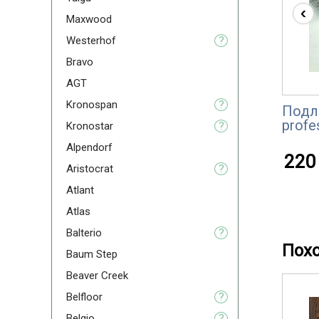
‹
Maxwood
Westerhof
?
Bravo
AGT
Kronospan
?
Подл
profe
Kronostar
?
Alpendorf
220 
Aristoсrat
?
Atlant
Atlas
Balterio
?
Пох
Baum Step
Beaver Creek
Belfloor
?
Belgio
?