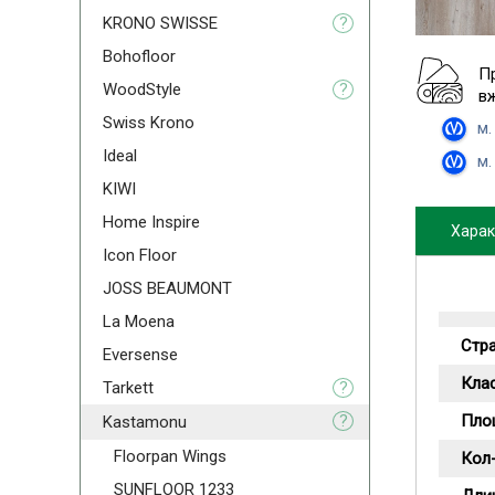
KRONO SWISSE
?
Bohofloor
П
WoodStyle
?
в
Swiss Krono
м.
Ideal
м.
KIWI
Home Inspire
Харак
Icon Floor
JOSS BEAUMONT
La Moena
Стр
Eversense
Кла
Tarkett
?
?
Пло
Kastamonu
Floorpan Wings
Кол-
SUNFLOOR 1233