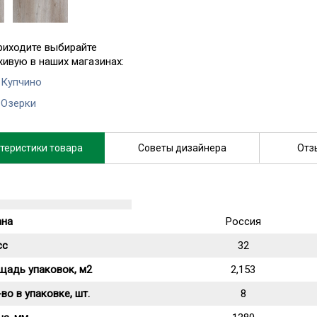
риходите выбирайте
живую в наших магазинах:
 Купчино
 Озерки
теристики товара
Советы дизайнера
Отз
ана
Россия
сс
32
щадь упаковок, м2
2,153
во в упаковке, шт.
8