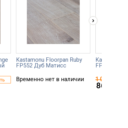
›
nge
Kastamonu Floorpan Ruby
Kastamonu F
ый
FP552 Дуб Матисс
FP951 Дуб 
Временно нет в наличии
1 035 р.
ть
867 р.