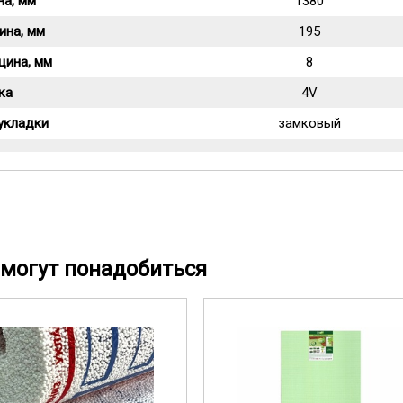
на, мм
1380
ина, мм
195
щина, мм
8
ка
4V
укладки
замковый
могут понадобиться