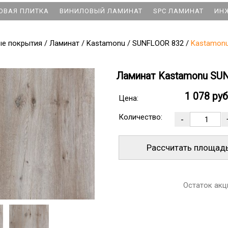
ОВАЯ ПЛИТКА
ВИНИЛОВЫЙ ЛАМИНАТ
SPC ЛАМИНАТ
ИН
ые покрытия
/
Ламинат
/
Kastamonu
/
SUNFLOOR 832
/
Kastamonu
Ламинат Kastamonu SUN
1 078 ру
Цена:
Количество:
Рассчитать площад
Остаток акц