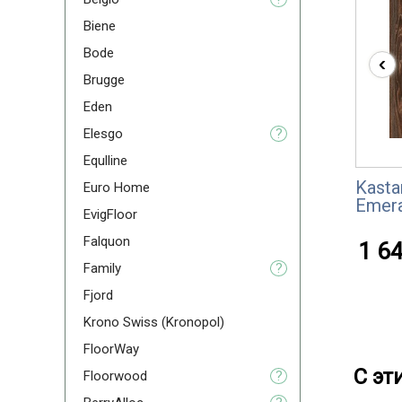
Biene
Bode
‹
Brugge
Eden
Elesgo
?
Equlline
Kasta
Euro Home
Emera
EvigFloor
Falquon
1 64
Family
?
Fjord
Krono Swiss (Kronopol)
FloorWay
С эт
Floorwood
?