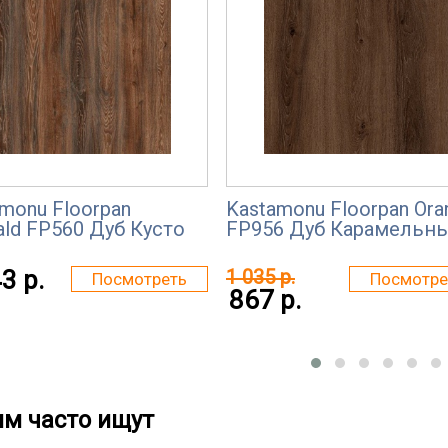
monu Floorpan
Kastamonu Floorpan Ora
ld FP560 Дуб Кусто
FP956 Дуб Карамельн
3 р.
1 035 р.
Посмотреть
Посмотре
867 р.
им часто ищут