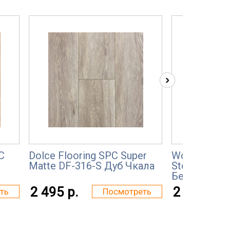
›
C
Dolce Flooring SPC Super
Wonderful Vi
Matte DF-316-S Дуб Чкала
Stonecarp S
Бельведер 
2 495 р.
2 260 р.
ть
Посмотреть