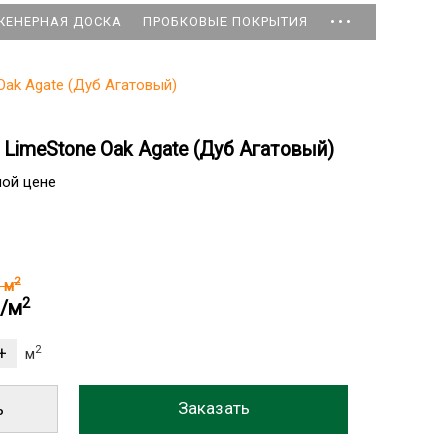
...
ЖЕНЕРНАЯ ДОСКА
ПРОБКОВЫЕ ПОКРЫТИЯ
Oak Agate (Дуб Агатовый)
LimeStone Oak Agate (Дуб Агатовый)
ной цене
2
б
м
2
б/м
2
м
ь