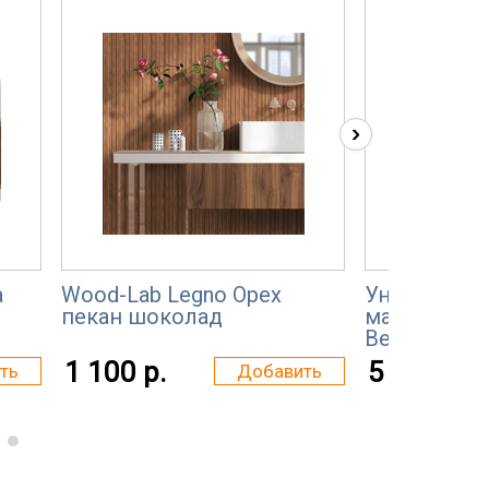
›
а
Wood-Lab Legno Орех
Универсаль
пекан шоколад
масло с тв
Berger Aqua 
1 100 р.
5 000 р.
ть
Добавить