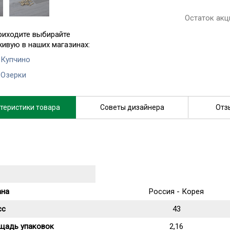
Остаток акц
риходите выбирайте
живую в наших магазинах:
 Купчино
 Озерки
теристики товара
Советы дизайнера
Отз
ана
Россия - Корея
сс
43
щадь упаковок
2,16