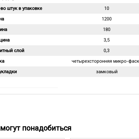
во штук в упаковке
10
на
1200
ина
180
щина
3,5
итный слой
0,3
ка
четырехсторонняя микро-фас
укладки
замковый
могут понадобиться