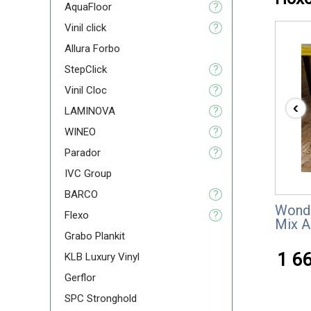
AquaFloor
?
Vinil click
?
Allura Forbo
StepClick
?
Vinil Cloc
?
‹
LAMINOVA
?
WINEO
?
Parador
?
IVC Group
BARCO
?
Wonde
Flexо
?
Mix A
Grabo Plankit
1 66
KLB Luxury Vinyl
Gerflor
SPC Stronghold