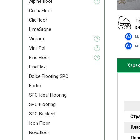
Alpine floor
?
CronaFloor
ClicFloor
П
в
LimeStone
м.
Vinilam
?
м.
Vinil Pol
?
Fine Floor
?
Харак
FineFlex
Dolce Flooring SPC
Forbo
SPC Ideal Flooring
SPC Flooring
SPC Bonkeel
Стр
Icon Floor
Кла
Novafloor
Пло