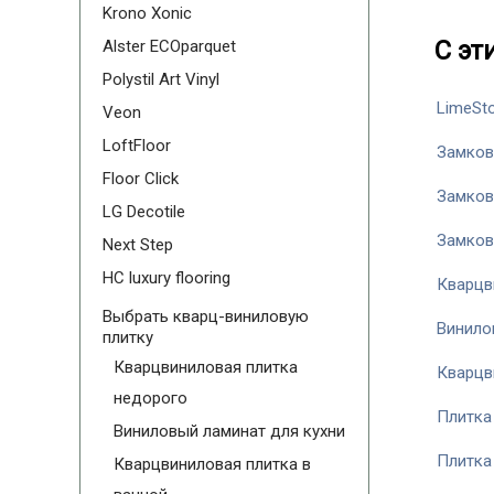
Krono Xonic
С эт
Alster ECOparquet
Polystil Art Vinyl
LimeSt
Veon
LoftFloor
Замков
Floor Click
Замков
LG Decotile
Замков
Next Step
HC luxury flooring
Кварцв
Выбрать кварц-виниловую
Винило
плитку
Кварцвиниловая плитка
Кварцв
недорого
Плитка
Виниловый ламинат для кухни
Плитка
Кварцвиниловая плитка в