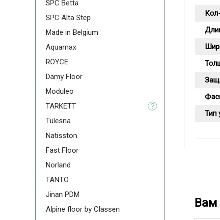
SPC Betta
Кол-
SPC Alta Step
Дли
Made in Belgium
Шир
Aquamax
ROYCE
Тол
Damy Floor
Защ
Moduleo
Фас
TARKETT
?
Тип 
Tulesna
Natisston
Fast Floor
Norland
TANTO
Jinan PDM
Вам 
Alpine floor by Classen