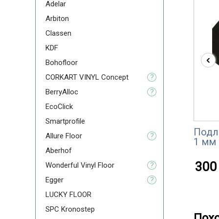
Adelar
Arbiton
Classen
KDF
‹
Bohofloor
CORKART VINYL Concept
?
BerryAlloc
?
EcoClick
Smartprofile
Подл
Allure Floor
?
1 мм
Aberhof
300 
Wonderful Vinyl Floor
?
Egger
?
LUCKY FLOOR
SPC Kronostep
Пох