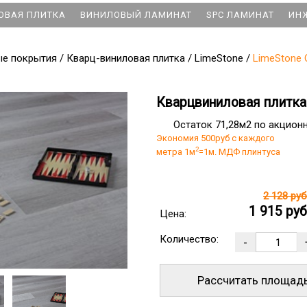
ОВАЯ ПЛИТКА
ВИНИЛОВЫЙ ЛАМИНАТ
SPC ЛАМИНАТ
ИН
ые покрытия
/
Кварц-виниловая плитка
/
LimeStone
/
LimeStone 
Кварцвиниловая плитка 
Остаток 71,28м2 по акцион
Экономия 500руб с каждого
2
метра 1м
=1м. МДФ плинтуса
2 128 ру
1 915 ру
Цена:
Количество:
Рассчитать площад