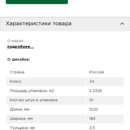
пис
дир
Характеристики товара
О марке:
пис
подробнее...
дир
О дизайне:
Страна
Россия
Класс
34
Площадь упаковок, м2
2,2326
Кол-во штук в упаковке
10
Длина, мм
1220
Ширина, мм
183
Толщина, мм
3,5