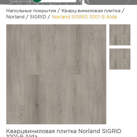
куп
Напольные покрытия
/
Кварц-виниловая плитка
/
Norland
/
SIGRID
/
Norland SIGRID 1001-9 Alda
отз
М
опл
раб
тов
Дл
нап
юр.
пок
маг
Ва
рек
Ко
рек
с
Кварцвиниловая плитка Norland SIGRID