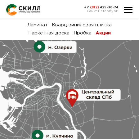
+7
(812)
425-38-74
Санкт-Петербург
Ка
Ламинат
Кварц-виниловая плитка
Паркетная доска
Пробка
Акции
тов
Н
акц
Га
пок
и
вин
воз
Ка