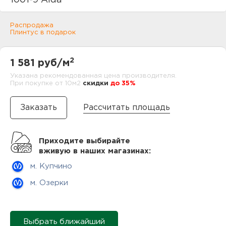
1001-9 Alda
нам
Распродажа
Плинтус в подарок
маг
2
1 581 руб/м
Указана рекомендованная цена производителя.
При покупке от 10м2
cкидки
до 35%
офи
Рассчитать площадь
Приходите выбирайте
вживую в наших магазинах:
м. Купчино
рек
м. Озерки
Выбрать ближайший