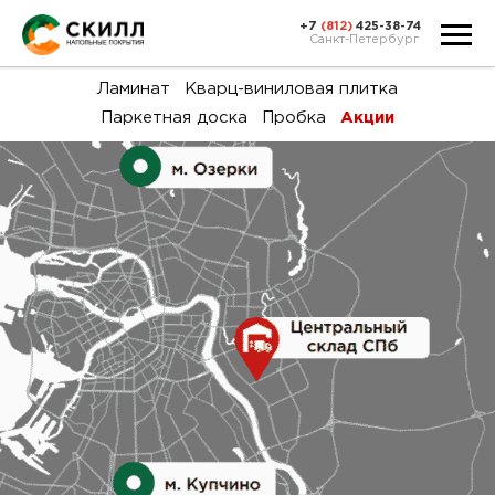
+7
(812)
425-38-74
Санкт-Петербург
Ка
Ламинат
Кварц-виниловая плитка
Паркетная доска
Пробка
Акции
тов
Н
акц
Га
пок
и
вин
воз
Ка