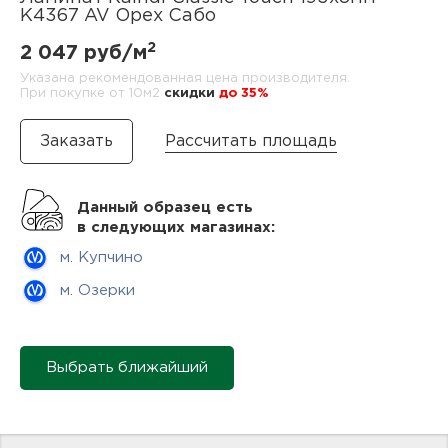
нам
K4367 AV Орех Сабо
2
2 047 руб/м
Указана рекомендованная цена производителя.
При покупке от 10м2
cкидки
до 35%
маг
Рассчитать площадь
офи
Данный образец есть
в следующих магазинах:
м. Купчино
м. Озерки
рек
Выбрать ближайший