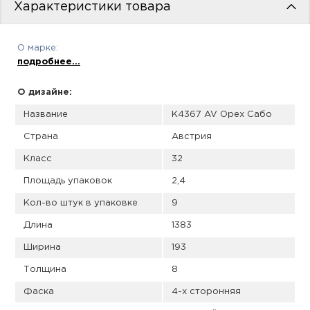
пис
Характеристики товара
дир
О марке:
подробнее...
О дизайне:
пис
Название
K4367 AV Орех Сабо
дир
Страна
Австрия
Класс
32
Площадь упаковок
2,4
Кол-во штук в упаковке
9
Длина
1383
Ширина
193
Толщина
8
Фаска
4-х сторонняя