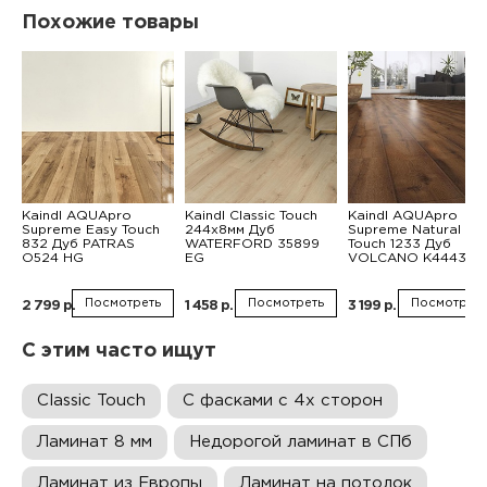
Похожие товары
Kaindl AQUApro
Kaindl Classic Touch
Kaindl AQUApro
Supreme Easy Touch
244x8мм Дуб
Supreme Natural
832 Дуб PATRAS
WATERFORD 35899
Touch 1233 Дуб
О524 HG
EG
VOLCANO K4443 H
Посмотреть
Посмотреть
Посмотреть
2 799 р.
1 458 р.
3 199 р.
С этим часто ищут
Classic Touch
С фасками с 4х сторон
Ламинат 8 мм
Недорогой ламинат в СПб
Ламинат из Европы
Ламинат на потолок