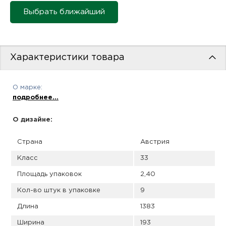
пис
Выбрать ближайший
дир
Характеристики товара
пис
О марке:
дир
подробнее...
О дизайне:
Страна
Австрия
Класс
33
Площадь упаковок
2,40
Кол-во штук в упаковке
9
Длина
1383
Ширина
193