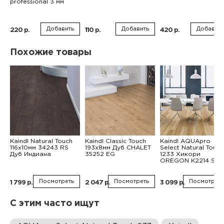
professional 3 мм
Добавить
Добавить
Добавить
220 р.
110 р.
420 р.
Похожие товары
Kaindl Natural Touch
Kaindl Classic Touch
Kaindl AQUApro
116x10мм 34243 RS
193x8мм Дуб CHALET
Select Natural Touch
Дуб Индиана
35252 EG
1233 Хикори
OREGON K2214 SQ
Посмотреть
Посмотреть
Посмотреть
1 799 р.
2 047 р.
3 099 р.
С этим часто ищут