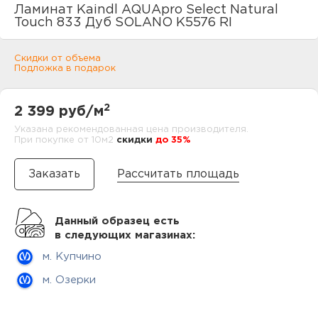
нам
Ламинат Kaindl AQUApro Select Natural
Touch 833 Дуб SOLANO K5576 RI
Скидки от объема
Подложка в подарок
маг
2
2 399 руб/м
Указана рекомендованная цена производителя.
При покупке от 10м2
cкидки
до 35%
офи
Рассчитать площадь
Данный образец есть
в следующих магазинах:
рек
м. Купчино
м. Озерки