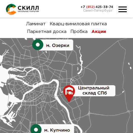
+7
(812)
425-38-74
Санкт-Петербург
Ка
Ламинат
Кварц-виниловая плитка
Паркетная доска
Пробка
Акции
тов
Н
акц
Га
пок
и
вин
воз
Ка