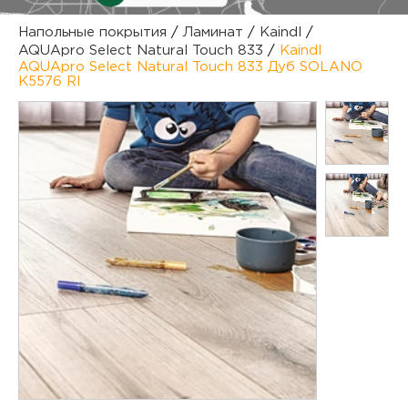
куп
Напольные покрытия
/
Ламинат
/
Kaindl
/
AQUApro Select Natural Touch 833
/
Kaindl
отз
М
AQUApro Select Natural Touch 833 Дуб SOLANO
K5576 RI
опл
раб
тов
Дл
нап
юр.
пок
маг
Ва
рек
Ко
рек
с