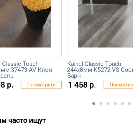
l Classic Touch
Kaindl Classic Touch
8мм 37473 AV Клен
244x8мм K5272 VS Сос
еаль
Барн
8 р.
1 458 р.
Посмотреть
Посмотре
им часто ищут