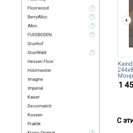
Floorwood
?
BerryAlloc
?
‹
Alloc
?
FUSSBODEN
?
Grunhof
GrunWald
?
Hessen Floor
Kaind
244x
Holzmeister
Монр
Imagine
1 45
Imperial
Kaiser
Decormatch
Kossen
С эт
Praktik
Krono Original
?