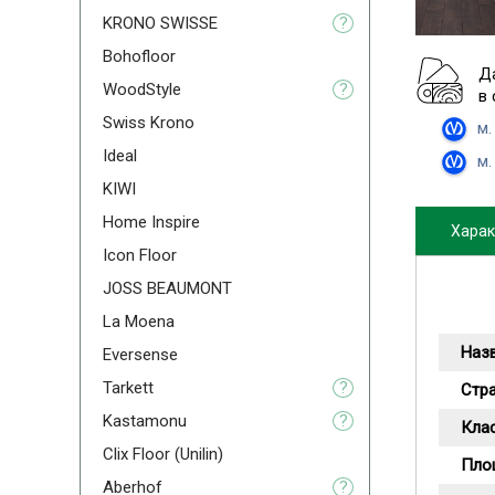
KRONO SWISSE
?
Bohofloor
Д
WoodStyle
?
в
Swiss Krono
м.
Ideal
м.
KIWI
Home Inspire
Харак
Icon Floor
JOSS BEAUMONT
La Moena
Наз
Eversense
Tarkett
?
Стр
Kastamonu
?
Кла
Clix Floor (Unilin)
Пло
Aberhof
?