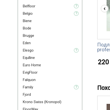
Belfloor
?
‹
Belgio
?
Biene
Bode
Brugge
Eden
Подл
profe
Elesgo
?
Equlline
220 
Euro Home
EvigFloor
Falquon
Пох
Family
?
Fjord
Krono Swiss (Kronopol)
FloorWay