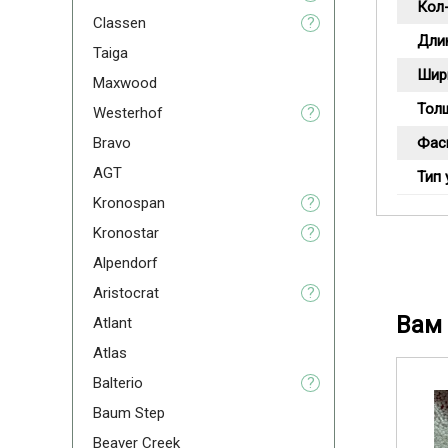
Кол-
Classen
?
Дли
Taiga
Шир
Maxwood
Тол
Westerhof
?
Bravo
Фас
AGT
Тип 
Kronospan
?
Kronostar
?
Alpendorf
Aristoсrat
?
Вам 
Atlant
Atlas
Balterio
?
Baum Step
Beaver Creek