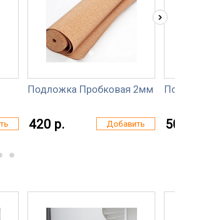
›
Подложка Пробковая 2мм
Подложка 
420 р.
50 р.
ть
Добавить