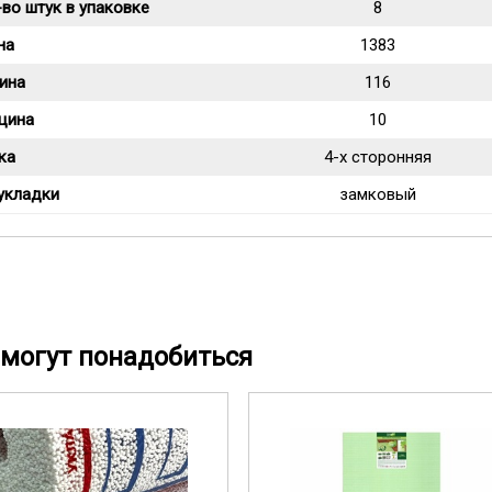
во штук в упаковке
8
на
1383
ина
116
щина
10
ка
4-х сторонняя
укладки
замковый
могут понадобиться