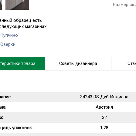
Размер ск
анный образец есть
 следующих магазинах:
 Купчино
 Озерки
теристики товара
Советы дизайнера
Отз
вание
34243 RS Дуб Индиана
ана
Австрия
сс
32
щадь упаковок
1,28