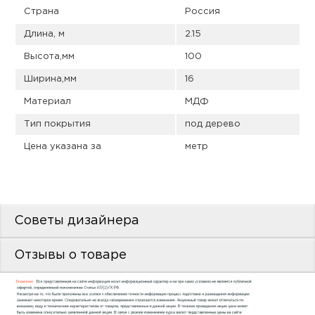
пис
Страна
Россия
дир
Длина, м
2.15
Высота,мм
100
Ширина,мм
16
Материал
МДФ
пис
Тип покрытия
под дерево
дир
Цена указана за
метр
Советы дизайнера
Отзывы о товаре