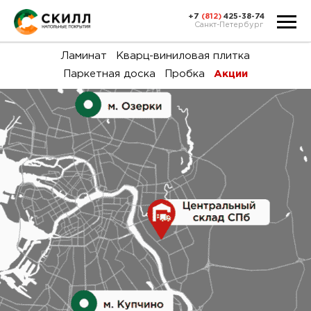
+7
(812)
425-38-74
Санкт-Петербург
Ка
Ламинат
Кварц-виниловая плитка
Паркетная доска
Пробка
Акции
тов
Н
акц
Га
пок
и
вин
воз
Ка