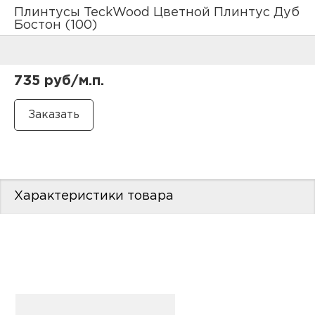
нам
Плинтусы TeckWood Цветной Плинтус Дуб
Бостон (100)
маг
735 руб/м.п.
офи
Характеристики товара
рек