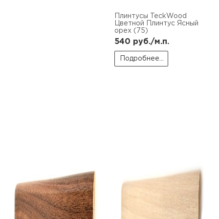
пис
Плинтусы TeckWood
Цветной Плинтус Ясный
дир
орех (75)
540
руб./м.п.
Подробнее...
пис
дир