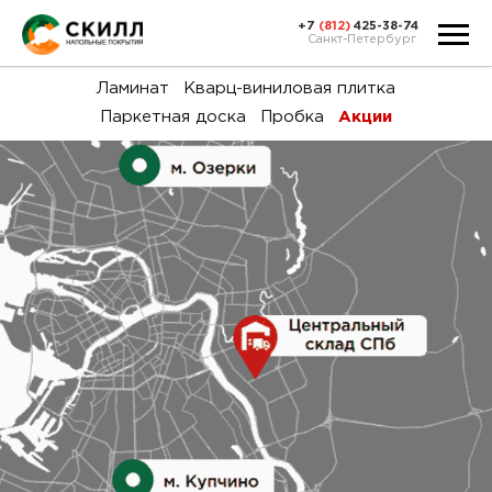
+7
(812)
425-38-74
Санкт-Петербург
Ка
Ламинат
Кварц-виниловая плитка
Паркетная доска
Пробка
Акции
тов
Н
акц
Га
пок
и
вин
воз
Ка