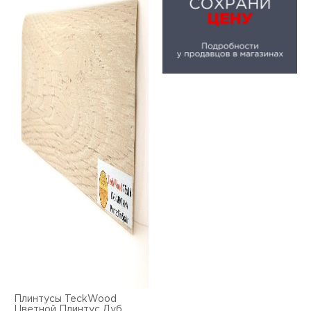
Плинтусы TeckWood
Цветной Плинтус Дуб