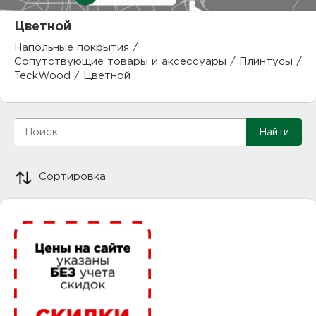
куп
Цветной
отз
М
Напольные покрытия
/
Сопутствующие товары и аксессуары
/
Плинтусы
/
опл
раб
TeckWood
/
Цветной
тов
Дл
нап
юр.
пок
Сортировка
маг
Ва
рек
Ко
рек
с