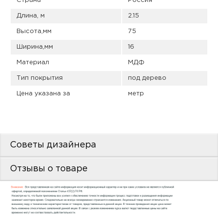
Страна
Россия
пис
Длина, м
2.15
дир
Высота,мм
75
Ширина,мм
16
Материал
МДФ
пис
Тип покрытия
под дерево
дир
Цена указана за
метр
Советы дизайнера
Отзывы о товаре