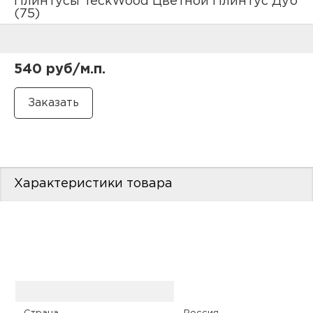
Плинтусы TeckWood Цветной Плинтус Дуб
нам
(75)
540 руб/м.п.
маг
офи
Характеристики товара
рек