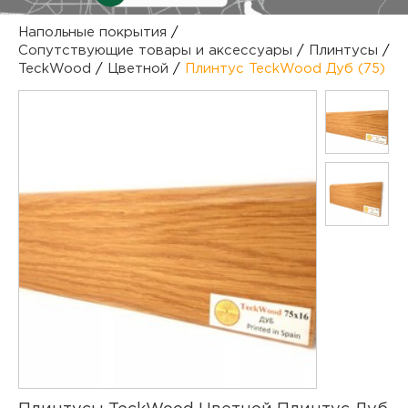
куп
Напольные покрытия
/
Сопутствующие товары и аксессуары
/
Плинтусы
/
отз
М
TeckWood
/
Цветной
/
Плинтус TeckWood Дуб (75)
опл
раб
тов
Дл
нап
юр.
пок
маг
Ва
рек
Ко
рек
с