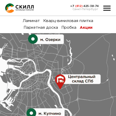
+7
(812)
425-38-74
Санкт-Петербург
Ка
Ламинат
Кварц-виниловая плитка
Паркетная доска
Пробка
Акции
тов
Н
акц
Га
пок
и
вин
воз
Ка