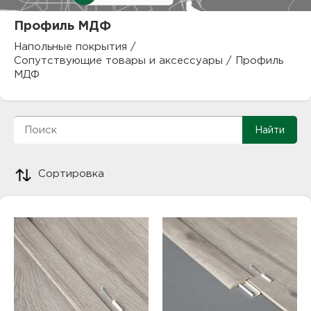
куп
Профиль МДФ
отз
М
Напольные покрытия
/
Сопутствующие товары и аксессуары
/
Профиль
опл
раб
МДФ
тов
Дл
нап
юр.
пок
Сортировка
маг
Ва
рек
Ко
рек
с