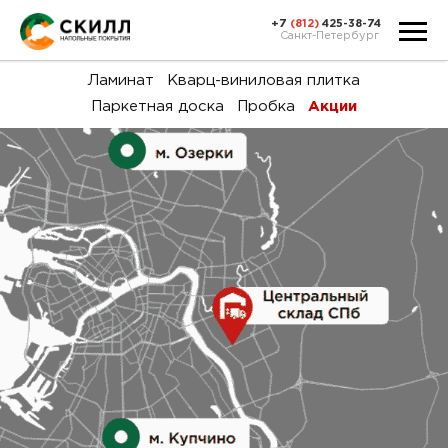
+7
(812)
425-38-74
Санкт-Петербург
Ка
Ламинат
Кварц-виниловая плитка
Паркетная доска
Пробка
Акции
тов
Н
акц
Га
пок
и
вин
воз
Ка