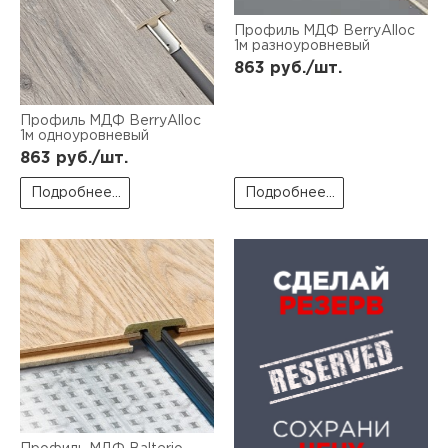
нам
Профиль МДФ BerryAlloc
1м разноуровневый
863
руб./шт.
маг
Профиль МДФ BerryAlloc
1м одноуровневый
863
руб./шт.
Подробнее...
Подробнее...
офи
рек