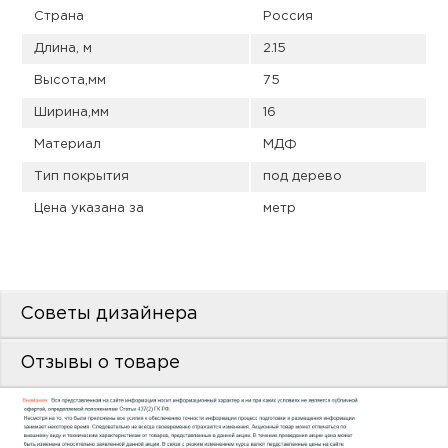
пис
Страна
Россия
дир
Длина, м
2.15
Высота,мм
75
Ширина,мм
16
Материал
МДФ
пис
Тип покрытия
под дерево
дир
Цена указана за
метр
Советы дизайнера
Отзывы о товаре