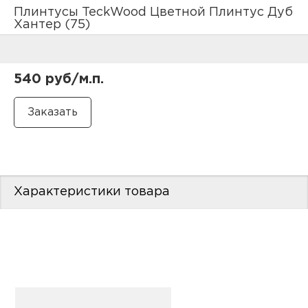
нам
Плинтусы TeckWood Цветной Плинтус Дуб
Хантер (75)
маг
540 руб/м.п.
офи
Характеристики товара
рек