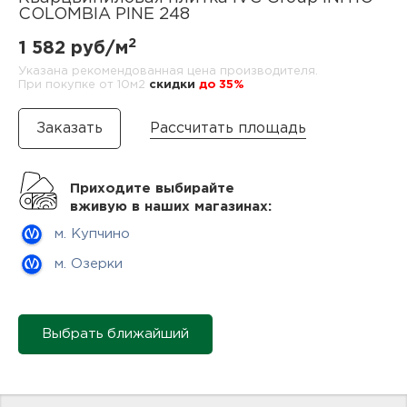
нам
COLOMBIA PINE 248
2
1 582 руб/м
Указана рекомендованная цена производителя.
При покупке от 10м2
cкидки
до 35%
маг
Рассчитать площадь
офи
Приходите выбирайте
вживую в наших магазинах:
м. Купчино
м. Озерки
рек
Выбрать ближайший