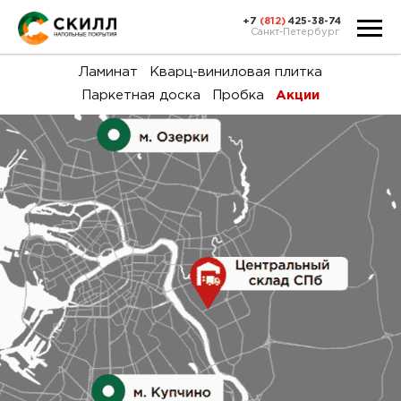
+7
(812)
425-38-74
Санкт-Петербург
Ка
Ламинат
Кварц-виниловая плитка
Паркетная доска
Пробка
Акции
тов
Н
акц
Га
пок
и
вин
воз
Ка