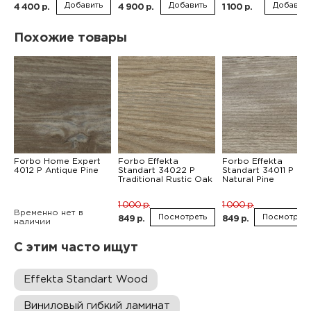
Добавить
Добавить
Добавить
4 400 р.
4 900 р.
1 100 р.
Похожие товары
Forbo Home Expert
Forbo Effekta
Forbo Effekta
4012 P Antique Pine
Standart 34022 P
Standart 34011 P
Traditional Rustic Oak
Natural Pine
1 000 р.
1 000 р.
Временно нет в
Посмотреть
Посмотреть
849 р.
849 р.
наличии
С этим часто ищут
Effekta Standart Wood
Виниловый гибкий ламинат