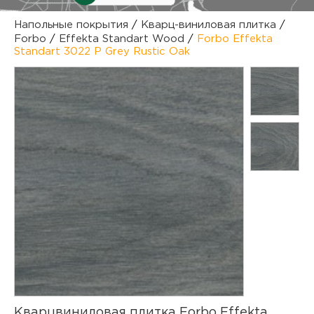
куп
Напольные покрытия
/
Кварц-виниловая плитка
/
Forbo
/
Effekta Standart Wood
/
Forbo Effekta
отз
М
Standart 3022 P Grey Rustic Oak
опл
раб
тов
Дл
нап
юр.
пок
маг
Ва
рек
Ко
рек
с
Кварцвиниловая плитка Forbo Effekta