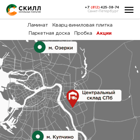
+7
(812)
425-38-74
Санкт-Петербург
Ка
Ламинат
Кварц-виниловая плитка
Паркетная доска
Пробка
Акции
тов
Н
акц
Га
пок
и
вин
воз
Ка