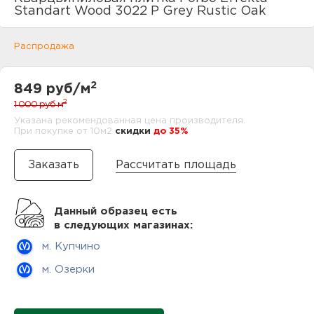
нам
Standart Wood 3022 P Grey Rustic Oak
Распродажа
маг
2
849 руб/м
2
1 000 руб
м
Указана рекомендованная цена производителя.
При покупке от 10м2
cкидки
до 35%
офи
Рассчитать площадь
Данный образец есть
в следующих магазинах:
м. Купчино
рек
м. Озерки