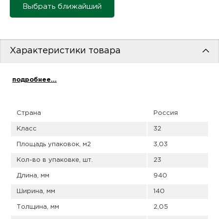
пис
Выбрать ближайший
дир
Характеристики товара
пис
подробнее...
дир
Страна
Россия
Класс
32
Площадь упаковок, м2
3,03
Кол-во в упаковке, шт.
23
Длина, мм
940
Ширина, мм
140
Толщина, мм
2,05