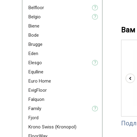
Belfloor
?
Belgio
?
Biene
Вам 
Bode
Brugge
Eden
Elesgo
?
Equlline
‹
Euro Home
EvigFloor
Falquon
Family
?
Fjord
Подл
Krono Swiss (Kronopol)
FloorWay