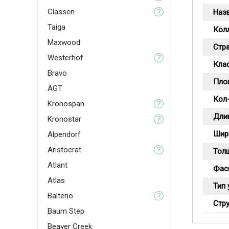
Classen
?
Наз
Taiga
Кол
Maxwood
Стр
Westerhof
?
Кла
Bravo
Пло
AGT
Кол-
Kronospan
?
Дли
Kronostar
?
Шир
Alpendorf
Aristoсrat
?
Тол
Atlant
Фас
Atlas
Тип 
Balterio
?
Стру
Baum Step
Beaver Creek