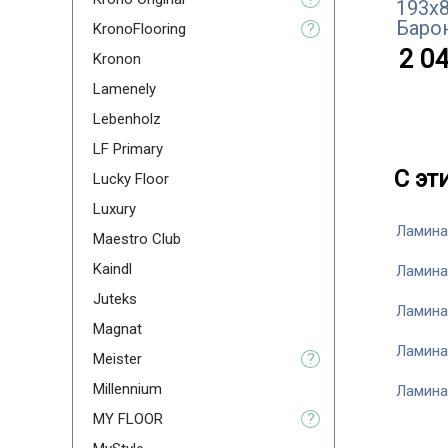
193x
Баро
KronoFlooring
?
2 04
Kronon
Lamenely
Lebenholz
LF Primary
С эт
Lucky Floor
Luxury
Ламина
Maestro Club
Kaindl
Ламина
Juteks
Ламина
Magnat
Ламина
Meister
?
Millennium
Ламина
MY FLOOR
?