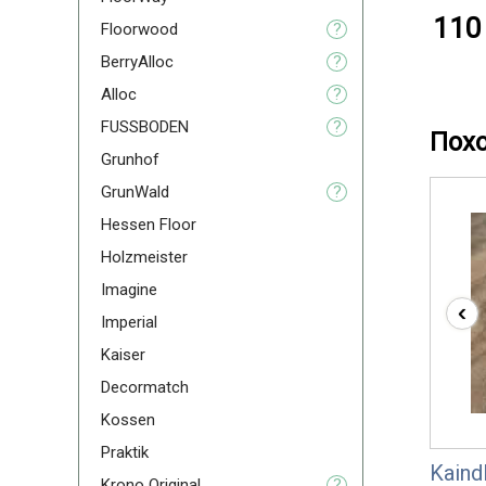
110 
Floorwood
?
BerryAlloc
?
Alloc
?
FUSSBODEN
?
Пох
Grunhof
GrunWald
?
Hessen Floor
Holzmeister
Imagine
‹
Imperial
Kaiser
Decormatch
Kossen
Praktik
Kaind
Krono Original
?