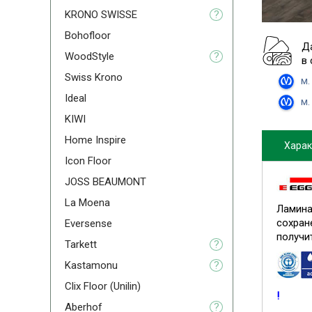
KRONO SWISSE
?
Bohofloor
Д
WoodStyle
?
в
Swiss Krono
м.
Ideal
м.
KIWI
Home Inspire
Харак
Icon Floor
JOSS BEAUMONT
La Moena
Ламина
сохран
Eversense
получи
Tarkett
?
Kastamonu
?
Clix Floor (Unilin)
!
Aberhof
?