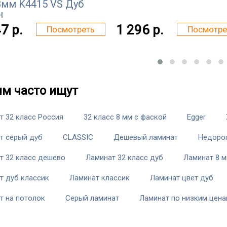
8мм K4415 VS Дуб
н
7 р.
1 296 р.
Посмотреть
Посмотре
им часто ищут
т 32 класс Россия
32 класс 8 мм с фаской
Egger
т серый дуб
CLASSIC
Дешевый ламинат
Недорог
т 32 класс дешево
Ламинат 32 класс дуб
Ламинат 8 
т дуб классик
Ламинат классик
Ламинат цвет дуб
т на потолок
Серый ламинат
Ламинат по низким цен