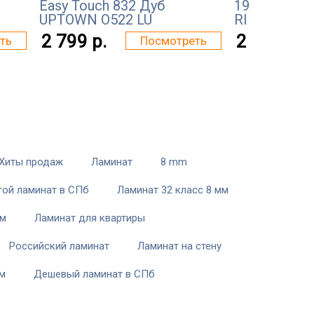
Easy Touch 832 Дуб
193x8мм Ду
UPTOWN О522 LU
RI
2 799 р.
2 258 р.
ть
Посмотреть
Хиты продаж
Ламинат
8 mm
ой ламинат в СПб
Ламинат 32 класс 8 мм
мм
Ламинат для квартиры
Российский ламинат
Ламинат на стену
ам
Дешевый ламинат в СПб