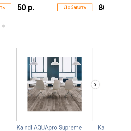
50 р.
80 р.
ть
Добавить
›
Kaindl AQUApro Supreme
Kaindl Natur