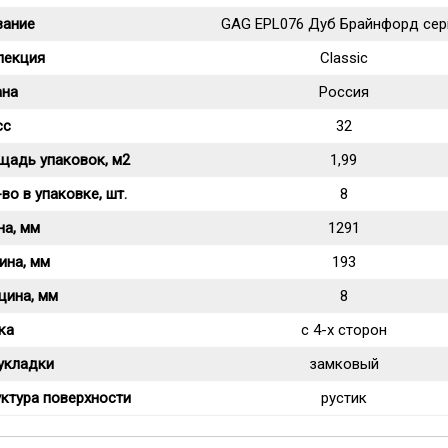
вание
GAG EPL076 Дуб Брайнфорд се
лекция
Classic
ана
Россия
сс
32
щадь упаковок, м2
1,99
во в упаковке, шт.
8
на, мм
1291
ина, мм
193
щина, мм
8
ка
c 4-х сторон
укладки
замковый
ктура поверхности
рустик