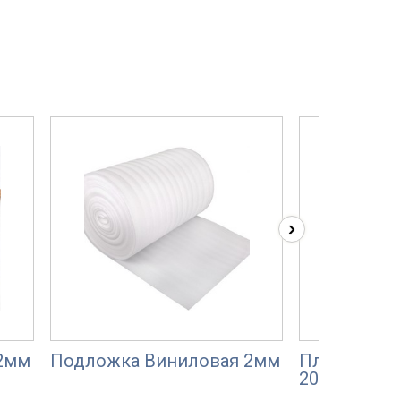
›
2мм
Подложка Виниловая 2мм
Пленка пол
200 мкм