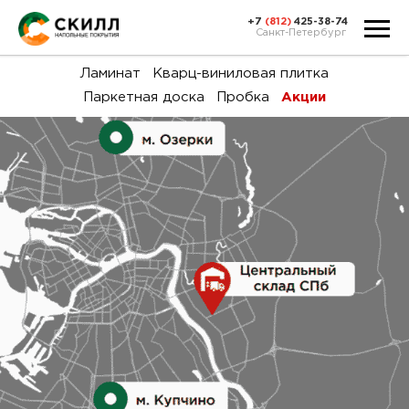
+7
(812)
425-38-74
Санкт-Петербург
Ка
Ламинат
Кварц-виниловая плитка
Паркетная доска
Пробка
Акции
тов
Н
акц
Га
пок
и
вин
воз
Ка