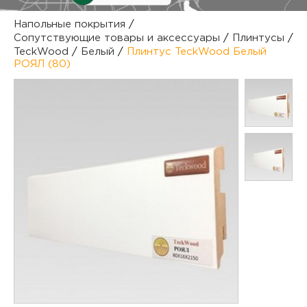
куп
Напольные покрытия
/
Сопутствующие товары и аксессуары
/
Плинтусы
/
отз
М
TeckWood
/
Белый
/
Плинтус TeckWood Белый
РОЯЛ (80)
опл
раб
тов
Дл
нап
юр.
пок
маг
Ва
рек
Ко
рек
с