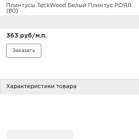
нам
Плинтусы TeckWood Белый Плинтус РОЯЛ
(80)
маг
363 руб/м.п.
офи
Характеристики товара
рек