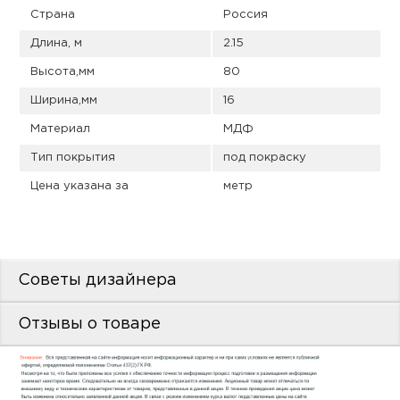
пис
Страна
Россия
дир
Длина, м
2.15
Высота,мм
80
Ширина,мм
16
Материал
МДФ
пис
Тип покрытия
под покраску
дир
Цена указана за
метр
Советы дизайнера
Отзывы о товаре