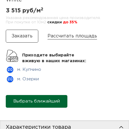
White
нам
2
3 515 руб/м
Указана рекомендованная цена производителя.
При покупке от 10м2
cкидки
до 35%
маг
Рассчитать площадь
Приходите выбирайте
офи
вживую в наших магазинах:
м. Купчино
м. Озерки
Выбрать ближайший
рек
Характеристики товара