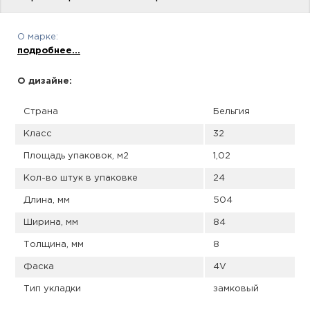
пис
дир
О марке:
подробнее...
О дизайне:
пис
Страна
Бельгия
дир
Класс
32
Площадь упаковок, м2
1,02
Кол-во штук в упаковке
24
Длина, мм
504
Ширина, мм
84
Толщина, мм
8
Фаска
4V
Тип укладки
замковый