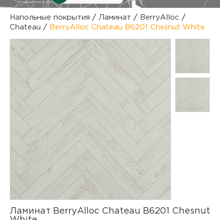
куп
Напольные покрытия
/
Ламинат
/
BerryAlloc
/
Chateau
/
BerryAlloc Chateau B6201 Chesnut White
отз
М
опл
раб
тов
Дл
нап
юр.
пок
маг
Ва
рек
Ко
рек
с
Ламинат BerryAlloc Chateau B6201 Chesnut