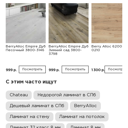
BerryAlloc Empire Дуб
BerryAlloc Empire Дуб
Berry Alloc 6200-
Песочный 3800-3146
Зимний сад 3800-
0210
3798
Посмотреть
Посмотреть
Посмотреть
999 р.
999 р.
1 300 р.
С этим часто ищут
Chateau
Недорогой ламинат в СПб
Дешевый ламинат в СПб
BerryAlloc
Ламинат на стену
Ламинат на потолок
Ламинат 32 класс 8 мм
Ламинат 8 мм