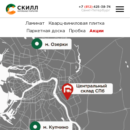
+7
(812)
425-38-74
Санкт-Петербург
Ка
Ламинат
Кварц-виниловая плитка
Паркетная доска
Пробка
Акции
тов
Н
акц
Га
пок
и
вин
воз
Ка