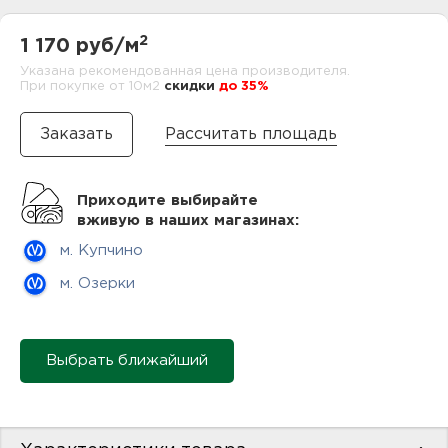
нам
2
1 170 руб/м
Указана рекомендованная цена производителя.
При покупке от 10м2
cкидки
до 35%
маг
Рассчитать площадь
Приходите выбирайте
офи
вживую в наших магазинах:
м. Купчино
м. Озерки
рек
Выбрать ближайший