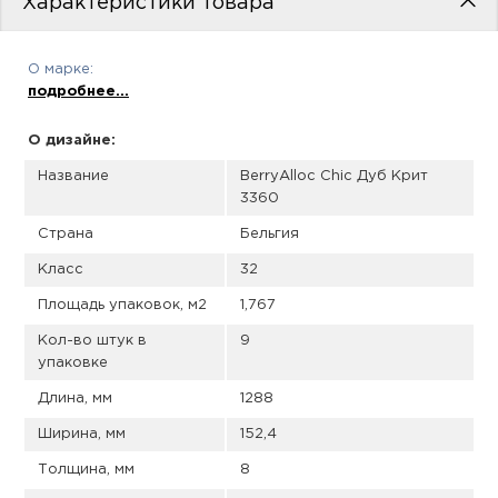
Характеристики товара
пис
дир
О марке:
подробнее...
О дизайне:
пис
Название
BerryAlloc Chic Дуб Крит
3360
дир
Страна
Бельгия
Класс
32
Площадь упаковок, м2
1,767
Кол-во штук в
9
упаковке
Длина, мм
1288
Ширина, мм
152,4
Толщина, мм
8