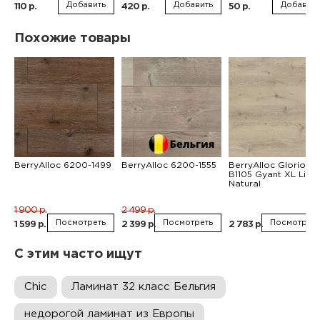
Добавить
Добавить
Добавить
110 р.
420 р.
50 р.
Похожие товары
BerryAlloc 6200-1499
BerryAlloc 6200-1555
BerryAlloc Glorious 
B1105 Gyant XL Light
Natural
1 900 р.
2 499 р.
Посмотреть
Посмотреть
Посмотреть
1 599 р.
2 399 р.
2 783 р.
С этим часто ищут
Chic
Ламинат 32 класс Бельгия
недорогой ламинат из Европы