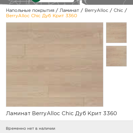
куп
Напольные покрытия
/
Ламинат
/
BerryAlloc
/
Chic
/
BerryAlloc Chic Дуб Крит 3360
отз
М
опл
раб
тов
Дл
нап
юр.
пок
маг
Ва
рек
Ко
рек
Ламинат BerryAlloc Chic Дуб Крит 3360
с
Временно нет в наличии