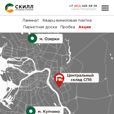
+7
(812)
425-38-74
Санкт-Петербург
Ка
Ламинат
Кварц-виниловая плитка
Паркетная доска
Пробка
Акции
тов
Н
акц
Га
пок
и
вин
воз
Ка