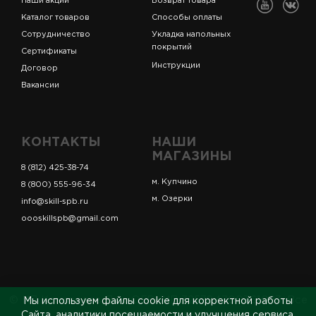
Наши акции
Возврат товара
Каталог товаров
Способы оплаты
Сотрудничество
Укладка напольных
покрытий
Сертификаты
Инструкции
Договор
Вакансии
КОНТАКТЫ
НАШИ
МАГАЗИНЫ
8 (812) 425-38-74
м. Купчино
8 (800) 555-96-34
м. Озерки
info@skill-spb.ru
oooskillspb@gmail.com
© ИП Коновалов Д.А., ОГРНИП 325784700361023. Все
Мы используем файлы cookie для корректной работы
права защищены.
Сайта, аналитики посещаемости и улучшения сервиса.