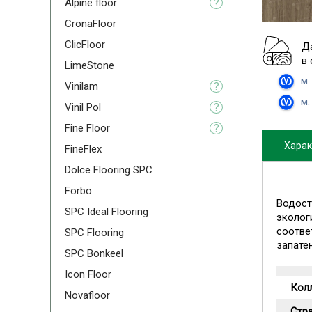
Alpine floor
?
CronaFloor
ClicFloor
Д
в
LimeStone
м.
Vinilam
?
м.
Vinil Pol
?
Fine Floor
?
Харак
FineFlex
Dolce Flooring SPC
Forbo
Водост
SPC Ideal Flooring
эколог
соотве
SPC Flooring
запате
SPC Bonkeel
Icon Floor
Кол
Novafloor
Стр