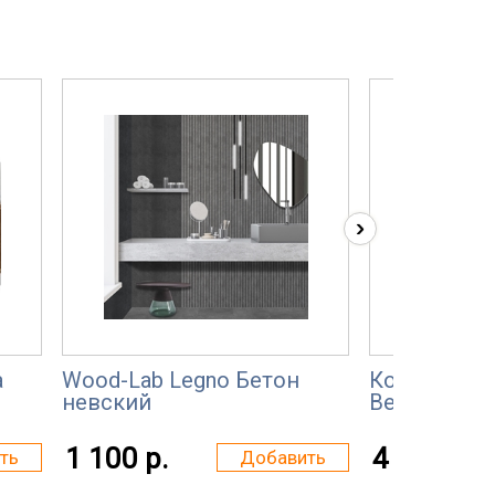
›
а
Wood-Lab Legno Бетон
Консервато
невский
Berger FillAn
1 100 р.
4 600 р.
ть
Добавить