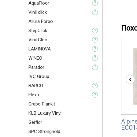
AquaFloor
?
Vinil click
?
Allura Forbo
Пох
StepClick
?
Vinil Cloc
?
LAMINOVA
?
WINEO
?
Parador
?
IVC Group
‹
BARCO
?
Flexо
?
Grabo Plankit
KLB Luxury Vinyl
Alpine
Gerflor
ЕСО1
SPC Stronghold