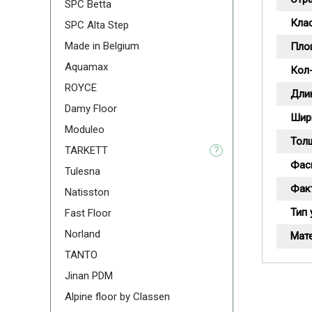
SPC Betta
Кла
SPC Alta Step
Made in Belgium
Пло
Aquamax
Кол-
ROYCE
Дли
Damy Floor
Шир
Moduleo
Тол
TARKETT
?
Фас
Tulesna
Фак
Natisston
Тип 
Fast Floor
Norland
Мат
TANTO
Jinan PDM
Alpine floor by Classen