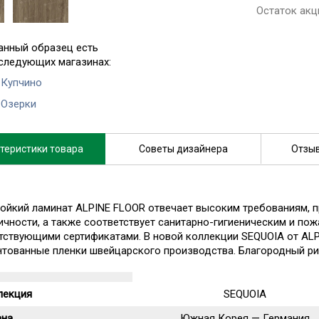
Остаток акц
анный образец есть
 следующих магазинах:
 Купчино
 Озерки
теристики товара
Советы дизайнера
Отзыв
ойкий ламинат ALPINE FLOOR отвечает высоким требованиям, 
ичности, а также соответствует санитарно-гигиеническим и по
тствующими сертификатами. В новой коллекции SEQUOIA от ALP
нтованные пленки швейцарского производства. Благородный ри
лекция
SEQUOIA
ана
Южная Корея — Германия