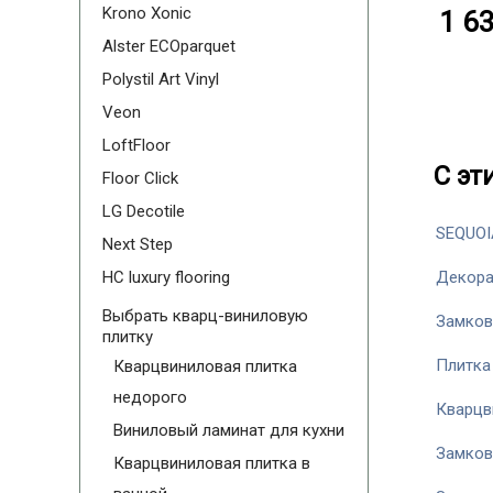
Krono Xonic
1 63
Alster ECOparquet
Polystil Art Vinyl
Veon
LoftFloor
С эт
Floor Click
LG Decotile
SEQUOI
Next Step
HC luxury flooring
Декора
Выбрать кварц-виниловую
Замков
плитку
Плитка
Кварцвиниловая плитка
недорого
Кварцв
Виниловый ламинат для кухни
Замков
Кварцвиниловая плитка в