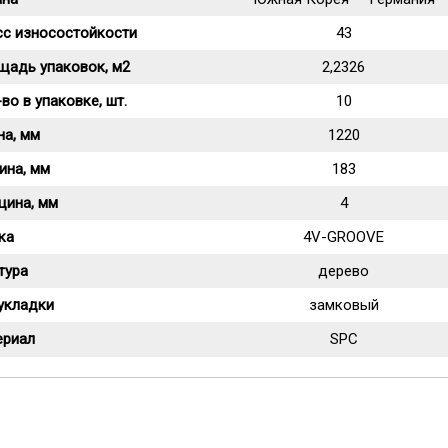
сс износостойкости
43
щадь упаковок, м2
2,2326
во в упаковке, шт.
10
на, мм
1220
ина, мм
183
щина, мм
4
ка
4V-GROOVE
тура
дерево
укладки
замковый
ериал
SPC