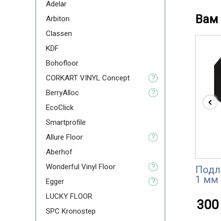
Adelar
Вам 
Arbiton
Classen
KDF
Bohofloor
CORKART VINYL Concept
?
BerryAlloc
?
‹
EcoClick
Smartprofile
Allure Floor
?
Aberhof
Wonderful Vinyl Floor
?
Подл
1 мм
Egger
?
LUCKY FLOOR
300 
SPC Kronostep