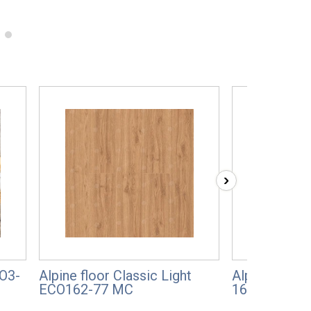
›
СО3-
Alpine floor Classic Light
Alpine floor
ЕСО162-77 MC
16-18 Дуб 