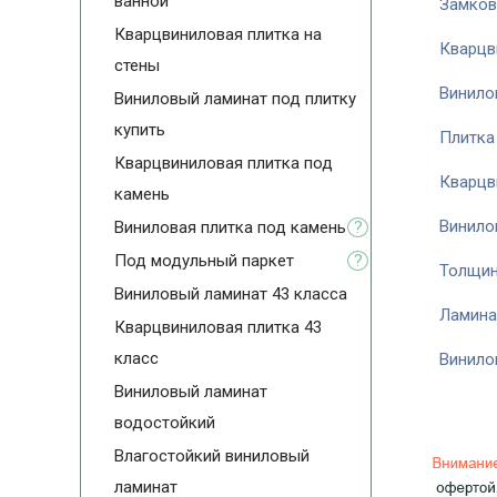
ванной
Замков
Кварцвиниловая плитка на
Кварцв
стены
Винило
Виниловый ламинат под плитку
купить
Плитка
Кварцвиниловая плитка под
Кварцв
камень
Винило
Виниловая плитка под камень
?
Под модульный паркет
?
Толщин
Виниловый ламинат 43 класса
Ламина
Кварцвиниловая плитка 43
класс
Винило
Виниловый ламинат
водостойкий
Влагостойкий виниловый
ламинат