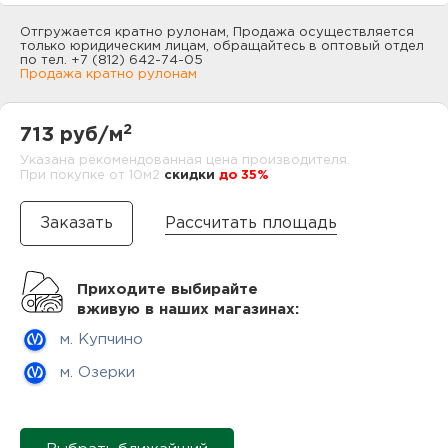
нам
Отгружается кратно рулонам, Продажа осуществляется
только юридическим лицам, обращайтесь в оптовый отдел
по тел. +7 (812) 642-74-05
Продажа кратно рулонам
маг
2
713 руб/м
Указана рекомендованная цена производителя.
При покупке от 10м2
cкидки
до 35%
офи
Рассчитать площадь
Приходите выбирайте
вживую в наших магазинах:
м. Купчино
рек
м. Озерки