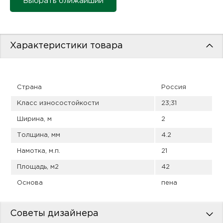
Выбрать ближайший
пис
дир
Характеристики товара
пис
Страна
Россия
дир
Класс износостойкости
23;31
Ширина, м
2
Толщина, мм
4.2
Намотка, м.п.
21
Площадь, м2
42
Основа
пена
Советы дизайнера