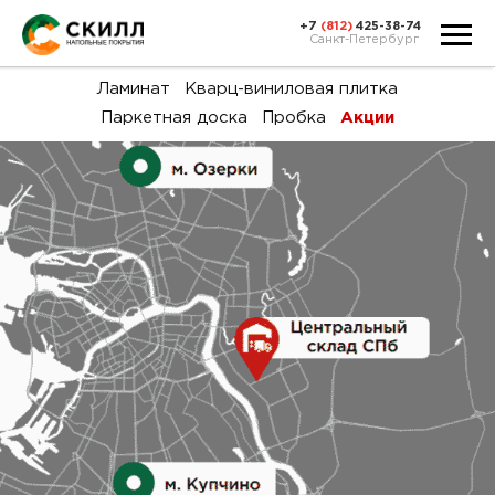
+7
(812)
425-38-74
Санкт-Петербург
Ка
Ламинат
Кварц-виниловая плитка
Паркетная доска
Пробка
Акции
тов
Н
акц
Га
пок
и
вин
воз
Ка