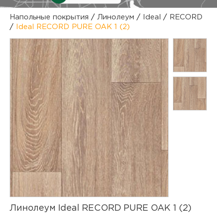
куп
Напольные покрытия
/
Линолеум
/
Ideal
/
RECORD
/
Ideal RECORD PURE OAK 1 (2)
отз
М
опл
раб
тов
Дл
нап
юр.
пок
маг
Ва
рек
Ко
рек
с
Линолеум Ideal RECORD PURE OAK 1 (2)