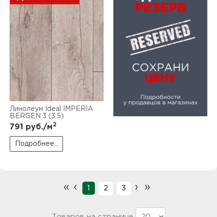
Линолеум Ideal IMPERIA
BERGEN 3 (3,5)
2
791
руб./м
Подробнее...
«
‹
›
»
1
2
3
Товаров на странице