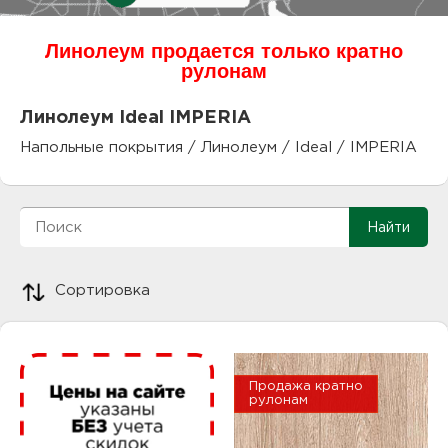
куп
Линолеум продается только кратно
отз
М
рулонам
опл
раб
Линолеум Ideal IMPERIA
Напольные покрытия
/
Линолеум
/
Ideal
/
IMPERIA
тов
Дл
нап
юр.
пок
маг
Ва
Сортировка
рек
Ко
рек
Продажа кратно
рулонам
с