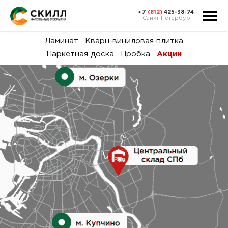
+7
(812)
425-38-74
Санкт-Петербург
Ка
Ламинат
Кварц-виниловая плитка
Паркетная доска
Пробка
Акции
тов
Н
акц
Га
пок
и
вин
воз
Ка