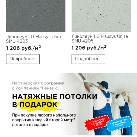
пис
дир
Линолеум LG Hausys Unite
Линолеум LG Hausys Unite
SMU 4205
SMU 4203
пис
2
2
1 206
руб./м
1 206
руб./м
дир
Подробнее...
Подробнее...