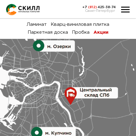
+7
(812)
425-38-74
Санкт-Петербург
Ка
Ламинат
Кварц-виниловая плитка
Паркетная доска
Пробка
Акции
тов
Н
акц
Га
пок
и
вин
воз
Ка