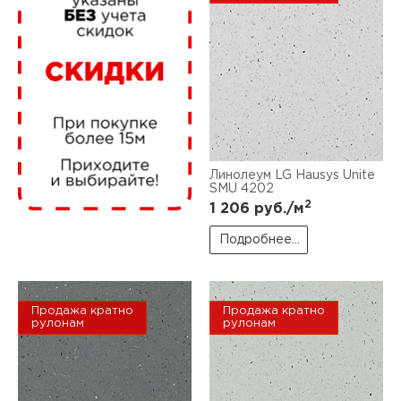
нам
маг
Линолеум LG Hausys Unite
офи
SMU 4202
2
1 206
руб./м
Подробнее...
Продажа кратно
Продажа кратно
рек
рулонам
рулонам