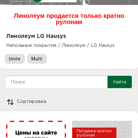
куп
Линолеум продается только кратно
отз
М
рулонам
опл
раб
Линолеум LG Hausys
Напольные покрытия
/
Линолеум
/
LG Hausys
тов
Дл
Unite
Multi
нап
юр.
пок
маг
Ва
рек
Ко
Сортировка
рек
с
Продажа кратно
рулонам