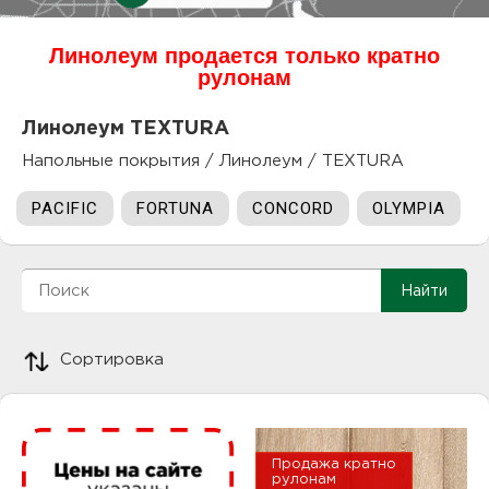
куп
Линолеум продается только кратно
отз
М
рулонам
опл
раб
Линолеум TEXTURA
Напольные покрытия
/
Линолеум
/
TEXTURA
тов
Дл
PACIFIC
FORTUNA
CONCORD
OLYMPIA
нап
юр.
пок
маг
Ва
рек
Ко
Сортировка
рек
с
Продажа кратно
рулонам