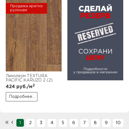
Продажа кратно
рулонам
Линолеум TEXTURA
PACIFIC KARUZO 2 (2)
2
424
руб./м
Подробнее...
«
‹
1
2
3
4
5
6
7
8
9
10