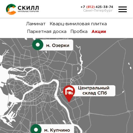
+7
(812)
425-38-74
Санкт-Петербург
Ка
Ламинат
Кварц-виниловая плитка
Паркетная доска
Пробка
Акции
тов
Н
акц
Га
пок
и
вин
воз
Ка