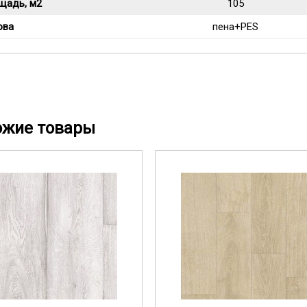
щадь, м2
105
ова
пена+PES
ожие товары