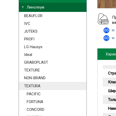
Линолеум
BEAUFLOR
П
в
IVC
м.
JUTEKS
м.
PROFI
LG Hausys
Харак
Ideal
GRABOPLAST
TEXTURE
Стр
NON-BRAND
Кла
TEXTURA
Шир
PACIFIC
Тол
FORTUNA
Намо
CONCORD