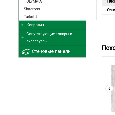
OLYMPIA
Пло
Sinteross
Осн
Tarkettt
Ковролин
Сопутствующие товары и
аксессуары
Пох
Стеновые панели
‹