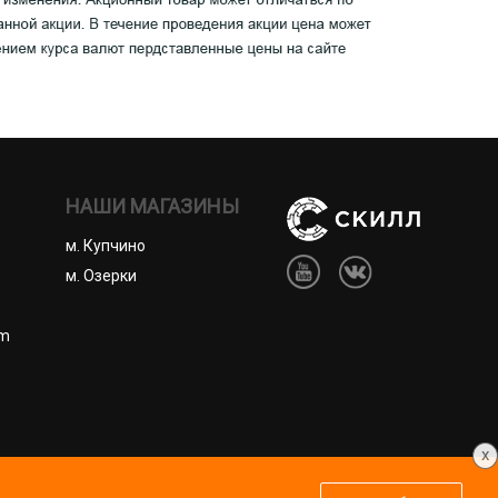
НАШИ МАГАЗИНЫ
м. Купчино
м. Озерки
om
x
ены.