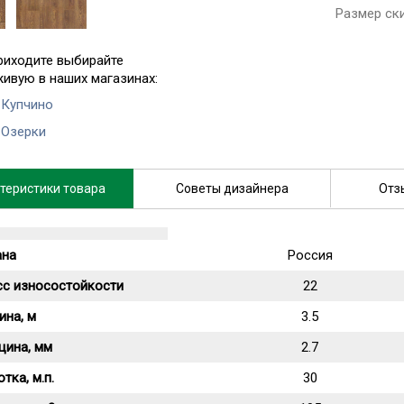
Размер ск
риходите выбирайте
живую в наших магазинах:
 Купчино
 Озерки
теристики товара
Советы дизайнера
Отз
ана
Россия
сс износостойкости
22
ина, м
3.5
щина, мм
2.7
тка, м.п.
30