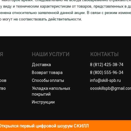
Я
НАШИ УСЛУГИ
КОНТАКТЫ
Доставка
8 (812) 425-38-74
Возврат товара
8 (800) 555-96-34
ров
Способы оплаты
info@skill-spb.ru
тво
Укладка напольных
oooskillspb@gmail.c
покрытий
Инструкции
П Коновалов Д.А., ОГРНИП 325784700361023. Все права защищ
Открылся первый цифровой шоурум СКИЛЛ