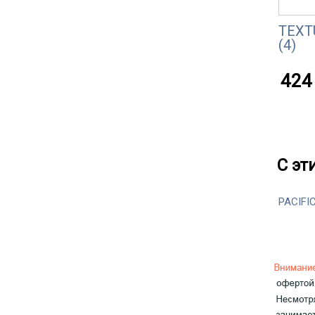
TEXT
(4)
424 
С эт
PACIFI