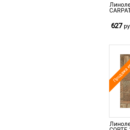
Линоле
CARPAT
627
ру
Продажа к
Линоле
CORTE 1