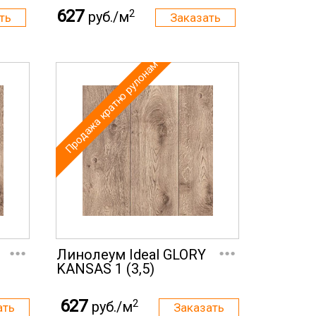
627
2
руб./м
Продажа кратно рулонам
...
...
Линолеум Ideal GLORY
KANSAS 1 (3,5)
627
2
руб./м