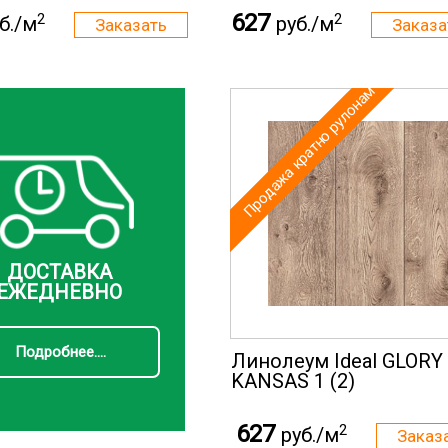
627
2
2
б./м
руб./м
Продажа кратно рулонам
ДОСТАВКА
ЕЖЕДНЕВНО
Подробнее....
Линолеум Ideal GLORY
KANSAS 1 (2)
627
2
руб./м