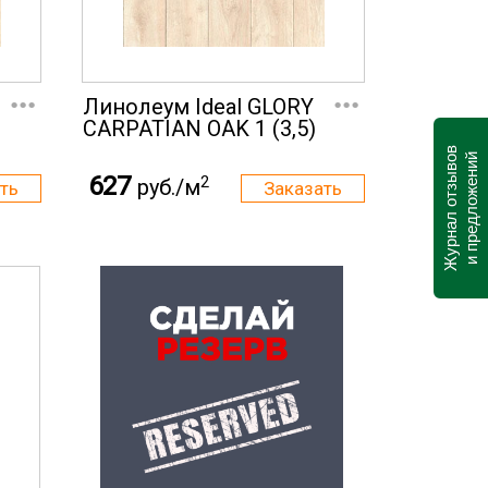
...
...
Линолеум Ideal GLORY
CARPATIAN OAK 1 (3,5)
Журнал отзывов
и предложений
627
2
руб./м