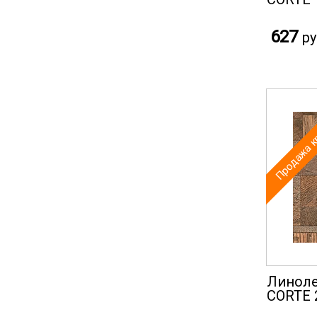
627
ру
Продажа к
Линоле
CORTE 2