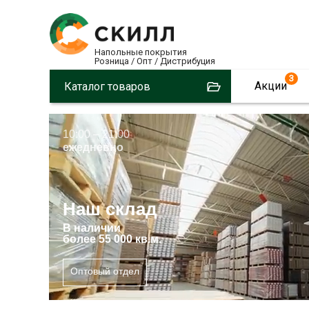
Напольные покрытия
Розница / Опт / Дистрибуция
3
Акции
Каталог товаров
10:00 – 21:00
ежедневно
Наш склад
В
наличии
более 55 000 кв.м.
Оптовый отдел