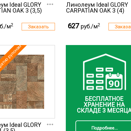
...
ум Ideal GLORY
Линолеум Ideal GLORY
IAN OAK 3 (3,5)
CARPATIAN OAK 3 (4)
627
2
2
б./м
руб./м
ратно рулонам
БЕСПЛАТНОЕ
ХРАНЕНИЕ НА
СКЛАДЕ 3 МЕСЯЦ
...
ум Ideal GLORY
Подробнее....
 (3,5)