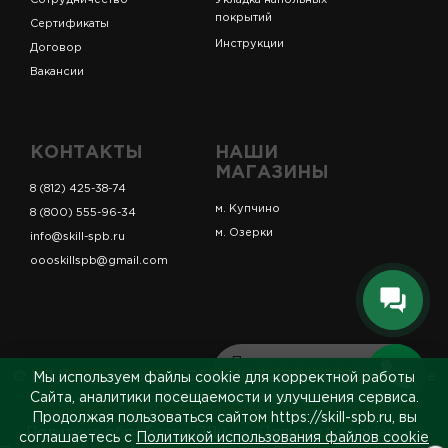
Сотрудничество
Укладка напольных
покрытий
Сертификаты
Инструкции
Договор
Вакансии
КОНТАКТЫ
НАШИ
МАГАЗИНЫ
8 (812) 425-38-74
м. Купчино
8 (800) 555-96-34
м. Озерки
info@skill-spb.ru
oooskillspb@gmail.com
Перезвоним вам
© ИП Коновалов Д.А., ОГРНИП 325784700361023. Все
Мы используем файлы cookie для корректной работы
за 5 минут
права защищены.
Сайта, аналитики посещаемости и улучшения сервиса.
Продолжая пользоваться сайтом https://skill-spb.ru, вы
Политика обработки ПДн
Политика cookies
соглашаетесь с
Политикой использования файлов cookie