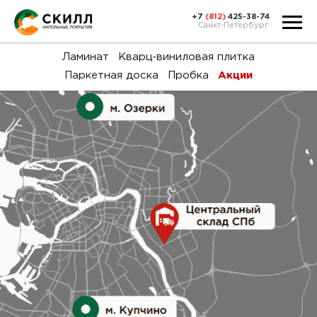
+7
(812)
425-38-74
Санкт-Петербург
Ка
Ламинат
Кварц-виниловая плитка
Паркетная доска
Пробка
Акции
тов
Н
акц
Га
пок
и
вин
воз
Ка