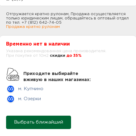
нам
Отгружается кратно рулонам, Продажа осуществляется
только юридическим лицам, обращайтесь в оптовый отдел
по тел. +7 (812) 642-74-05
Продажа кратно рулонам
маг
Временно нет в наличии
Указана рекомендованная цена производителя.
При покупке от 10м2
cкидки
до 35%
офи
Приходите выбирайте
вживую в наших магазинах:
м. Купчино
м. Озерки
рек
Выбрать ближайший