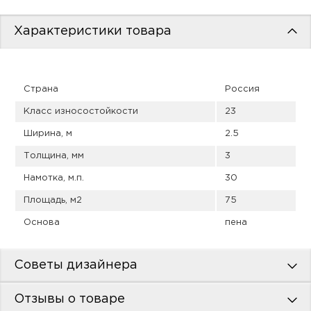
пис
Характеристики товара
дир
Страна
Россия
пис
Класс износостойкости
23
дир
Ширина, м
2.5
Толщина, мм
3
Намотка, м.п.
30
Площадь, м2
75
Основа
пена
Советы дизайнера
Отзывы о товаре