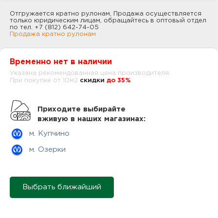
нам
Отгружается кратно рулонам, Продажа осуществляется
только юридическим лицам, обращайтесь в оптовый отдел
по тел. +7 (812) 642-74-05
Продажа кратно рулонам
маг
Временно нет в наличии
Указана рекомендованная цена производителя.
При покупке от 10м2
cкидки
до 35%
офи
Приходите выбирайте
вживую в наших магазинах:
м. Купчино
м. Озерки
рек
Выбрать ближайший