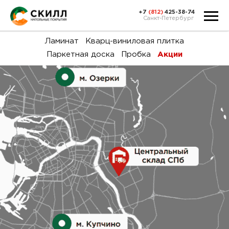
+7
(812)
425-38-74
Санкт-Петербург
Ка
Ламинат
Кварц-виниловая плитка
Паркетная доска
Пробка
Акции
тов
Н
акц
Га
пок
и
вин
воз
Ка