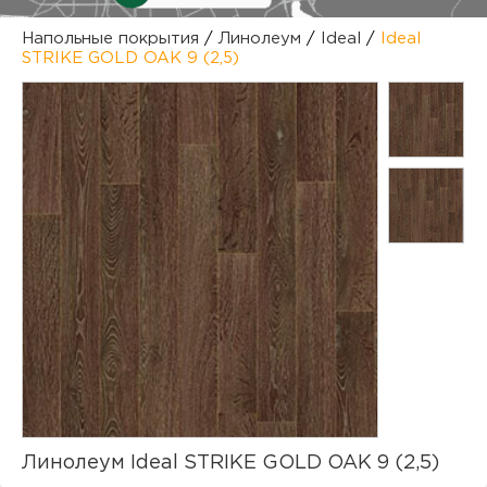
куп
Напольные покрытия
/
Линолеум
/
Ideal
/
Ideal
STRIKE GOLD OAK 9 (2,5)
отз
М
опл
раб
тов
Дл
нап
юр.
пок
маг
Ва
рек
Ко
рек
с
Линолеум Ideal STRIKE GOLD OAK 9 (2,5)