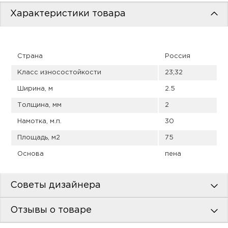
пис
Характеристики товара
дир
Страна
Россия
Класс износостойкости
23;32
пис
Ширина, м
2.5
дир
Толщина, мм
2
Намотка, м.п.
30
Площадь, м2
75
Основа
пена
Советы дизайнера
Отзывы о товаре