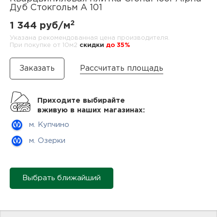
нам
Дуб Стокгольм А 101
2
1 344 руб/м
Указана рекомендованная цена производителя.
При покупке от 10м2
cкидки
до 35%
маг
Рассчитать площадь
офи
Приходите выбирайте
вживую в наших магазинах:
м. Купчино
м. Озерки
рек
Выбрать ближайший