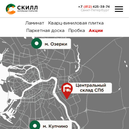
+7
(812)
425-38-74
Санкт-Петербург
Ка
Ламинат
Кварц-виниловая плитка
Паркетная доска
Пробка
Акции
тов
Н
акц
Га
пок
и
вин
воз
Ка