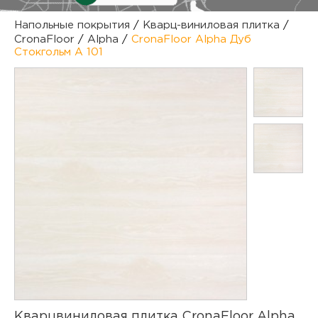
куп
Напольные покрытия
/
Кварц-виниловая плитка
/
CronaFloor
/
Alpha
/
CronaFloor Alpha Дуб
отз
М
Стокгольм А 101
опл
раб
тов
Дл
нап
юр.
пок
маг
Ва
рек
Ко
рек
с
Кварцвиниловая плитка CronaFloor Alpha