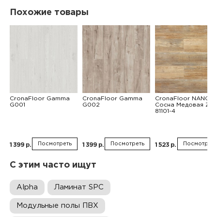
Похожие товары
CronaFloor Gamma
CronaFloor Gamma
CronaFloor NANO
G001
G002
Сосна Медовая ZH-
81101-4
Посмотреть
Посмотреть
Посмотреть
1 399 р.
1 399 р.
1 523 р.
С этим часто ищут
Alpha
Ламинат SPC
Модульные полы ПВХ