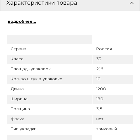
пис
Характеристики товара
дир
подробнее...
пис
Страна
Россия
Класс
33
дир
Площадь упаковок
2,16
Кол-во штук в упаковке
10
Длина
1200
Ширина
180
Толщина
3,5
Фаска
нет
Тип укладки
замковый