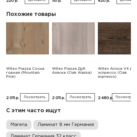
220 р.
110 р.
420 р.
Похожие товары
Witex Piazza Сосна
Witex Piazza Дуб
Witex Ariosa V4 Ду
горная (Mountain
Аляска (Oak Alaska)
эспрессо (Oak
Pine)
espresso)
Посмотреть
Посмотреть
Посмотреть
2 011 р.
2 011 р.
2 480 р.
С этим часто ищут
Marena
Ламинат 8 мм Германия
Ламинат Германия 32 класс