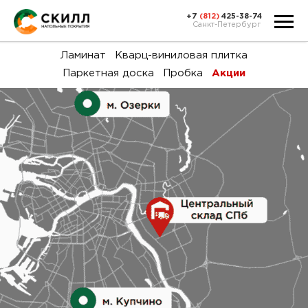
+7
(812)
425-38-74
Санкт-Петербург
Ка
Ламинат
Кварц-виниловая плитка
Паркетная доска
Пробка
Акции
тов
Н
акц
Га
пок
и
вин
воз
Ка