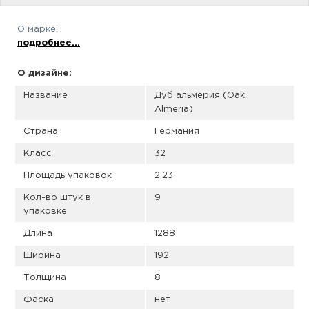
пис
О марке:
дир
подробнее...
О дизайне:
Название
Дуб альмерия (Oak
пис
Almeria)
дир
Страна
Германия
Класс
32
Площадь упаковок
2,23
Кол-во штук в
9
упаковке
Длина
1288
Ширина
192
Толщина
8
Фаска
нет