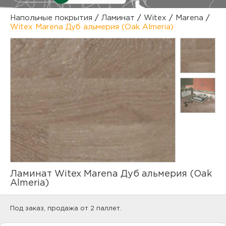
куп
Напольные покрытия
/
Ламинат
/
Witex
/
Marena
/
Witex Marena Дуб альмерия (Oak Almeria)
отз
М
опл
раб
тов
Дл
нап
юр.
пок
маг
Ва
рек
Ко
Ламинат Witex Marena Дуб альмерия (Oak
рек
Almeria)
с
Под заказ, продажа от 2 паллет.