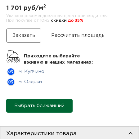
нам
2
1 701 руб/м
Указана рекомендованная цена производителя.
При покупке от 10м2
cкидки
до 35%
маг
Рассчитать площадь
Приходите выбирайте
вживую в наших магазинах:
офи
м. Купчино
м. Озерки
Выбрать ближайший
рек
Характеристики товара